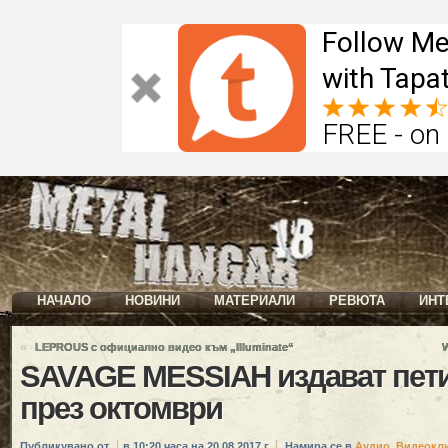
Follow Me
with Tapat
FREE - on
НАЧАЛО
НОВИНИ
МАТЕРИАЛИ
РЕВЮТА
ИНТ
«
LEPROUS с официално видео към „Illuminate“
W
SAVAGE MESSIAH издават пети
през октомври
Публикувано от
в 10:20 часа на 20.08.2017 г.
Намира се в
Аудио
,
Видеокл