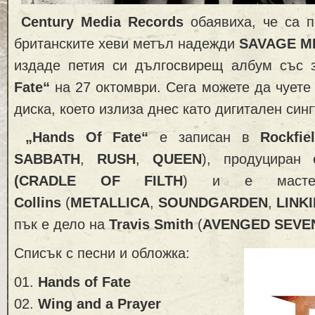
Century Media Records
обаявиха, че са п
британските хеви метъл надежди
SAVAGE M
издаде петия си дългосвирещ албум със 
Fate“
на 27 октомври. Сега можете да чуете
диска, което излиза днес като дигитален синг
„Hands Of Fate“
е записан в
Rockfie
SABBATH
,
RUSH
,
QUEEN
), продуцира
(
CRADLE OF FILTH
) и е маст
Collins
(
METALLICA
,
SOUNDGARDEN
,
LINK
пък е дело на
Travis Smith
(
AVENGED SEVE
Списък с песни и обложка:
01.
Hands of Fate
02.
Wing and a Prayer