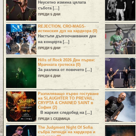
Неусетно измина цялата
събота […]
ПРЕДИ 5 ДНИ
REJECTION, CRO-MAGS-
истинския дух на хардкора (0)
Настъпи дългоочаквания ден
на концерта […]
ПРЕДИ 5 ДНИ
Hills of Rock 2026 Ден първи:
Мрачната гротеска (0)
За разлика от повечето […]
ПРЕДИ 6 ДНИ
Разпиляващо първо гостуване
на SLAUGHTER TO PREVAIL,
CRYPTA & CHAINED SAINT в
София (2)
В жаркия следобед на […]
ПРЕДИ 1 СЕДМИЦА
The Judgment Night Of Sofia
събра легенди на хардкора и