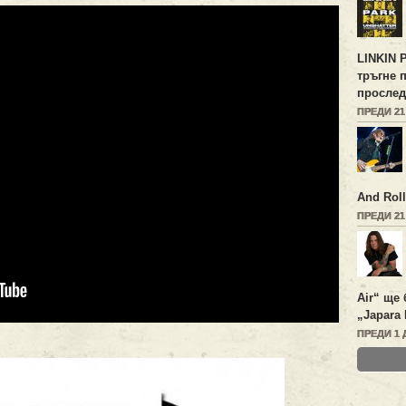
LINKIN 
тръгне 
прослед
ПРЕДИ 2
And Roll
ПРЕДИ 2
Air“ ще 
„Japara 
ПРЕДИ 1 