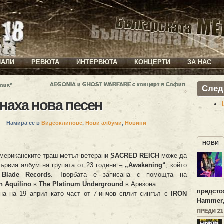
ИАЛИ
РЕВЮТА
ИНТЕРВЮТА
КОНЦЕРТИ
ЗА НАС
AEGONIA и GHOST WARFARE с концерт в София
ious”
След
»
наха нова песен
Намира се в
Видеоклипове
,
Нови албуми
,
Новини
НОВИ
 американските траш метъл ветерани
SACRED REICH
може да
първия албум на групата от 23 години –
„Awakening“
, който
 Blade Records
. Творбата е записана с помощта на
n Aquilino
в
The Platinum Underground
в Аризона.
предсто
а на 19 април като част от 7-инчов сплит сингъл с
IRON
Hammer
ПРЕДИ 2