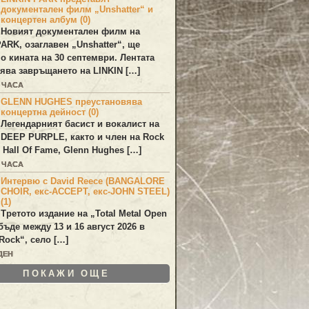
документален филм „Unshatter“ и
концертен албум (0)
Новият документален филм на
PARK
, озаглавен
„Unshatter“
, ще
по кината на 30 септември. Лентата
ява завръщането на
LINKIN
[…]
1 ЧАСА
GLENN HUGHES преустановява
концертна дейност (0)
Легендарният басист и вокалист на
DEEP PURPLE
, както и член на Rock
 Hall Of Fame,
Glenn Hughes
[…]
1 ЧАСА
Интервю с David Reece (BANGALORE
CHOIR, екс-ACCEPT, екс-JOHN STEEL)
(1)
Третото издание на „Total Metal Open
бъде между 13 и 16 август 2026 в
Rock“, село […]
ДЕН
ПОКАЖИ ОЩЕ