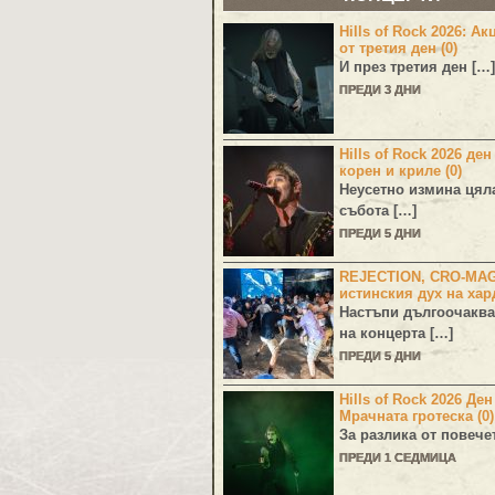
Hills of Rock 2026: Ак
от третия ден (0)
И през третия ден […]
ПРЕДИ 3 ДНИ
Hills of Rock 2026 ден
корен и криле (0)
Неусетно измина цял
събота […]
ПРЕДИ 5 ДНИ
REJECTION, CRO-MA
истинския дух на хар
Настъпи дългоочаква
на концерта […]
ПРЕДИ 5 ДНИ
Hills of Rock 2026 Де
Мрачната гротеска (0)
За разлика от повече
ПРЕДИ 1 СЕДМИЦА