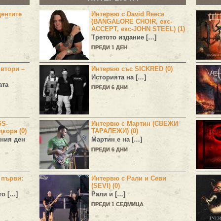
центите
Интервю с David Reece
(BANGALORE CHOIR, екс-
ACCEPT, екс-JOHN STEEL) (1)
Третото издание […]
ПРЕДИ 1 ДЕН
 втори –
Интервю със SICKRED (0)
Историята на […]
ата
ПРЕДИ 6 ДНИ
GS-
Интервю с Мартин (СВЕЖИ
дкора (0)
ТАРАЛЕЖИ) (0)
ния ден
Мартин е на […]
ПРЕДИ 6 ДНИ
н първи:
Интервю с Рали и Севи
(SEVI) (0)
то […]
Рали и […]
ПРЕДИ 1 СЕДМИЦА