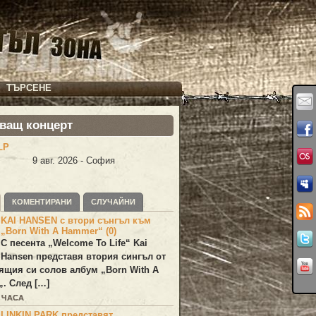
ТЪРСЕНЕ
ващ концерт
LP
9 авг. 2026 - София
КОМЕНТИРАНИ
СЛУЧАЙНИ
KAI HANSEN с втори сънгъл към
„Born With A Hammer“ (0)
С песента „
Welcome To Life
“
Kai
Hansen
представя втория сингъл от
ящия си солов албум „
Born With A
„. След […]
1 ЧАСА
LINKIN PARK представят