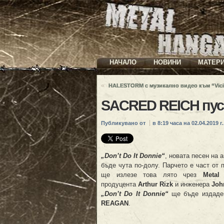
НАЧАЛО
НОВИНИ
МАТЕР
«
HALESTORM с музикално видео към “Vic
SACRED REICH пус
Публикувано от
в 8:19 часа на 02.04.2019 г.
„Don’t Do It Donnie“
, новата песен на
бъде чута по-долу. Парчето е част от 
ще излезе това лято чрез
Metal
продуцента
Arthur Rizk
и инженера
Joh
„Don’t Do It Donnie“
ще бъде издаден
REAGAN
.