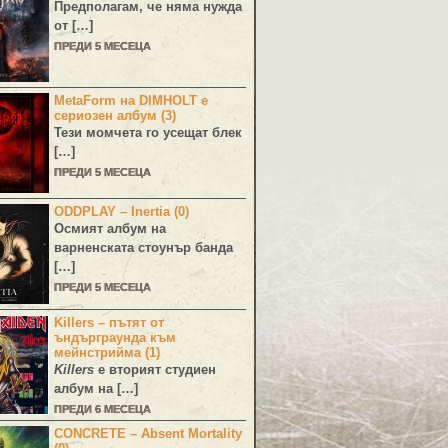
Предполагам, че няма нужда
от […]
ПРЕДИ 5 МЕСЕЦА
MetaForm на DIMHOLT е
сериозен албум (3)
Тези момчета го усещат блек
[…]
ПРЕДИ 5 МЕСЕЦА
ODDPLAY – Inertia (0)
Осмият албум на
варненската стоунър банда
[…]
ПРЕДИ 5 МЕСЕЦА
Killers – пътят от
ъндърграунда към
мейнстрийма (1)
Killers
е вторият студиен
албум на […]
ПРЕДИ 6 МЕСЕЦА
CONCRETE – Absent Mortality