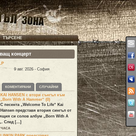
ТЪРСЕНЕ
ващ концерт
LP
9 авг. 2026 - София
КОМЕНТИРАНИ
СЛУЧАЙНИ
KAI HANSEN с втори сънгъл към
„Born With A Hammer“ (0)
С песента „
Welcome To Life
“
Kai
Hansen
представя втория сингъл от
ящия си солов албум „
Born With A
„. След […]
2 ЧАСА
LINKIN PARK представят