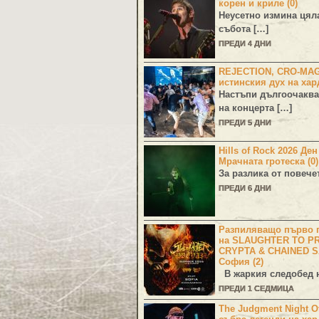
корен и криле (0)
Неусетно измина цял
събота […]
ПРЕДИ 4 ДНИ
REJECTION, CRO-MA
истинския дух на хар
Настъпи дългоочаква
на концерта […]
ПРЕДИ 5 ДНИ
Hills of Rock 2026 Де
Мрачната гротеска (0)
За разлика от повече
ПРЕДИ 6 ДНИ
Разпиляващо първо г
на SLAUGHTER TO PR
CRYPTA & CHAINED S
София (2)
В жаркия следобед н
ПРЕДИ 1 СЕДМИЦА
The Judgment Night Of