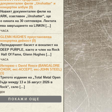
документален филм „Unshatter“ и
концертен албум (0)
Новият документален филм на
PARK
, озаглавен
„Unshatter“
, ще
по кината на 30 септември. Лентата
ява завръщането на
LINKIN
[…]
2 ЧАСА
GLENN HUGHES преустановява
концертна дейност (0)
Легендарният басист и вокалист на
DEEP PURPLE
, както и член на Rock
 Hall Of Fame,
Glenn Hughes
[…]
2 ЧАСА
Интервю с David Reece (BANGALORE
CHOIR, екс-ACCEPT, екс-JOHN STEEL)
(1)
Третото издание на „Total Metal Open
бъде между 13 и 16 август 2026 в
Rock“, село […]
ДЕН
ПОКАЖИ ОЩЕ