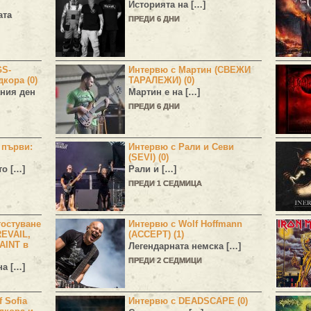
Историята на […]
ата
ПРЕДИ 6 ДНИ
GS-
Интервю с Мартин (СВЕЖИ
дкора (0)
ТАРАЛЕЖИ) (0)
ния ден
Мартин е на […]
ПРЕДИ 6 ДНИ
н първи:
Интервю с Рали и Севи
(SEVI) (0)
то […]
Рали и […]
ПРЕДИ 1 СЕДМИЦА
остуване
Интервю с Wolf Hoffmann
EVAIL,
(ACCEPT) (1)
AINT в
Легендарната немска […]
ПРЕДИ 2 СЕДМИЦИ
а […]
 Sofia
Интервю с DEADSCAPE (0)