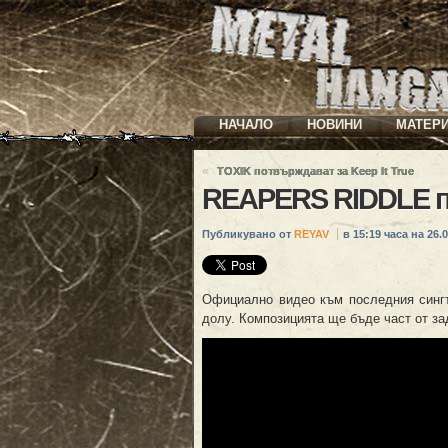
НАЧАЛО
НОВИНИ
МАТЕР
«
TOXIK потвърждават за Keep It True
REAPERS RIDDLE п
Публикувано от
REYAV
в 15:19 часа на 26.0
Официално видео към последния сингъ
долу. Композицията ще бъде част от зад