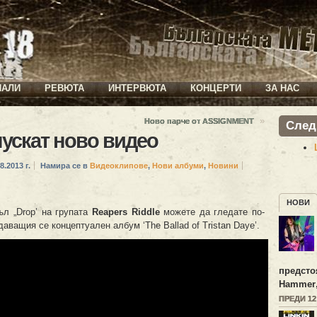
ИАЛИ
РЕВЮТА
ИНТЕРВЮТА
КОНЦЕРТИ
ЗА НАС
»
Ново парче от ASSIGNMENT
След
ускат ново видео
8.2013 г.
Намира се в
Видеоклипове
,
Нови албуми
,
Новини
НОВИ
л „Drop’ на групата
Reapers Riddle
можете да гледате по-
аващия се концептуален албум ‘The Ballad of Tristan Daye’.
предсто
Hammer
ПРЕДИ 1