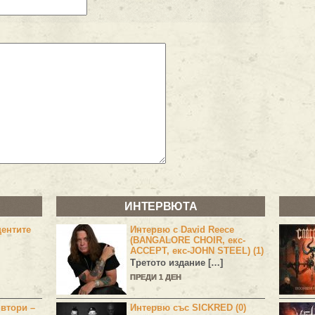
ИНТЕРВЮТА
центите
Интервю с David Reece
(BANGALORE CHOIR, екс-
ACCEPT, екс-JOHN STEEL) (1)
Третото издание […]
ПРЕДИ 1 ДЕН
 втори –
Интервю със SICKRED (0)