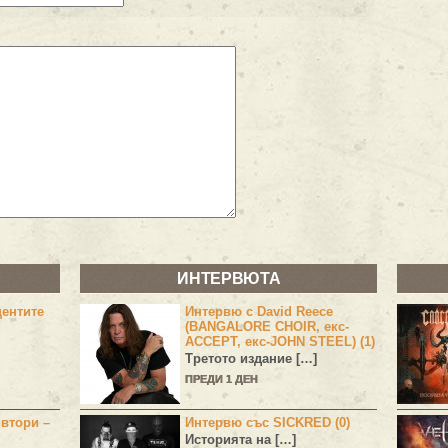
ИНТЕРВЮТА
центите
Интервю с David Reece
(BANGALORE CHOIR, екс-
ACCEPT, екс-JOHN STEEL) (1)
Третото издание […]
ПРЕДИ 1 ДЕН
 втори –
Интервю със SICKRED (0)
Историята на […]