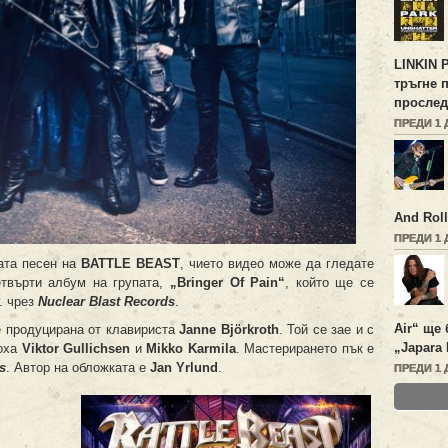
LINKIN 
тръгне 
прослед
ПРЕДИ 1 
And Roll
ПРЕДИ 1 
вата песен на
BATTLE BEAST
, чието видео може да гледате
етвърти албум на групата,
„Bringer Of Pain“
, който ще се
. чрез
Nuclear Blast Records
.
Air“ ще 
 продуцирана от клавириста
Janne Björkroth
. Той се зае и с
„Japara 
доха
Viktor Gullichsen
и
Mikko Karmila
. Мастерирането пък е
s
. Автор на обложката е
Jan Yrlund
.
ПРЕДИ 1 