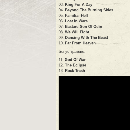
03.
King For A Day
04.
Beyond The Burning Skies
05.
Familiar Hell
06.
Lost In Wars
07.
Bastard Son Of Odin
08.
We Will Fight
09.
Dancing With The Beast
10.
Far From Heaven
Бонус тракове:
11.
God Of War
12.
The Eclipse
13.
Rock Trash