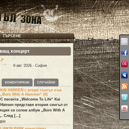
ТЪРСЕНЕ
ващ концерт
LP
9 авг. 2026 - София
КОМЕНТИРАНИ
СЛУЧАЙНИ
KAI HANSEN с втори сънгъл към
„Born With A Hammer“ (0)
С песента „
Welcome To Life
“
Kai
Hansen
представя втория сингъл от
ящия си солов албум „
Born With A
„. След […]
ДЕН
LINKIN PARK представят