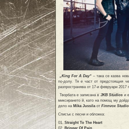
„King For A Day“
– така се казва но
по-долу. Тя е част от предстоящия ч
разпространява от 17-и февруари 2017 г
Творбата е записана в
JKB Studios
и е
миксирането й, като на помощ му дой
дело на
Mika Jussila
от
Finnvox Studio
Списък с песни и обложка:
01.
Straight To The Heart
02.
Bringer Of Pain