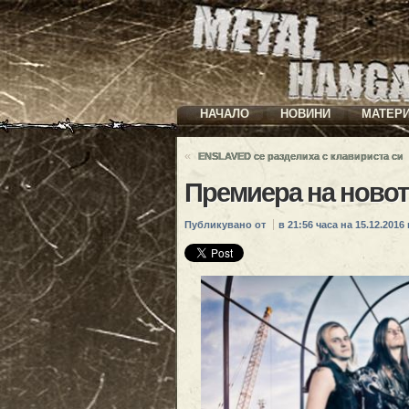
НАЧАЛО
НОВИНИ
МАТЕР
«
ENSLAVED се разделиха с клавириста си
Премиера на ново
Публикувано от
в 21:56 часа на 15.12.2016 г