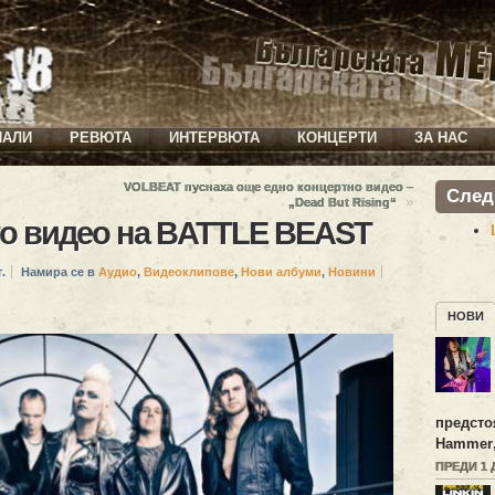
ИАЛИ
РЕВЮТА
ИНТЕРВЮТА
КОНЦЕРТИ
ЗА НАС
VOLBEAT пуснаха още едно концертно видео –
След
»
„Dead But Rising“
то видео на BATTLE BEAST
.
Намира се в
Аудио
,
Видеоклипове
,
Нови албуми
,
Новини
НОВИ
предсто
Hammer
ПРЕДИ 1 