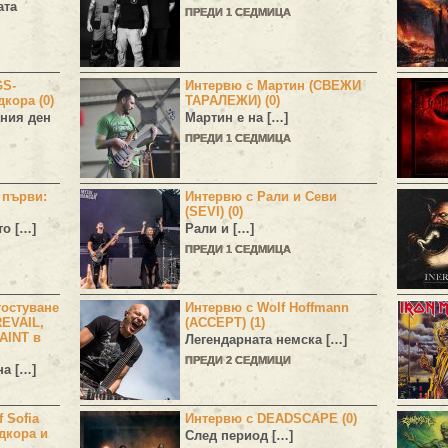
ата
ПРЕДИ 1 СЕДМИЦА
GS-
Интервю с Мартин (СВЕЖИ
дкора (0)
ТАРАЛЕЖИ) (0)
ния ден
Мартин е на […]
ПРЕДИ 1 СЕДМИЦА
н първи:
Интервю с Рали и Севи
(SEVI) (0)
то […]
Рали и […]
ПРЕДИ 1 СЕДМИЦА
остуване
Интервю с Wolf Hoffmann
EVAIL,
(ACCEPT) (1)
AINT в
Легендарната немска […]
ПРЕДИ 2 СЕДМИЦИ
а […]
 Sofia
Интервю с DEADSCAPE (0)
дкора и
След период […]