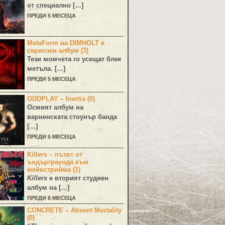
от специално […]
ПРЕДИ 5 МЕСЕЦА
MetaForm на DIMHOLT е
сериозен албум (3)
Тези момчета го усещат блек
метъла. […]
ПРЕДИ 5 МЕСЕЦА
ODDPLAY – Inertia (0)
Осмият албум на
варненската стоунър банда
[…]
ПРЕДИ 5 МЕСЕЦА
Killers – пътят от
ъндърграунда към
мейнстрийма (1)
Killers
е вторият студиен
албум на […]
ПРЕДИ 6 МЕСЕЦА
CONCRETE – Absent Mortality
(0)