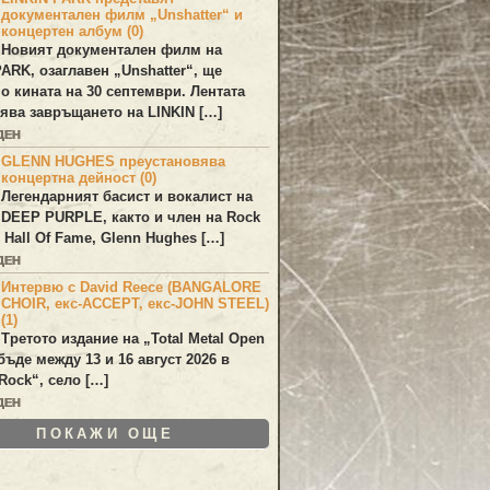
документален филм „Unshatter“ и
концертен албум (0)
Новият документален филм на
PARK
, озаглавен
„Unshatter“
, ще
по кината на 30 септември. Лентата
ява завръщането на
LINKIN
[…]
ДЕН
GLENN HUGHES преустановява
концертна дейност (0)
Легендарният басист и вокалист на
DEEP PURPLE
, както и член на Rock
 Hall Of Fame,
Glenn Hughes
[…]
ДЕН
Интервю с David Reece (BANGALORE
CHOIR, екс-ACCEPT, екс-JOHN STEEL)
(1)
Третото издание на „Total Metal Open
бъде между 13 и 16 август 2026 в
Rock“, село […]
ДЕН
ПОКАЖИ ОЩЕ