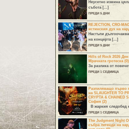
Неусетно измина цял
събота […]
ПРЕДИ 5 ДНИ
REJECTION, CRO-MA
истинския дух на хар
Настъпи дългоочаква
на концерта […]
ПРЕДИ 5 ДНИ
Hills of Rock 2026 Де
Мрачната гротеска (0)
За разлика от повече
ПРЕДИ 1 СЕДМИЦА
Разпиляващо първо г
на SLAUGHTER TO PR
CRYPTA & CHAINED S
София (2)
В жаркия следобед н
ПРЕДИ 1 СЕДМИЦА
The Judgment Night Of
събра легенди на хар