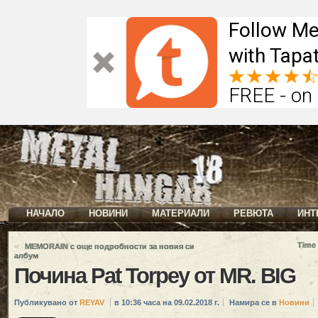
Follow Me
with Tapat
FREE - on
НАЧАЛО
НОВИНИ
МАТЕРИАЛИ
РЕВЮТА
ИНТ
«
Time
MEMORAIN с още подробности за новия си
албум
Почина Pat Torpey от MR. BIG
Публикувано от
REYAV
в 10:36 часа на 09.02.2018 г.
Намира се в
Новини