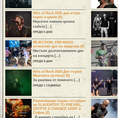
Hills of Rock 2026 ден втори –
корен и криле (0)
Неусетно измина цялата
събота […]
ПРЕДИ 6 ДНИ
REJECTION, CRO-MAGS-
истинския дух на хардкора (0)
Настъпи дългоочаквания ден
на концерта […]
ПРЕДИ 6 ДНИ
Hills of Rock 2026 Ден първи:
Мрачната гротеска (0)
За разлика от повечето […]
ПРЕДИ 1 СЕДМИЦА
Разпиляващо първо гостуване
на SLAUGHTER TO PREVAIL,
CRYPTA & CHAINED SAINT в
София (2)
В жаркия следобед на […]