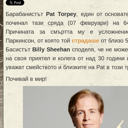
Барабанистът
Pat Torpey
, един от основат
починал тази сряда (07 февруари) на 6
Причината за смъртта му е усложнени
Паркинсон, от която той
страдаше
от близо 5
Басистът
Billy Sheehan
споделя, че не може
на своя приятел и колега от над 30 години
уважат смейството и близките на Pat в този 
Почивай в мир!