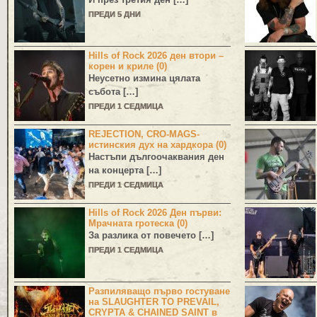
ПРЕДИ 5 ДНИ
Hills of Rock 2026 ден втори –
корен и криле (0)
Неусетно измина цялата
събота […]
ПРЕДИ 1 СЕДМИЦА
REJECTION, CRO-MAGS-
истинския дух на хардкора (0)
Настъпи дългоочаквания ден
на концерта […]
ПРЕДИ 1 СЕДМИЦА
Hills of Rock 2026 Ден първи:
Мрачната гротеска (0)
За разлика от повечето […]
ПРЕДИ 1 СЕДМИЦА
Разпиляващо първо гостуване
на SLAUGHTER TO PREVAIL,
CRYPTA & CHAINED SAINT в