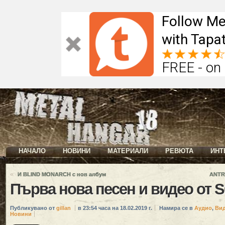
Follow Me
with Tapat
FREE - on
НАЧАЛО
НОВИНИ
МАТЕРИАЛИ
РЕВЮТА
ИНТ
«
И BLIND MONARCH с нов албум
ANTR
Първа нова песен и видео о
Публикувано от
gillan
в 23:54 часа на 18.02.2019 г.
Намира се в
Аудио
,
Ви
Новини