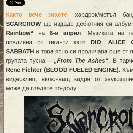
Както вече знаете
, хардрок/метъл ба
SCARCROW
ще издаде дебютния си албу
Rainbow“
на
6-и април
. Музиката на г
повлияна от гиганти като
DIO
,
ALICE 
SABBATH
и това ясно си проличава още от п
групата пусна –
„From The Ashes“
. В парч
Rene Fichter (BLOOD FUELED ENGINE)
. Къ
видеоклип, включващ кадри от звукозапи
може да гледате по-долу.