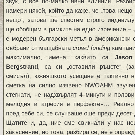
звук, с все по-малко явни влияния. Разби
намери някой, който да каже, че „това нещо
нещо“, затова ще спестим строго индивиду
ще обобщим в рамките на едно изречение –
е модерен български метъл в американски 
събрани от мащабната
crowd funding
кампани
максимално, имена, каквито са
Jason
Bergstrand
, са си „оставили ръцете“ (з
смисъл), южняшкото усещане е тактично н
сметка на силно изявено NWOAHM звучен
стегнати, не надхвърлят 4 минути и полов
мелодия и агресия е перфектен… Реално
пред себе си, се случваше още преди десет-
Щатите и, да, ние сме свикнали у нас не
закъснение, но това, разбира се, не е оправд