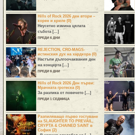
Hills of Rock 2026 ден втори –
корен и криле (0)
Неусетно измина цялата
събота […]
ПРЕДИ 6 ДНИ
REJECTION, CRO-MAGS-
истинския дух на хардкора (0)
Настъпи дългоочаквания ден
на концерта […]
ПРЕДИ 6 ДНИ
Hills of Rock 2026 Ден първи:
Мрачната гротеска (0)
За разлика от повечето […]
ПРЕДИ 1 СЕДМИЦА
Разпиляващо първо гостуване
на SLAUGHTER TO PREVAIL,
CRYPTA & CHAINED SAINT в
София (2)