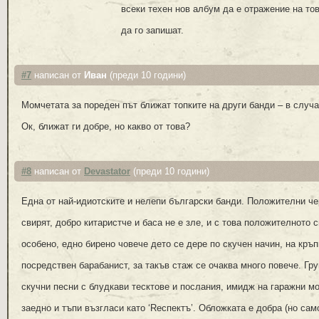
всеки техен нов албум да е отражение на то
да го запишат.
#7
написан от
Иван
(преди 10 години)
Момчетата за пореден път ближат топките на други банди – в случая
Ок, ближат ги добре, но какво от това?
#8
написан от
Devastator
(преди 10 години)
Една от най-идиотските и нелепи български банди. Положителни че
свирят, добро китаристче и баса не е зле, и с това положителното
особено, едно бирено човече дето се дере по скучен начин, на кръп
посредствен барабанист, за такъв стаж се очаква много повече. Гру
скучни песни с блудкави тесктове и послания, имидж на гаражни м
заедно и тъпи възгласи като ‘Rеспектъ’. Обложката е добра (но сам