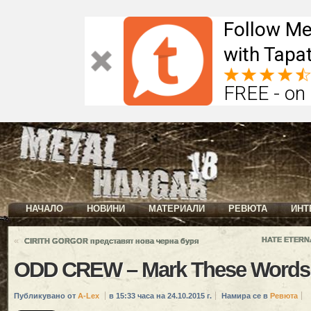
Follow Me
with Tapat
FREE - on
НАЧАЛО
НОВИНИ
МАТЕРИАЛИ
РЕВЮТА
ИНТ
«
HATE ETERNA
CIRITH GORGOR представят нова черна буря
ODD CREW – Mark These Words 
Публикувано от
A-Lex
в 15:33 часа на 24.10.2015 г.
Намира се в
Ревюта