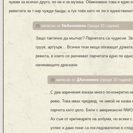
чувам за всичко друго, но не и за музика. Обикновено това е един 
ревютата за т.нар чужди банди, а тук това като че ли е единственот
#5
написан от
НеАнонимен
(преди 10 години)
Защо тактично да мълчат? Парчетата са чудесни. Зв
груув, артуърк… Всички тези неща обхващат думата 
ревюта, в които се разчекват парчетата едно по едно
начинаещите драскачи.
#6
написан от
ДАнонимен
(преди 10 години)
С две изречения изказа много по-конкретно 
ревю. Това имах предвид, че никой не казва 
парчета като цяло. Били с американски NWOA
Аз съм от критикарите на албума, но всеки 
успех и дано поне са последователни в сле