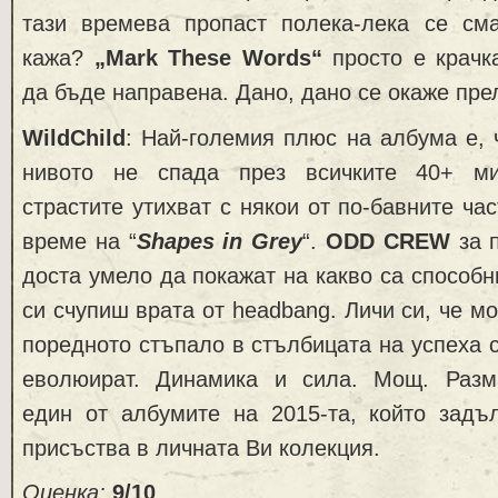
тази времева пропаст полека-лека се с
кажа?
„Mark These Words“
просто е крачк
да бъде направена. Дано, дано се окаже пре
WildChild
: Най-големия плюс на албума е, 
нивото не спада през всичките 40+ м
страстите утихват с някои от по-бавните ча
време на “
Shapes in Grey
“.
ODD CREW
за п
доста умело да покажат на какво са способн
си счупиш вратa от headbang. Личи си, че м
поредното стъпало в стълбицата на успеха 
еволюират. Динамика и сила. Мощ. Разм
един от албумите на 2015-та, който задъ
присъства в личната Ви колекция.
Оценка:
9/10