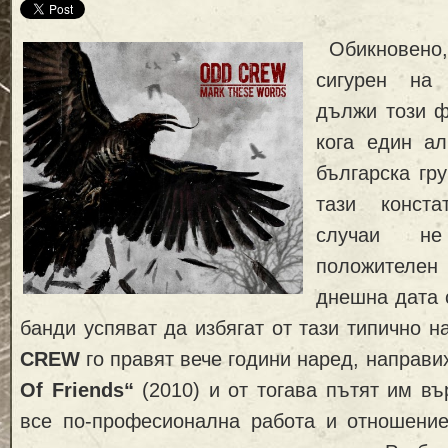
Обикновено,
сигурен на
дължи този ф
кога един а
българска гру
тази конста
случаи н
положител
днешна дата 
банди успяват да избягат от тази типично 
CREW
го правят вече години наред, направи
Of Friends“
(2010) и от тогава пътят им въ
все по-професионална работа и отношение,