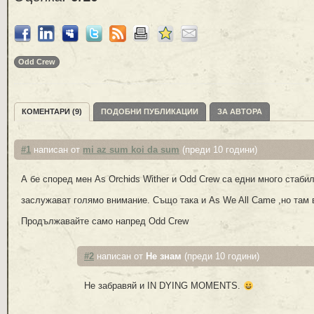
Odd Crew
КОМЕНТАРИ (9)
ПОДОБНИ ПУБЛИКАЦИИ
ЗА АВТОРА
#1
написан от
mi az sum koi da sum
(преди 10 години)
А бе според мен As Orchids Wither и Odd Crew са едни много стаби
заслужават голямо внимание. Също така и As We All Came ,но там в
Продължавайте само напред Odd Crew
#2
написан от
Не знам
(преди 10 години)
Не забравяй и IN DYING MOMENTS.