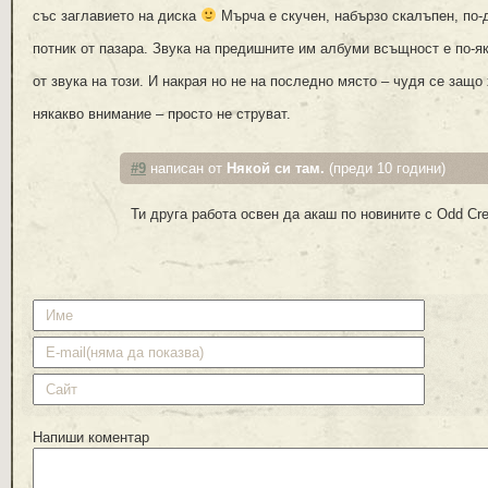
със заглавието на диска
Мърча е скучен, набързо скалъпен, по-
потник от пазара. Звука на предишните им албуми всъщност е по-як
от звука на този. И накрая но не на последно място – чудя се защ
някакво внимание – просто не струват.
#9
написан от
Някой си там.
(преди 10 години)
Ти друга работа освен да акаш по новините с Odd Cr
Напиши коментар