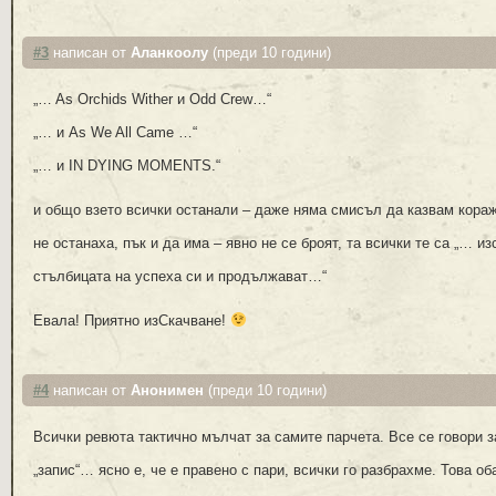
#3
написан от
Аланкоолу
(преди 10 години)
„… As Orchids Wither и Odd Crew…“
„… и As We All Came …“
„… и IN DYING MOMENTS.“
и общо взето всички останали – даже няма смисъл да казвам кораж
не останаха, пък и да има – явно не се броят, та всички те са „… и
стълбицата на успеха си и продължават…“
Евала! Приятно изСкачване!
#4
написан от
Анонимен
(преди 10 години)
Всички ревюта тактично мълчат за самите парчета. Все се говори за
„запис“… ясно е, че е правено с пари, всички го разбрахме. Това об