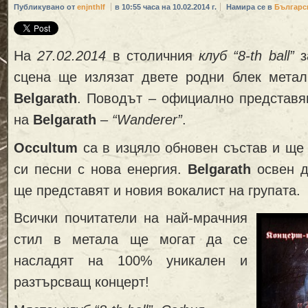
Публикувано от
enjnthlf
в 10:55 часа на 10.02.2014 г.
Намира се в
Българс
На
27.02.2014
в столичния
клуб “8-th ball”
з
сцена ще излязат двете родни блек мета
Belgarath
. Поводът – официално представя
на
Belgarath
–
“Wanderer”
.
Occultum
са в изцяло обновен състав и ще
си песни с нова енергия.
Belgarath
освен д
ще представят и новия вокалист на групата.
Всички почитатели на най-мрачния
стил в метала ще могат да се
насладят на 100% уникален и
разтърсващ концерт!