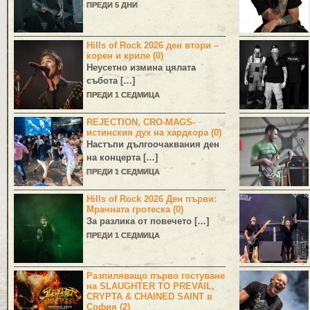
ПРЕДИ 5 ДНИ
Hills of Rock 2026 ден втори –
корен и криле (0)
Неусетно измина цялата
събота […]
ПРЕДИ 1 СЕДМИЦА
REJECTION, CRO-MAGS-
истинския дух на хардкора (0)
Настъпи дългоочаквания ден
на концерта […]
ПРЕДИ 1 СЕДМИЦА
Hills of Rock 2026 Ден първи:
Мрачната гротеска (0)
За разлика от повечето […]
ПРЕДИ 1 СЕДМИЦА
Разпиляващо първо гостуване
на SLAUGHTER TO PREVAIL,
CRYPTA & CHAINED SAINT в
София (2)