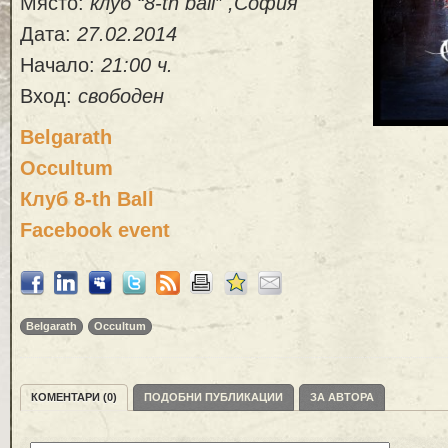
Място:
клуб “8-th ball” ,София
Дата:
27.02.2014
Начало:
21:00 ч.
Вход:
свободен
Belgarath
Occultum
Клуб 8-th Ball
Facebook event
Belgarath
Occultum
КОМЕНТАРИ (0)
ПОДОБНИ ПУБЛИКАЦИИ
ЗА АВТОРА