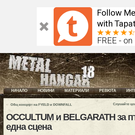
Follow Me
with Tapat
FREE - on
НАЧАЛО
НОВИНИ
МАТЕРИАЛИ
РЕВЮТА
ИНТ
«
Слушайте це
Общ концерт на FYELD и DOWNFALL
OCCULTUM и BELGARATH за пъ
една сцена