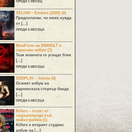
ПРЕДИ 1 МЕСЕЦ
VELIAN – Embers (2026) (0)
Предполагам, че няма нужда
от […]
ПРЕДИ 5 МЕСЕЦА
MetaForm на DIMHOLT е
сериозен албум (3)
Тези момчета го усещат блек
[…]
ПРЕДИ 5 МЕСЕЦА
ODDPLAY – Inertia (0)
Осмият албум на
варненската стоунър банда
[…]
ПРЕДИ 5 МЕСЕЦА
Killers – пътят от
ъндърграунда към
мейнстрийма (1)
Killers
е вторият студиен
албум на […]