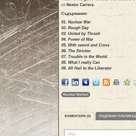
от
Nestor Carrera
.
Съдържание:
01. Nuclear War
02. Rough Day
03. United by Thrash
04. Power of War
05. With sword and Cross
06. The Stricker
07. Trouble in the World
08. What I really Can
09. All Hail to the Liberator
Nuclear Warfare
КОМЕНТАРИ (0)
ПОДОБНИ ПУБЛИКА