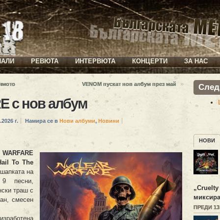
ИАЛИ
РЕВЮТА
ИНТЕРВЮТА
КОНЦЕРТИ
ЗА НАС
»
лямото
VENOM пускат нов албум през май
След
 с нов албум
.2026 г.
Намира се в
Нови албуми
,
Новини
НОВИ
 WARFARE
Hail To The
шапката на
9 песни,
„
Cruelty
нски траш с
миксира
ан, смесен
ПРЕДИ 1
 изработена