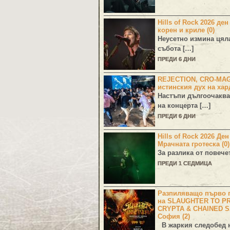
Hills of Rock 2026 ден
корен и криле (0)
Неусетно измина цял
събота […]
ПРЕДИ 6 ДНИ
REJECTION, CRO-MA
истинския дух на хар
Настъпи дългоочаква
на концерта […]
ПРЕДИ 6 ДНИ
Hills of Rock 2026 Де
Мрачната гротеска (0)
За разлика от повече
ПРЕДИ 1 СЕДМИЦА
Разпиляващо първо г
на SLAUGHTER TO PR
CRYPTA & CHAINED S
София (2)
В жаркия следобед н