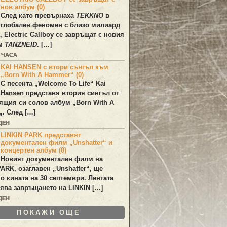
нов албум (0)
След като превърнаха
TEKKNO
в
глобален феномен с близо милиард
а,
Electric Callboy
се завръщат с новия
ум
TANZNEID
. […]
3 ЧАСА
KAI HANSEN с втори сънгъл към
„Born With A Hammer“ (0)
С песента „
Welcome To Life
“
Kai
Hansen
представя втория сингъл от
ящия си солов албум „
Born With A
„. След […]
ДЕН
LINKIN PARK представят
документален филм „Unshatter“ и
концертен албум (0)
Новият документален филм на
PARK
, озаглавен
„Unshatter“
, ще
по кината на 30 септември. Лентата
ява завръщането на
LINKIN
[…]
ДЕН
ПОКАЖИ ОЩЕ