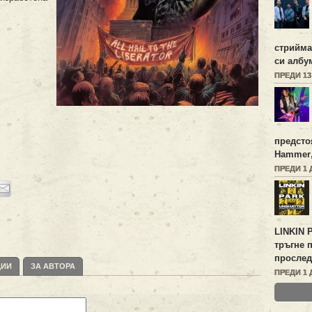
стрийм
си алб
ПРЕДИ 1
предсто
Hammer
ПРЕДИ 1 
LINKIN 
тръгне 
прослед
ЦИИ
ЗА АВТОРА
ПРЕДИ 1 