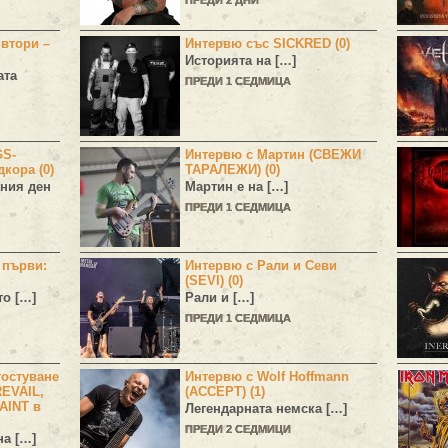
ПРЕДИ 2 ДНИ
 втори –
Интервю със SICKRED (0)
Историята на […]
ата
ПРЕДИ 1 СЕДМИЦА
GS-
Интервю с Мартин (СВЕЖИ
дкора (0)
ТАРАЛЕЖИ) (0)
ния ден
Мартин е на […]
ПРЕДИ 1 СЕДМИЦА
н първи:
Интервю с Рали и Севи
(SEVI) (0)
то […]
Рали и […]
ПРЕДИ 1 СЕДМИЦА
остуване
Интервю с Wolf Hoffmann
EVAIL,
(ACCEPT) (1)
AINT в
Легендарната немска […]
ПРЕДИ 2 СЕДМИЦИ
а […]