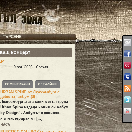
ТЪРСЕНЕ
ващ концерт
LP
9 авг. 2026 - София
КОМЕНТИРАНИ
СЛУЧАЙНИ
URBAN SPINE от Люксембург с
дебютен албум (0)
Люксембургската хеви метъл група
Urban Spine
издаде новия си албум
 by Design
“. Албумът е записан,
н и мастериран от […]
3 ЧАСА
ELECTRIC CALLBOY се завръщат с