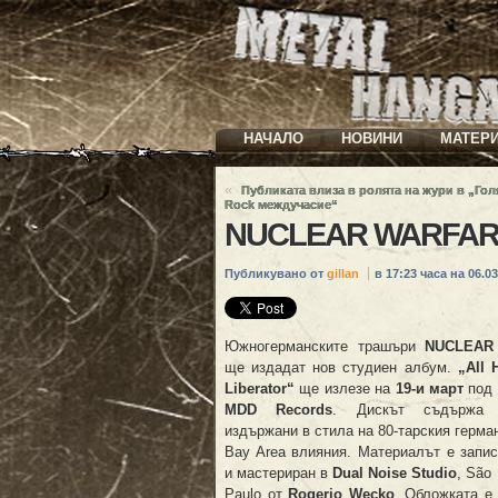
НАЧАЛО
НОВИНИ
МАТЕР
«
Публиката влиза в ролята на жури в „Го
Rock междучасие“
NUCLEAR WARFARE
Публикувано от
gillan
в 17:23 часа на 06.03
Южногерманските трашъри
NUCLEAR
ще издадат нов студиен албум.
„All 
Liberator“
ще излезе на
19-и март
под 
MDD Records
. Дискът съдържа 
издържани в стила на 80-тарския герма
Bay Area влияния. Материалът е запис
и мастериран в
Dual Noise Studio
, São
Paulo от
Rogerio Wecko
. Обложката е