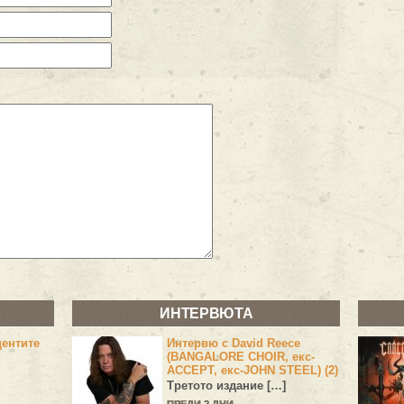
ИНТЕРВЮТА
центите
Интервю с David Reece
(BANGALORE CHOIR, екс-
ACCEPT, екс-JOHN STEEL) (2)
Третото издание […]