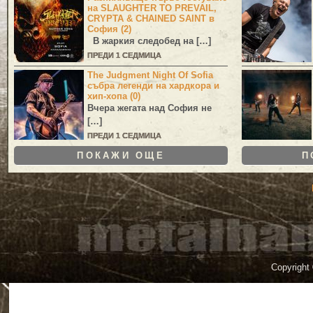
на SLAUGHTER TO PREVAIL,
CRYPTA & CHAINED SAINT в
София (2)
В жаркия следобед на […]
ПРЕДИ 1 СЕДМИЦА
The Judgment Night Of Sofia
събра легенди на хардкора и
хип-хопа (0)
Вчера жегата над София не
[…]
ПРЕДИ 1 СЕДМИЦА
ПОКАЖИ ОЩЕ
П
Copyright