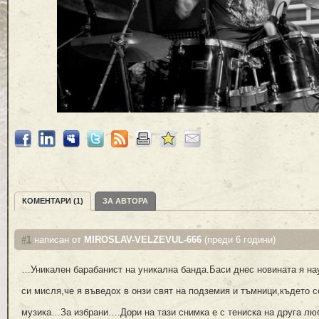
КОМЕНТАРИ (1)
ЗА АВТОРА
#1
написан от
MIROSLAV-VELZEVUL-666
(преди 6 години)
…Уникален барабанист на уникална банда.Баси днес новината я на
си мисля,че я въведох в онзи свят на подземия и тъмници,където 
музика…За избрани….Дори на тази снимка е с тениска на друга лю