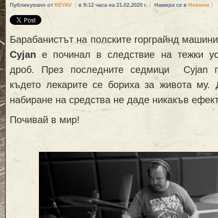
Публикувано от
REYAV
в 9:12 часа на 21.02.2020 г.
Намира се в
Новини
Барабанистът на полските горграйнд машин
Cyjan
е починал в следствие на тежки ус
дроб. През последните седмици Cyjan п
където лекарите се бориха за живота му. 
набиране на средства не даде никакъв ефект
Почивай в мир!