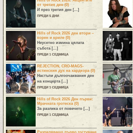
Hills of Rock 2026: Акцентите
от третия ден (0)
И през третия ден […]
ПРЕДИ 5 ДНИ
Hills of Rock 2026 ден втори –
корен и криле (0)
Неусетно измина цялата
събота […]
ПРЕДИ 1 СЕДМИЦА
REJECTION, CRO-MAGS-
истинския дух на хардкора (0)
Настъпи дългоочаквания ден
на концерта […]
ПРЕДИ 1 СЕДМИЦА
Hills of Rock 2026 Ден първи:
Мрачната гротеска (0)
За разлика от повечето […]
ПРЕДИ 1 СЕДМИЦА
Разпиляващо първо гостуване