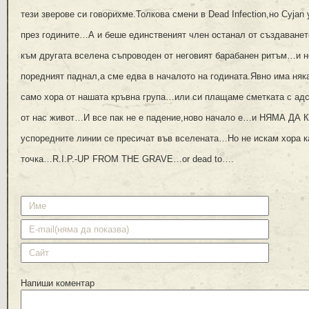
тези зверове си говорихме.Толкова смени в Dead Infection,но Cyjan 
през годините…А и беше единственият член останал от създаване
към другата вселена съпроводен от неговият барабанен ритъм…и 
поредният паднал,а сме едва в началото на годината.Явно има няк
само хора от нашата кръвна група…или си плащаме сметката с адс
от нас живот…И все пак не е падение,ново начало е…и НЯМА Д
успоредните линии се пресичат във вселената…Но не искам хора к
точка…R.I.P.-UP FROM THE GRAVE…or dead to….
Напиши коментар