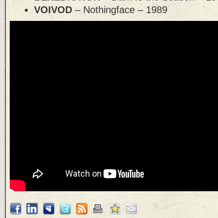
VOIVOD
– Nothingface – 1989