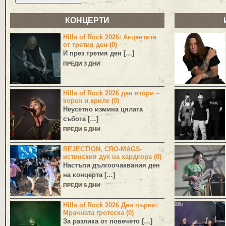
КОНЦЕРТИ
Hills of Rock 2026: Акцентите
от третия ден (0)
И през третия ден […]
ПРЕДИ 3 ДНИ
Hills of Rock 2026 ден втори –
корен и криле (0)
Неусетно измина цялата
събота […]
ПРЕДИ 5 ДНИ
REJECTION, CRO-MAGS-
истинския дух на хардкора (0)
Настъпи дългоочаквания ден
на концерта […]
ПРЕДИ 6 ДНИ
Hills of Rock 2026 Ден първи:
Мрачната гротеска (0)
За разлика от повечето […]