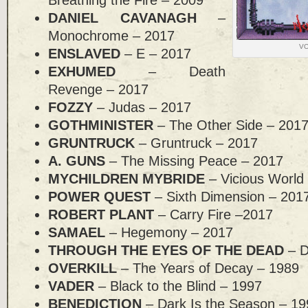
DANIEL CAVANAGH
–
Monochrome – 2017
VO
ENSLAVED
– E – 2017
EXHUMED
– Death
Revenge – 2017
FOZZY
– Judas – 2017
GOTHMINISTER
– The Other Side – 201
GRUNTRUCK
– Gruntruck – 2017
A. GUNS
– The Missing Peace – 2017
MYCHILDREN MYBRIDE
– Vicious World
POWER QUEST
– Sixth Dimension – 201
ROBERT PLANT
– Carry Fire –2017
SAMAEL
– Hegemony – 2017
THROUGH THE EYES OF THE DEAD
– 
OVERKILL
– The Years of Decay – 1989
VADER
– Black to the Blind – 1997
BENEDICTION
– Dark Is the Season – 1