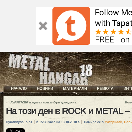
Follow Me
with Tapat
FREE - on
НАЧАЛО
НОВИНИ
МАТЕРИАЛИ
РЕВЮТА
ИНТ
«
AVANTASIA издават нов албум догодина
Нов
На този ден в ROCK и METAL – 
Публикувано от
в 15:33 часа на 13.10.2018 г.
Намира се в
Материали
,
Нов