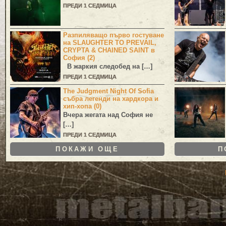
ПРЕДИ 1 СЕДМИЦА
Разпиляващо първо гостуване
на SLAUGHTER TO PREVAIL,
CRYPTA & CHAINED SAINT в
София (2)
В жаркия следобед на […]
ПРЕДИ 1 СЕДМИЦА
The Judgment Night Of Sofia
събра легенди на хардкора и
хип-хопа (0)
Вчера жегата над София не
[…]
ПРЕДИ 1 СЕДМИЦА
ПОКАЖИ ОЩЕ
П