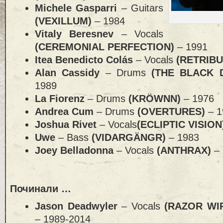
Michele Gasparri
– Guitars
(VEXILLUM)
– 1984
Vitaly Beresnev
– Vocals
(CEREMONIAL PERFECTION)
– 1991
Itea Benedicto Colás
– Vocals
(RETRIB
Alan Cassidy
– Drums
(THE BLACK 
1989
La Fiorenz
– Drums
(KRÖWNN)
– 1976
Andrea Cum
– Drums
(OVERTURES)
– 
Joshua Rivet
– Vocals
(ECLIPTIC VISIO
Uwe
– Bass
(VIDARGÄNGR)
– 1983
Joey Belladonna
– Vocals
(ANTHRAX)
–
Починали …
Jason Deadwyler
– Vocals
(RAZOR WI
– 1989-2014