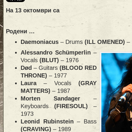
На
13 октомври са
Родени …
Daemoniacus
– Drums
(ILL OMENED)
–
Alessandro Schümperlin
–
Vocals
(BLUT)
– 1976
Død
– Guitars
(BLOOD RED
THRONE)
– 1977
Laura
– Vocals
(GRAY
MATTERS)
– 1987
Morten Sandager
–
Keyboards
(FIRESOUL)
–
1973
Leonid Rubinstein
– Bass
(CRAVING)
– 1989