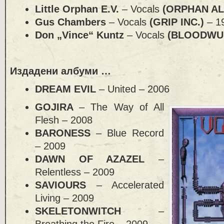
Little Orphan E.V.
– Vocals
(ORPHAN AL
Gus Chambers
– Vocals
(GRIP INC.)
– 1
Don „Vince“ Kuntz
– Vocals
(BLOODW
Издадени албуми …
DREAM EVIL
– United – 2006
GOJIRA
– The Way of All
Flesh – 2008
BARONESS
– Blue Record
– 2009
DAWN OF AZAZEL
–
Relentless – 2009
SAVIOURS
– Accelerated
Living – 2009
SKELETONWITCH
–
Breathing the Fire – 2009