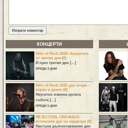
КОНЦЕРТИ
Hills of Rock 2026: Акцентите
от третия ден (0)
И през третия ден […]
ПРЕДИ 3 ДНИ
Hills of Rock 2026 ден втори –
корен и криле (0)
Неусетно измина цялата
събота […]
ПРЕДИ 5 ДНИ
REJECTION, CRO-MAGS-
истинския дух на хардкора (0)
Настъпи дългоочаквания ден