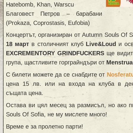
Hatebomb, Khan, Warscu
Благовест Петров – барабани
(Prokaza, Coprostasis, Eufobia)
Концертът, организиран от Autumn Souls Of S
18 март
в столичният клуб
Live&Loud
и осв
EXCREMENTORY GRINDFUCKERS
ще видит
група, щастливите горграйндъри от
Menstrual
С билети можете да се снабдите от
Nosferat
цена 15 лв. или на входа на клуба в де
същата цена.
Остава ви цял месец за размисъл, но ако п
Souls Of Sofia, не му мислете много!
Време е за пролетно парти!