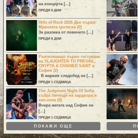
на концерта […]
ПРЕДИ 5 ДНИ
Hills of Rock 2026 Ден първи:
Мрачната гротеска (0)
За разлика от повечето […]
ПРЕДИ 6 ДНИ
Разпиляващо първо гостуване
на SLAUGHTER TO PREVAIL,
CRYPTA & CHAINED SAINT в
София (2)
В жаркия следобед на […]
ПРЕДИ 1 СЕДМИЦА
The Judgment Night Of Sofia
събра легенди на хардкора и
хип-хопа (0)
Вчера жегата над София не
[…]
ПРЕДИ 1 СЕДМИЦА
ПОКАЖИ ОЩЕ
П