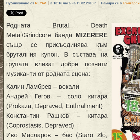
Публикувано от
REYAV
в 10:16 часа на 19.02.2018 г.
Намира се в
Българск
Родната Brutal Death
Metal\Grindcore банда
MIZERERE
също се присъединява към
бруталния купон. В състава на
групата влизат добре познати
музиканти от родната сцена:
Калин Ламбрев – вокали
Андрей Гегов – соло китара
(Prokaza, Depraved, Enthrallment)
Константин Рашков – китара
(Coprostasis, Depraved)
Иво Масларов – бас (Staro Zlo,