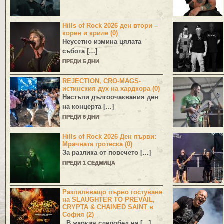
Hills of Rock 2026 ден втори –
корен и криле (0)
Неусетно измина цялата
събота […]
ПРЕДИ 5 ДНИ
REJECTION, CRO-MAGS-
истинския дух на хардкора (0)
Настъпи дългоочаквания ден
на концерта […]
ПРЕДИ 6 ДНИ
Hills of Rock 2026 Ден първи:
Мрачната гротеска (0)
За разлика от повечето […]
ПРЕДИ 1 СЕДМИЦА
Разпиляващо първо гостуване
на SLAUGHTER TO PREVAIL,
CRYPTA & CHAINED SAINT в
София (2)
В жаркия следобед на […]