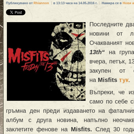
Публикувано от
Rhiannon
в 13:13 часа на 14.05.2016 г.
Намира се в
Нови 
Последните дв
новини от 
Очакваният н
13th“
на груп
вчера, петък, 1
закупен от 
на
Misfits
тук
.
Въпреки, че и
само по себе с
гръмна ден преди издаването на фаталн
албум с друга новина, напълно неочак
заклетите фенове на
Misfits.
След 30 годи