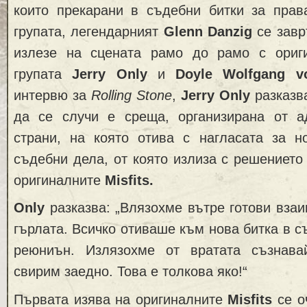
които прекарани в съдебни битки за прав
групата, легендарният
Glenn Danzig
се зав
излeзе на сцената рамо до рамо с ориг
групата
Jerry Only
и
Doyle Wolfgang vo
интервю за
Rolling Stone
,
Jerry Only
разказв
да се случи е среща, организирана от а
страни, на която отива с нагласата за н
съдебни дела, от която излиза с решението
оригиналните
Misfits.
Only
разказва: „Влязохме вътре готови вза
гърлата. Всичко отиваше към нова битка в с
реюниън. Излязохме от вратата съзнава
свирим заедно. Това е толкова яко!“
Първата изява на оригиналните
Misfits
се о