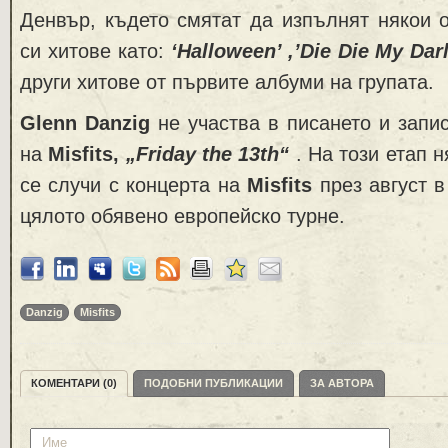
Денвър, където смятат да изпълнят някои 
си хитове като:
‘Halloween’ ,’Die Die My Darl
други хитове от първите албуми на групата.
Glenn Danzig
не участва в писането и запи
на
Misfits,
„Friday the 13th“
. На този етап 
се случи с концерта на
Misfits
през август в
цялото обявено европейско турне.
Danzig
Misfits
КОМЕНТАРИ (0)
ПОДОБНИ ПУБЛИКАЦИИ
ЗА АВТОРА