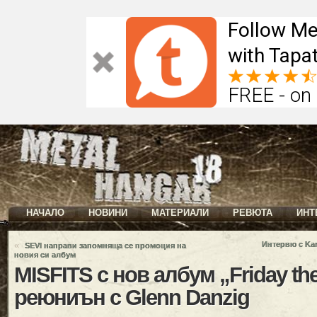
Follow Me
with Tapat
FREE - on
НАЧАЛО
НОВИНИ
МАТЕРИАЛИ
РЕВЮТА
ИНТ
«
Интервю с Kar
SEVI направи запомняща се промоция на
новия си албум
MISFITS с нов албум „Friday the
реюниън с Glenn Danzig