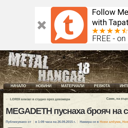
Follow Me
with Tapat
FREE - on
НАЧАЛО
НОВИНИ
МАТЕРИАЛИ
РЕВЮТА
ИНТ
«
Сами, на вър
LORDI влизат в студио през декември
MEGADETH пуснаха брояч на с
Публикувано от
в 1:09 часа на 26.09.2015 г.
Намира се в
Нови албуми
,
Но