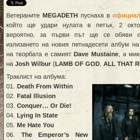
Ветераните
MEGADETH
пуснаха в
официал
който ще удари нулата в петък, 2 окто
вероятно, за първи път ще се обяви 
излизането на новия петнадесети албум на
на творбата е самият
Dave Mustaine
, а ми
на
Josh Wilbur
(
LAMB OF GOD
,
ALL THAT 
Траклист на албума:
01.
Death From Within
02.
Fatal Illusion
03.
Conquer… Or Die!
04.
Lying In State
05.
Me Hate You
06.
The Emperor’s New