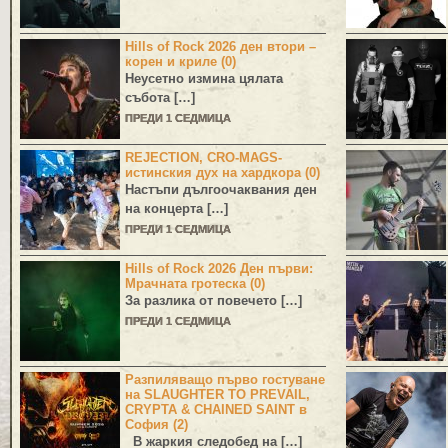
Hills of Rock 2026 ден втори –
корен и криле (0)
Неусетно измина цялата
събота […]
ПРЕДИ 1 СЕДМИЦА
REJECTION, CRO-MAGS-
истинския дух на хардкора (0)
Настъпи дългоочаквания ден
на концерта […]
ПРЕДИ 1 СЕДМИЦА
Hills of Rock 2026 Ден първи:
Мрачната гротеска (0)
За разлика от повечето […]
ПРЕДИ 1 СЕДМИЦА
Разпиляващо първо гостуване
на SLAUGHTER TO PREVAIL,
CRYPTA & CHAINED SAINT в
София (2)
В жаркия следобед на […]