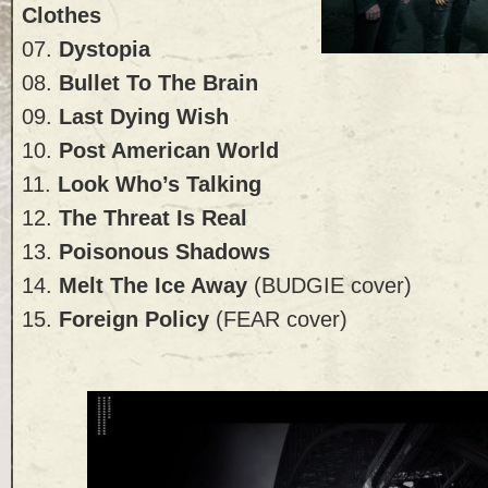
Clothes
07.
Dystopia
08.
Bullet To The Brain
09.
Last Dying Wish
10.
Post American World
11.
Look Who’s Talking
12.
The Threat Is Real
13.
Poisonous Shadows
14.
Melt The Ice Away
(BUDGIE cover)
15.
Foreign Policy
(FEAR cover)