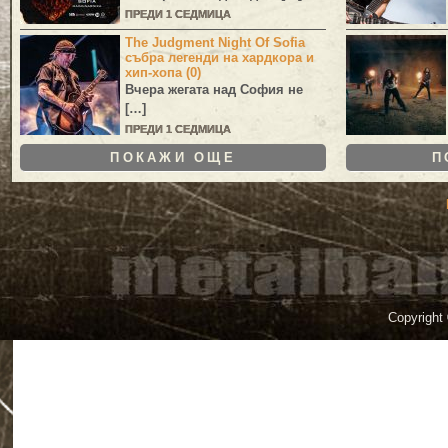
ПРЕДИ 1 СЕДМИЦА
The Judgment Night Of Sofia
събра легенди на хардкора и
хип-хопа (0)
Вчера жегата над София не
[…]
ПРЕДИ 1 СЕДМИЦА
ПОКАЖИ ОЩЕ
П
Copyright