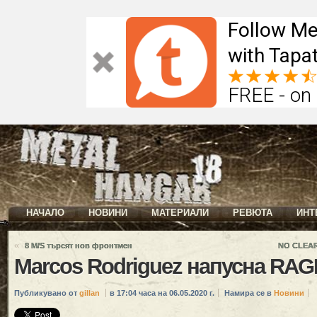
Follow Me
with Tapat
FREE - on
НАЧАЛО
НОВИНИ
МАТЕРИАЛИ
РЕВЮТА
ИНТ
«
8 M/S търсят нов фронтмен
NO CLEAR
Marcos Rodriguez напусна RAG
Публикувано от
gillan
в 17:04 часа на 06.05.2020 г.
Намира се в
Новини