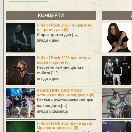
КОНЦЕРТИ
Hills of Rock 2026: Акцентите
от третия ден (0)
И през третия ден […]
ПРЕДИ 4 ДНИ
Hills of Rock 2026 ден втори –
корен и криле (0)
Неусетно измина цялата
събота […]
ПРЕДИ 6 ДНИ
REJECTION, CRO-MAGS-
истинския дух на хардкора (0)
Настъпи дългоочаквания ден
на концерта […]
ПРЕДИ 1 СЕДМИЦА
Hills of Rock 2026 Ден първи:
Мрачната гротеска (0)