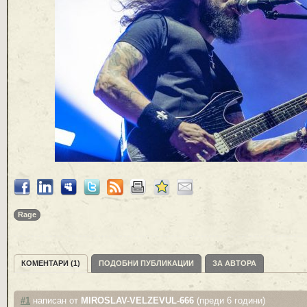
Rage
КОМЕНТАРИ (1)
ПОДОБНИ ПУБЛИКАЦИИ
ЗА АВТОРА
#1
написан от
MIROSLAV-VELZEVUL-666
(преди 6 години)