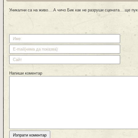
Уникални са на живо….А чичо Бик как не разруши сцената….ще пу
Напиши коментар