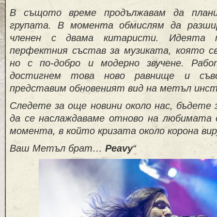
В същото време продължавам да план
групата. В момента обмислям да разш
членен с двама китаристи. Идеята 
перфектния състав за музиката, която св
но с по-добро и модерно звучене. Рабо
достигнем това ново равнище и съв
представим обновеният вид на метъл ин
Следете за още новини около нас, бъдете 
да се наслаждаваме отново на любимата с
момента, в който кризата около корона ви
Ваш Метъл брат…
Peavy
“