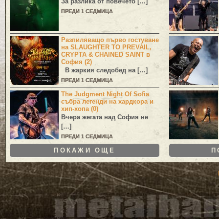
За разлика от повечето […]
ПРЕДИ 1 СЕДМИЦА
Разпиляващо първо гостуване
на SLAUGHTER TO PREVAIL,
CRYPTA & CHAINED SAINT в
София (2)
В жаркия следобед на […]
ПРЕДИ 1 СЕДМИЦА
The Judgment Night Of Sofia
събра легенди на хардкора и
хип-хопа (0)
Вчера жегата над София не
[…]
ПРЕДИ 1 СЕДМИЦА
ПОКАЖИ ОЩЕ
П