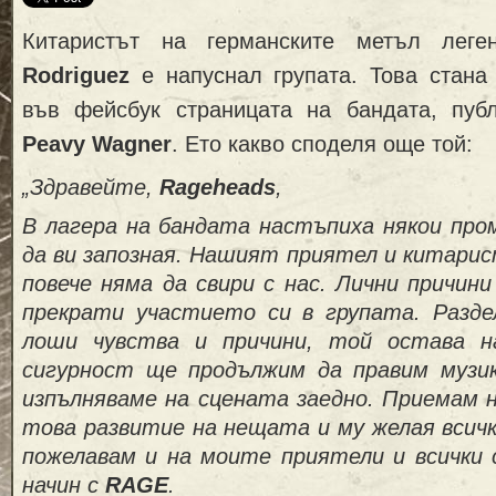
Китаристът на германските метъл лег
Rodriguez
е напуснал групата. Това стана
във фейсбук страницата на бандата, пуб
Peavy Wagner
. Ето какво споделя още той:
„Здравейте,
Rageheads
,
В лагера на бандата настъпиха някои пром
да ви запозная. Нашият приятел и китари
повече няма да свири с нас. Лични причин
прекрати участието си в групата. Разде
лоши чувства и причини, той остава 
сигурност ще продължим да правим музик
изпълняваме на сцената заедно. Приемам 
това развитие на нещата и му желая всичк
пожелавам и на моите приятели и всички с
начин с
RAGE
.