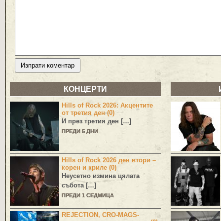
КОНЦЕРТИ
Hills of Rock 2026: Акцентите
от третия ден (0)
И през третия ден […]
ПРЕДИ 5 ДНИ
Hills of Rock 2026 ден втори –
корен и криле (0)
Неусетно измина цялата
събота […]
ПРЕДИ 1 СЕДМИЦА
REJECTION, CRO-MAGS-