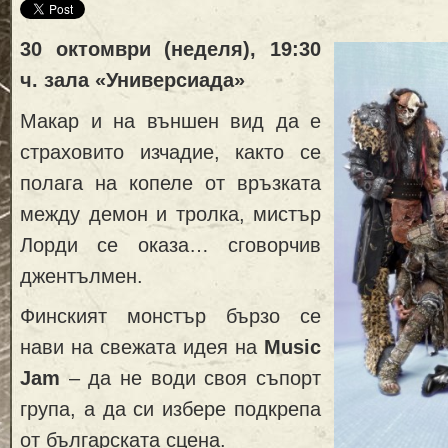
30
октомври
(неделя)
, 19:30
ч.
зала «Универсиада»
Макар и на външен вид да е
страховито изчадие, както се
полага на копеле от връзката
между демон и тролка, мистър
Лорди се оказа… сговорчив
джентълмен.
Финският монстър бързо се
нави на свежата идея на
Music
Jam
– да не води своя съпорт
група, а да си избере подкрепа
от българската сцена.