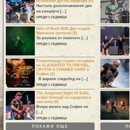
истинския дух на хардкора (0)
Настъпи дългоочаквания ден
на концерта […]
ПРЕДИ 1 СЕДМИЦА
Hills of Rock 2026 Ден първи:
Мрачната гротеска (0)
За разлика от повечето […]
ПРЕДИ 1 СЕДМИЦА
Разпиляващо първо гостуване
на SLAUGHTER TO PREVAIL,
CRYPTA & CHAINED SAINT в
София (2)
В жаркия следобед на […]
ПРЕДИ 1 СЕДМИЦА
The Judgment Night Of Sofia
събра легенди на хардкора и
хип-хопа (0)
Вчера жегата над София не
[…]
ПРЕДИ 1 СЕДМИЦА
ПОКАЖИ ОЩЕ
П