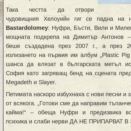
Така честта да отвори
чудовищния Хелоуийн гиг се падна на 
Bastardolomey
: Нуфри, Бъсти, Вили и Милен
мощната подкрепа на Димитър Антонов –
беше създадена през 2007 г., а през 2
излизането на първия им албум „Plastic Pig
шанса да влязат в българската метъл ис
София като загряващ бенд на сцената преди 
Megadeth и Slayer.
Петимата наскоро избухнаха с нови песни и 
от всякога. „Готови сме да направим тъпанч
кайма!“ – обеща Нуфри и предизвика вс
психика и слаби нерви ДА НЕ ПРИПАРВАТ В