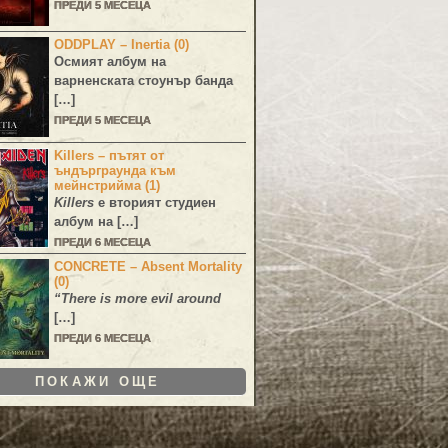
ПРЕДИ 5 МЕСЕЦА
ODDPLAY – Inertia (0)
Осмият албум на
варненската стоунър банда
[…]
ПРЕДИ 5 МЕСЕЦА
Killers – пътят от
ъндърграунда към
мейнстрийма (1)
Killers
е вторият студиен
албум на […]
ПРЕДИ 6 МЕСЕЦА
CONCRETE – Absent Mortality
(0)
“There is more evil around
[…]
ПРЕДИ 6 МЕСЕЦА
ПОКАЖИ ОЩЕ