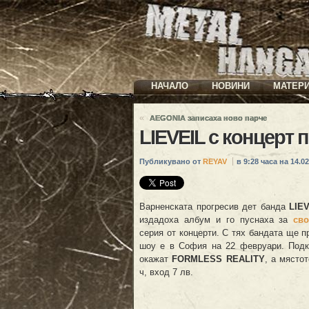
НАЧАЛО
НОВИНИ
МАТЕР
«
AEGONIA записаха ново парче
LIEVEIL с концерт
Публикувано от
REYAV
в 9:28 часа на 14.02
Варненската прогресив дет банда
LIEV
издадоха албум и го пуснаха за
сво
серия от концерти. С тях бандата ще пр
шоу е в София на 22 февруари. Подк
окажат
FORMLESS REALITY
, а място
ч, вход 7 лв.