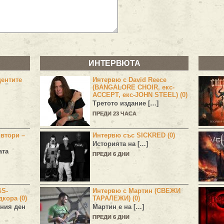
ИНТЕРВЮТА
центите
Интервю с David Reece
(BANGALORE CHOIR, екс-
ACCEPT, екс-JOHN STEEL) (0)
Третото издание […]
ПРЕДИ 23 ЧАСА
 втори –
Интервю със SICKRED (0)
Историята на […]
ата
ПРЕДИ 6 ДНИ
GS-
Интервю с Мартин (СВЕЖИ
дкора (0)
ТАРАЛЕЖИ) (0)
ния ден
Мартин е на […]
ПРЕДИ 6 ДНИ