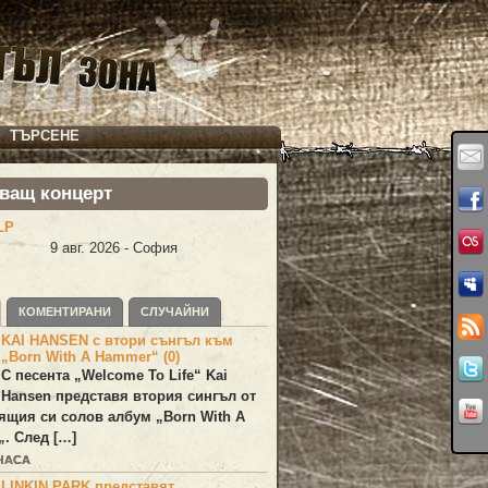
ТЪРСЕНЕ
ващ концерт
LP
9 авг. 2026 - София
КОМЕНТИРАНИ
СЛУЧАЙНИ
KAI HANSEN с втори сънгъл към
„Born With A Hammer“ (0)
С песента „
Welcome To Life
“
Kai
Hansen
представя втория сингъл от
ящия си солов албум „
Born With A
„. След […]
 ЧАСА
LINKIN PARK представят