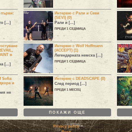
н първи:
Интервю с Рали и Севи
(SEVI) (0)
то […]
Рали и […]
ПРЕДИ 1 СЕДМИЦА
остуване
Интервю с Wolf Hoffmann
EVAIL,
(ACCEPT) (1)
AINT в
Легендарната немска […]
ПРЕДИ 1 СЕДМИЦА
а […]
 Sofia
Интервю с DEADSCAPE (0)
дкора и
След период […]
ПРЕДИ 1 МЕСЕЦ
фия не
ПОКАЖИ ОЩЕ
Privacy policy
Вход