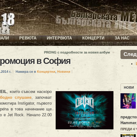
ИАЛИ
РЕВЮТА
ИНТЕРВЮТА
КОНЦЕРТИ
ЗА НАС
»
PRONG с подробности за новия албум
След
 промоция в София
.2014 г.
Намира се в
Концертни
,
Новини
НОВИ
EIL
, които съвсем наскоро
бодно слушане
, започват
омотира Instigator, първото
репа в това начинание ще
то е Jet Rock. Начало 22.00
предсто
Hammer
ПРЕДИ 4