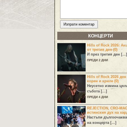
КОНЦЕРТИ
Hills of Rock 2026: Ак
от третия ден (0)
И през третия ден […]
ПРЕДИ 2 ДНИ
Hills of Rock 2026 ден
корен и криле (0)
Неусетно измина цял
събота […]
ПРЕДИ 4 ДНИ
REJECTION, CRO-MA
истинския дух на хар
Настъпи дългоочаква
на концерта […]