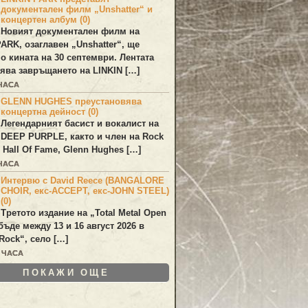
документален филм „Unshatter“ и
концертен албум (0)
Новият документален филм на
PARK
, озаглавен
„Unshatter“
, ще
по кината на 30 септември. Лентата
ява завръщането на
LINKIN
[…]
 ЧАСА
GLENN HUGHES преустановява
концертна дейност (0)
Легендарният басист и вокалист на
DEEP PURPLE
, както и член на Rock
 Hall Of Fame,
Glenn Hughes
[…]
 ЧАСА
Интервю с David Reece (BANGALORE
CHOIR, екс-ACCEPT, екс-JOHN STEEL)
(0)
Третото издание на „Total Metal Open
бъде между 13 и 16 август 2026 в
Rock“, село […]
3 ЧАСА
ПОКАЖИ ОЩЕ