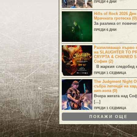
ПРЕДИ 4 ДНИ
Hills of Rock 2026 Де
Мрачната гротеска (0)
За разлика от повече
ПРЕДИ 6 ДНИ
Разпиляващо първо г
на SLAUGHTER TO PR
CRYPTA & CHAINED S
София (2)
В жаркия следобед н
ПРЕДИ 1 СЕДМИЦА
The Judgment Night Of
събра легенди на хар
хип-хопа (0)
Вчера жегата над Со
[…]
ПРЕДИ 1 СЕДМИЦА
ПОКАЖИ ОЩЕ