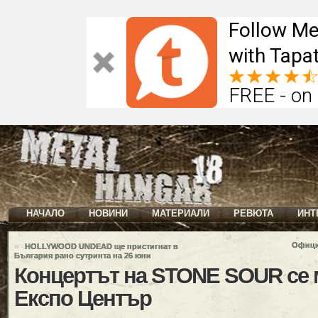
Follow Me
with Tapat
FREE - on
НАЧАЛО
НОВИНИ
МАТЕРИАЛИ
РЕВЮТА
ИНТ
«
Офици
HOLLYWOOD UNDEAD ще пристигнат в
България рано сутринта на 26 юни
Концертът на STONE SOUR се 
Експо Център