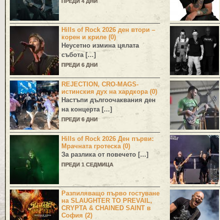
ПРЕДИ 4 ДНИ
Hills of Rock 2026 ден втори –
корен и криле (0)
Неусетно измина цялата
събота […]
ПРЕДИ 6 ДНИ
REJECTION, CRO-MAGS-
истинския дух на хардкора (0)
Настъпи дългоочаквания ден
на концерта […]
ПРЕДИ 6 ДНИ
Hills of Rock 2026 Ден първи:
Мрачната гротеска (0)
За разлика от повечето […]
ПРЕДИ 1 СЕДМИЦА
Разпиляващо първо гостуване
на SLAUGHTER TO PREVAIL,
CRYPTA & CHAINED SAINT в
София (2)