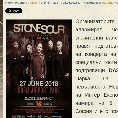
Публикувано от
gillan
в 14:57 часа на 25.06.2018 г.
Намира се в
Акцент
,
Ко
Организато
алармират, ч
значителни вал
правят подготов
на концерта н
специални гост
подгряващи
DA
Парка на 
невъзможна. Нов
на Интер Експо
намира на 5 
София и е с пря