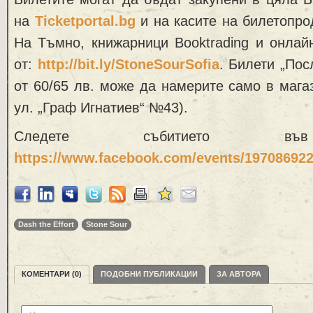
на
Ticketportal.bg
и на касите на билетопр
На Тъмно, книжарници Booktrading и онлай
от:
http://bit.ly/StoneSourSofia
. Билети „Пос
от 60/65 лв. може да намерите само в мага
ул. „Граф Игнатиев“ №43).
Следете събитието във
https://www.facebook.com/events/19708692
Dash the Effort
Stone Sour
КОМЕНТАРИ (0)
ПОДОБНИ ПУБЛИКАЦИИ
ЗА АВТОРА