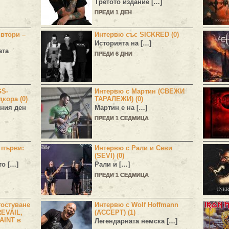
Третото издание […]
ПРЕДИ 1 ДЕН
 втори –
Интервю със SICKRED (0)
Историята на […]
ата
ПРЕДИ 6 ДНИ
GS-
Интервю с Мартин (СВЕЖИ
дкора (0)
ТАРАЛЕЖИ) (0)
ния ден
Мартин е на […]
ПРЕДИ 1 СЕДМИЦА
н първи:
Интервю с Рали и Севи
(SEVI) (0)
то […]
Рали и […]
ПРЕДИ 1 СЕДМИЦА
остуване
Интервю с Wolf Hoffmann
EVAIL,
(ACCEPT) (1)
AINT в
Легендарната немска […]