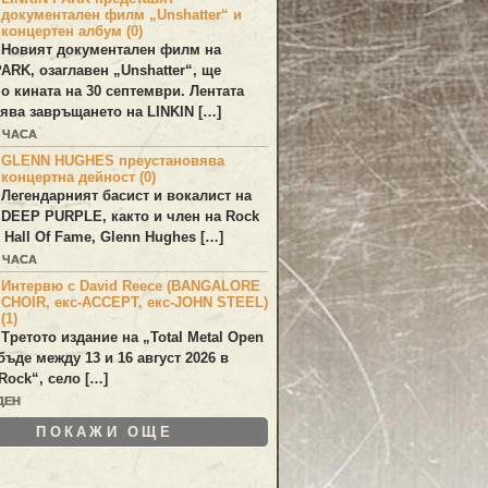
документален филм „Unshatter“ и
концертен албум (0)
Новият документален филм на
PARK
, озаглавен
„Unshatter“
, ще
по кината на 30 септември. Лентата
ява завръщането на
LINKIN
[…]
2 ЧАСА
GLENN HUGHES преустановява
концертна дейност (0)
Легендарният басист и вокалист на
DEEP PURPLE
, както и член на Rock
 Hall Of Fame,
Glenn Hughes
[…]
3 ЧАСА
Интервю с David Reece (BANGALORE
CHOIR, екс-ACCEPT, екс-JOHN STEEL)
(1)
Третото издание на „Total Metal Open
бъде между 13 и 16 август 2026 в
Rock“, село […]
ДЕН
ПОКАЖИ ОЩЕ