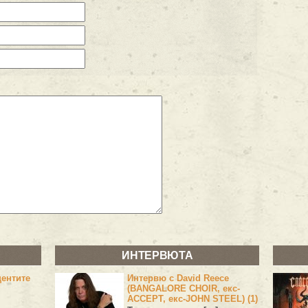
ИНТЕРВЮТА
центите
Интервю с David Reece
(BANGALORE CHOIR, екс-
ACCEPT, екс-JOHN STEEL) (1)