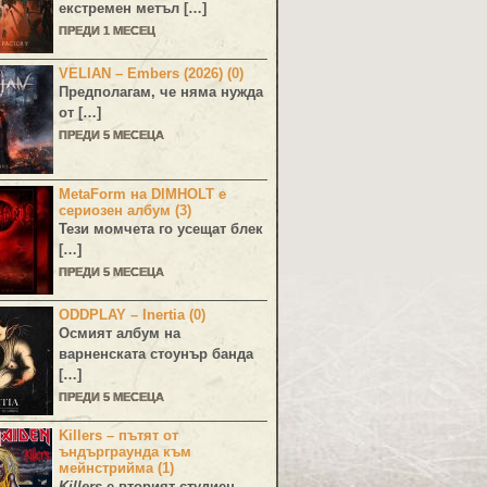
екстремен метъл […]
ПРЕДИ 1 МЕСЕЦ
VELIAN – Embers (2026) (0)
Предполагам, че няма нужда
от […]
ПРЕДИ 5 МЕСЕЦА
MetaForm на DIMHOLT е
сериозен албум (3)
Тези момчета го усещат блек
[…]
ПРЕДИ 5 МЕСЕЦА
ODDPLAY – Inertia (0)
Осмият албум на
варненската стоунър банда
[…]
ПРЕДИ 5 МЕСЕЦА
Killers – пътят от
ъндърграунда към
мейнстрийма (1)
Killers
е вторият студиен