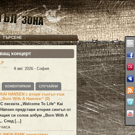
ТЪРСЕНЕ
ващ концерт
LP
9 авг. 2026 - София
КОМЕНТИРАНИ
СЛУЧАЙНИ
KAI HANSEN с втори сънгъл към
„Born With A Hammer“ (0)
С песента „
Welcome To Life
“
Kai
Hansen
представя втория сингъл от
ящия си солов албум „
Born With A
„. След […]
2 ЧАСА
LINKIN PARK представят