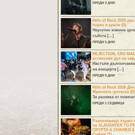
ПРЕДИ 3 ДНИ
Hills of Rock 2026 ден
корен и криле (0)
Неусетно измина цял
събота […]
ПРЕДИ 5 ДНИ
REJECTION, CRO-MA
истинския дух на хар
Настъпи дългоочаква
на концерта […]
ПРЕДИ 5 ДНИ
Hills of Rock 2026 Де
Мрачната гротеска (0)
За разлика от повече
ПРЕДИ 1 СЕДМИЦА
Разпиляващо първо г
на SLAUGHTER TO PR
CRYPTA & CHAINED S
София (2)