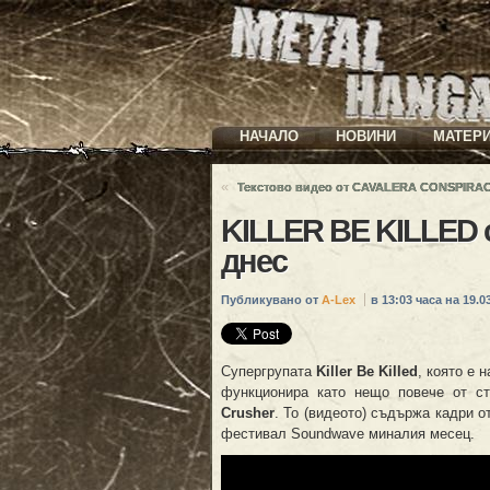
НАЧАЛО
НОВИНИ
МАТЕР
«
Текстово видео от CAVALERA CONSPIRA
KILLER BE KILLED 
днес
Публикувано от
A-Lex
в 13:03 часа на 19.03
Супергрупата
Killer Be Killed
, която е 
функционира като нещо повече от ст
Crusher
. То (видеото) съдържа кадри 
фестивал Soundwave миналия месец.