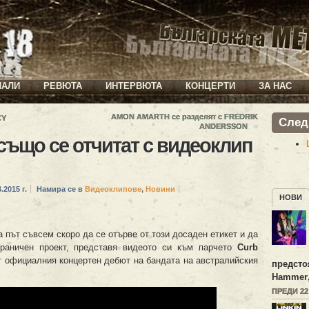
ИАЛИ
РЕВЮТА
ИНТЕРВЮТА
КОНЦЕРТИ
ЗА НАС
AMON AMARTH се разделят с FREDRIK
CY
След
»
ANDERSSON
също се отчитат с видеоклип
.2015 г.
Намира се в
Видеоклипове
,
Новини
НОВИ
на път съвсем скоро да се отърве от този досаден етикет и да
раничен проект, представя видеото си към парчето
Curb
от официалния концертен дебют на бандата на австралийския
предсто
Hammer
ПРЕДИ 2