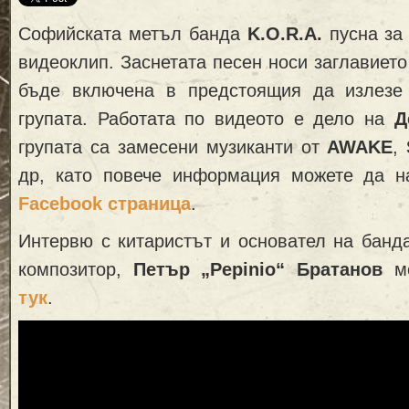
Софийската метъл банда
K.O.R.A.
пусна за
видеоклип. Заснетата песен носи заглавиет
бъде включена в предстоящия да излезе
групата. Работата по видеото е дело на
Д
групата са замесени музиканти от
AWAKE
,
др, като повече информация можете да н
Facebook страница
.
Интервю с китаристът и основател на банда
композитор,
Петър „Pepinio“ Братанов
мо
тук
.