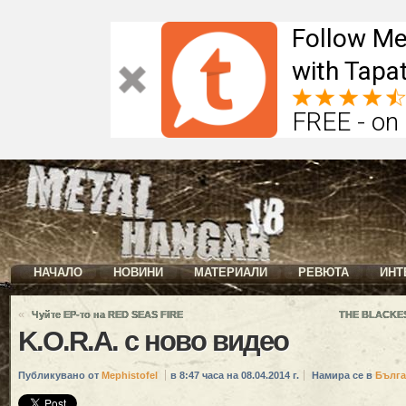
Follow Me
with Tapat
FREE - on
НАЧАЛО
НОВИНИ
МАТЕРИАЛИ
РЕВЮТА
ИНТ
«
Чуйте EP-то на RED SEAS FIRE
THE BLACKES
K.O.R.A. с ново видео
Публикувано от
Mephistofel
в 8:47 часа на 08.04.2014 г.
Намира се в
Бълга