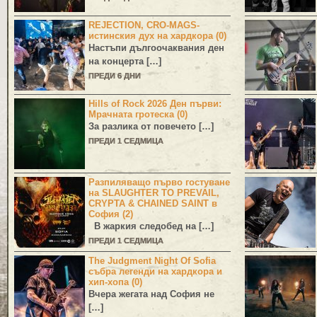
REJECTION, CRO-MAGS-
истинския дух на хардкора (0)
Настъпи дългоочаквания ден
на концерта […]
ПРЕДИ 6 ДНИ
Hills of Rock 2026 Ден първи:
Мрачната гротеска (0)
За разлика от повечето […]
ПРЕДИ 1 СЕДМИЦА
Разпиляващо първо гостуване
на SLAUGHTER TO PREVAIL,
CRYPTA & CHAINED SAINT в
София (2)
В жаркия следобед на […]
ПРЕДИ 1 СЕДМИЦА
The Judgment Night Of Sofia
събра легенди на хардкора и
хип-хопа (0)
Вчера жегата над София не
[…]