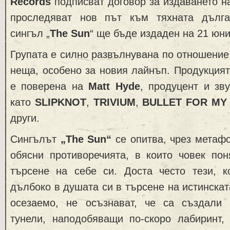
Records
подписват договор за издаването на
проследяват нов път към тяхната дълга
сингъл „
The
Sun
“ ще бъде издаден на 21 юни
Групата е силно развълнувана по отношение 
неща, особено за новия лайнъп. Продукцият
е поверена на
Matt Hyde
, продуцент и зв
като
SLIPKNOT
,
TRIVIUM
,
BULLET FOR MY
други.
Сингълът
„The Sun“
се опитва, чрез метаф
обясни противоречията, в които човек пон
търсене на себе си. Доста често тези, к
дълбоко в душата си в търсене на истинска
осезаемо, не осъзнават, че са създали
тунели, наподобяващи по-скоро лабиринт, 