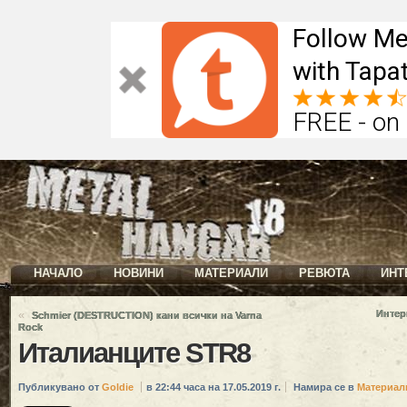
Follow Me
with Tapat
FREE - on
НАЧАЛО
НОВИНИ
МАТЕРИАЛИ
РЕВЮТА
ИНТ
«
Интер
Schmier (DESTRUCTION) кани всички на Varna
Rock
Италианците STR8
Публикувано от
Goldie
в 22:44 часа на 17.05.2019 г.
Намира се в
Материал