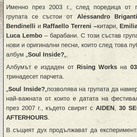
Именно през 2003 г., след поредица от 
групата се състои от
Alessandro Brigan
Bendinelli
и
Raffaello Terreni –
китари,
Emili
Luca Lembo
– барабани. С този състав груп
нови и оригинални песни, които след това п
албум „
So
u
l Inside?
„.
Албумът е издаден от
Rising Works
на
03
тринадесет парчета.
„
So
u
l Inside?
„позволява на групата да наме
най-важната от които е датата на фестив
през 2007 г., където свирят с
AIDEN
,
30 S
AFTERHOURS
.
В същият дух продължават да експерименти