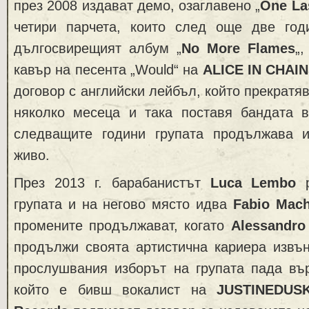
през 2008 издават демо, озаглавено „
One La
четири парчета, които след още две го
дългосвирещият албум „
No More Flames
„
кавър на песента „Would“ на
ALICE IN CHAI
договор с английски лейбъл, който прекратя
няколко месеца и така поставя бандата в
следващите години групата продължава 
живо.
През 2013 г. барабанистът
Luca Lembo
р
групата и на негово място идва
Fabio Mach
промените продължават, когато
Alessandro
продължи своята артистична кариера изв
прослушвания изборът на групата пада в
който е бивш вокалист на
JUSTINEDUS