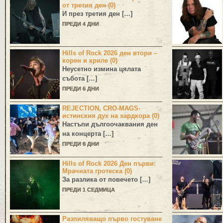
от третия ден (0)
И през третия ден […]
ПРЕДИ 4 ДНИ
Hills of Rock 2026 ден втори –
корен и криле (0)
Неусетно измина цялата
събота […]
ПРЕДИ 6 ДНИ
REJECTION, CRO-MAGS-
истинския дух на хардкора (0)
Настъпи дългоочаквания ден
на концерта […]
ПРЕДИ 6 ДНИ
Hills of Rock 2026 Ден първи:
Мрачната гротеска (0)
За разлика от повечето […]
ПРЕДИ 1 СЕДМИЦА
Разпиляващо първо гостуване