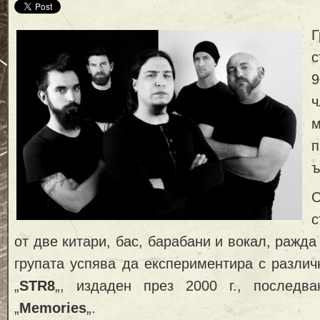
с
ч
п
ъ
О
с
от две китари, бас, барабани и вокал, ражда
групата успява да експериментира с различ
„
STR8
„, издаден през 2000 г., последв
„
Memories
„.