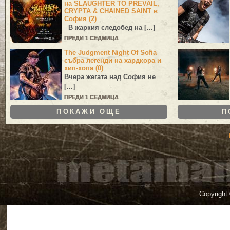
на SLAUGHTER TO PREVAIL,
CRYPTA & CHAINED SAINT в
София (2)
В жаркия следобед на […]
ПРЕДИ 1 СЕДМИЦА
The Judgment Night Of Sofia
събра легенди на хардкора и
хип-хопа (0)
Вчера жегата над София не
[…]
ПРЕДИ 1 СЕДМИЦА
ПОКАЖИ ОЩЕ
П
Copyright