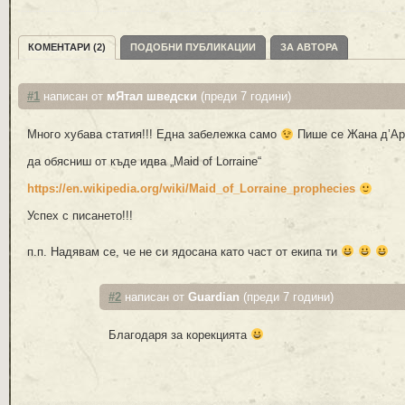
КОМЕНТАРИ (2)
ПОДОБНИ ПУБЛИКАЦИИ
ЗА АВТОРА
#1
написан от
мЯтал шведски
(преди 7 години)
Много хубава статия!!! Една забележка само
Пише се Жана д’Арк
да обясниш от къде идва „Maid of Lorraine“
https://en.wikipedia.org/wiki/Maid_of_Lorraine_prophecies
Успех с писането!!!
п.п. Надявам се, че не си ядосана като част от екипа ти
#2
написан от
Guardian
(преди 7 години)
Благодаря за корекцията