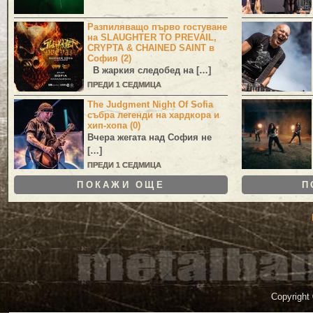
Разпиляващо първо гостуване
на SLAUGHTER TO PREVAIL,
CRYPTA & CHAINED SAINT в
София (2)
В жаркия следобед на […]
ПРЕДИ 1 СЕДМИЦА
The Judgment Night Of Sofia
събра легенди на хардкора и
хип-хопа (0)
Вчера жегата над София не
[…]
ПРЕДИ 1 СЕДМИЦА
ПОКАЖИ ОЩЕ
П
Copyright