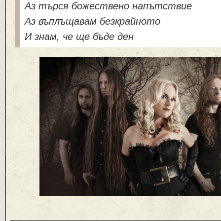
Аз търся божествено напътствие
Аз въплъщавам безкрайното
И знам, че ще бъде ден