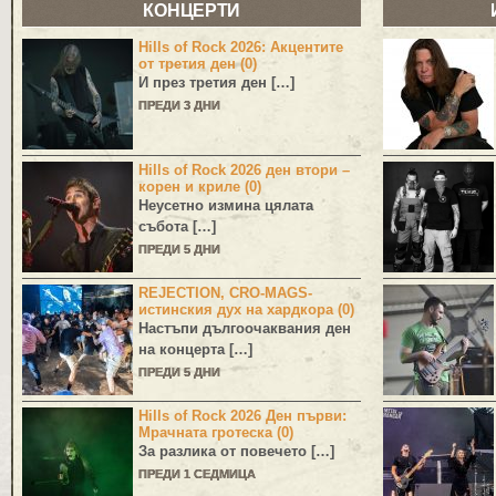
КОНЦЕРТИ
Hills of Rock 2026: Акцентите
от третия ден (0)
И през третия ден […]
ПРЕДИ 3 ДНИ
Hills of Rock 2026 ден втори –
корен и криле (0)
Неусетно измина цялата
събота […]
ПРЕДИ 5 ДНИ
REJECTION, CRO-MAGS-
истинския дух на хардкора (0)
Настъпи дългоочаквания ден
на концерта […]
ПРЕДИ 5 ДНИ
Hills of Rock 2026 Ден първи:
Мрачната гротеска (0)
За разлика от повечето […]
ПРЕДИ 1 СЕДМИЦА