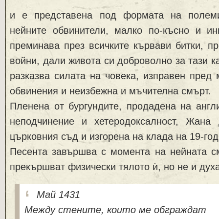
и е представена под формата на поле
нейните обвинители, малко по-късно и ин
преминава през всичките кървави битки, п
войни, дали живота си доброволно за тази к
разказва силата на човека, изправен пред
обвинения и неизбежна и мъчителна смърт.
Пленена от бургундите, продадена на англ
неподчинение и хетеродоксалност, Жана
църковния съд и изгорена на клада на 19-го
Песента завършва с момента на нейната см
прекършват физически тялото ѝ, но не и духа
Май 1431
Между стените, които ме обграждат