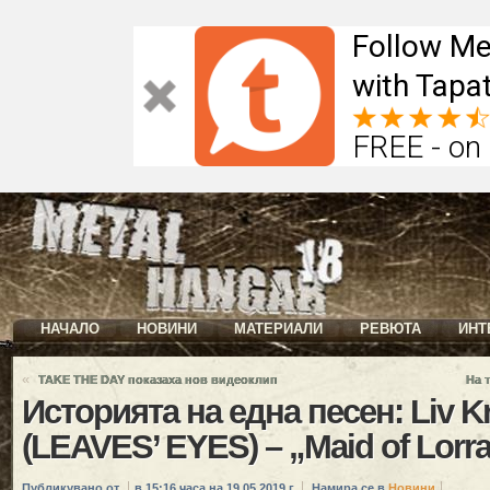
Follow Me
with Tapat
FREE - on
НАЧАЛО
НОВИНИ
МАТЕРИАЛИ
РЕВЮТА
ИНТ
«
TAKE THE DAY показаха нов видеоклип
На 
Историята на една песен: Liv Kr
(LEAVES’ EYES) – „Maid of Lorra
Публикувано от
в 15:16 часа на 19.05.2019 г.
Намира се в
Новини