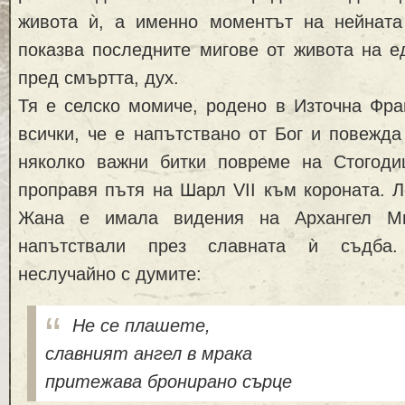
живота ѝ, а именно моментът на нейната
показва последните мигове от живота на е
пред смъртта, дух.
Тя е селско момиче, родено в Източна Фра
всички, че е напътствано от Бог и повежд
няколко важни битки повреме на Стогоди
проправя пътя на Шарл VII към короната. Л
Жана е имала видения на Архангел Ми
напътствали през славната ѝ съдба.
неслучайно с думите:
Не се плашете,
славният ангел в мрака
притежава бронирано сърце