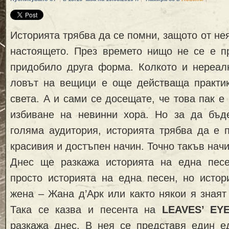
Историята трябва да се помни, защото от не
настоящето. През времето нищо не се е п
придобило друга форма. Колкото и нереалн
ловът на вещици е още действаща практик
света. А и сами се досещате, че това пак е
избиване на невинни хора. Но за да бъд
голяма аудитория, историята трябва да е 
красивия и достъпен начин. Точно такъв начи
Днес ще разкажа историята на една песе
просто историята на една песен, но истор
жена – Жана д’Арк или както някои я знаят
Така се казва и песента на
LEAVES’ EY
разкажа днес. В нея се представя един е