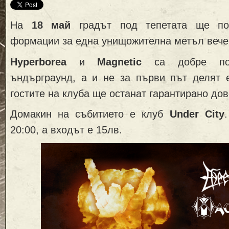
На
18 май
градът под тепетата ще по
формации за една унищожителна метъл вече
Hyperborea
и
Magnetic
са добре поз
ъндърграунд, а и не за първи път делят е
гостите на клуба ще останат гарантирано до
Домакин на събитието е клуб
Under City
20:00, а входът е 15лв.