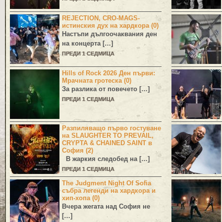
REJECTION, CRO-MAGS-
истинския дух на хардкора (0)
Настъпи дългоочаквания ден
на концерта […]
ПРЕДИ 1 СЕДМИЦА
Hills of Rock 2026 Ден първи:
Мрачната гротеска (0)
За разлика от повечето […]
ПРЕДИ 1 СЕДМИЦА
Разпиляващо първо гостуване
на SLAUGHTER TO PREVAIL,
CRYPTA & CHAINED SAINT в
София (2)
В жаркия следобед на […]
ПРЕДИ 1 СЕДМИЦА
The Judgment Night Of Sofia
събра легенди на хардкора и
хип-хопа (0)
Вчера жегата над София не
[…]