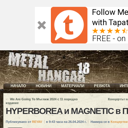
Follow Me
with Tapat
FREE - on
НАЧАЛО
НОВИНИ
МАТЕРИАЛИ
РЕВЮТА
ИНТ
«
We Are Going To Мъглиж 2024 с 11 поредно
Концертът н
издание
HYPERBOREA и MAGNETIC в 
Публикувано от
REYAV
в 9:43 часа на 26.04.2024 г.
Намира се в
Концертни