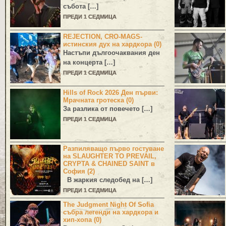
събота […]
ПРЕДИ 1 СЕДМИЦА
REJECTION, CRO-MAGS-
истинския дух на хардкора (0)
Настъпи дългоочаквания ден
на концерта […]
ПРЕДИ 1 СЕДМИЦА
Hills of Rock 2026 Ден първи:
Мрачната гротеска (0)
За разлика от повечето […]
ПРЕДИ 1 СЕДМИЦА
Разпиляващо първо гостуване
на SLAUGHTER TO PREVAIL,
CRYPTA & CHAINED SAINT в
София (2)
В жаркия следобед на […]
ПРЕДИ 1 СЕДМИЦА
The Judgment Night Of Sofia
събра легенди на хардкора и
хип-хопа (0)