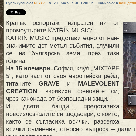
Публикувано от
REYAV
в 12:16 часа на 20.11.2015 г.
Намира се в
Концертн
Кратък репортаж, изпратен ни от
промоутърите KATRIN MUSIC:
KATRIN MUSIC представи едно от най-
значимите дет метъл събития, случили
се на българска земя, през тази
година.
На
15 ноември
, София, клуб „MIXTAPE
5“, като част от своя европейски рейд,
титаните
GRAVE
и
MALEVOLENT
CREATION
, взривиха феновете си,
чрез канонада от безпощадни жици.
И двете банди, представиха
новоизлезналите си шедьоври, с които,
както се съгласиха всички, разсеяха
всички съмнения, относно въпроса – дали 