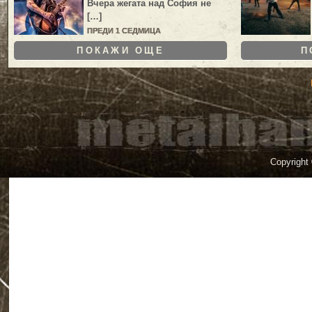
Вчера жегата над София не
[…]
ПРЕДИ 1 СЕДМИЦА
ПОКАЖИ ОЩЕ
П
Copyright