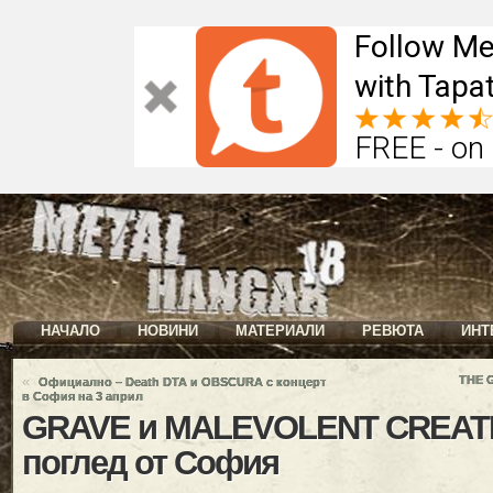
Follow Me
with Tapat
FREE - on
НАЧАЛО
НОВИНИ
МАТЕРИАЛИ
РЕВЮТА
ИНТ
«
THE G
Официално – Death DTA и OBSCURA с концерт
в София на 3 април
GRAVE и MALEVOLENT CREATI
поглед от София