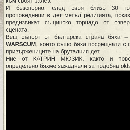
към своят залез.
И безспорно, след своя близо 30 го
проповедници в дет метъл религията, показ
предизвикат същинско торнадо от озве
сцената.
Вещ съпорт от българска страна бяха –
WARSCUM
, които също бяха посрещнати с 
привържениците на бруталния дет.
Ние от КАТРИН МЮЗИК, както и повеч
определено бяхме зажаднели за подобна olds