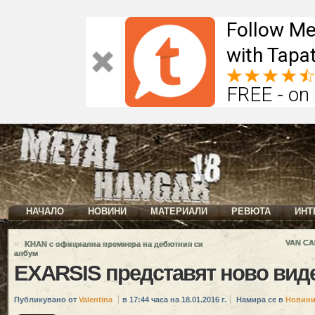
Follow Me
with Tapat
FREE - on
НАЧАЛО
НОВИНИ
МАТЕРИАЛИ
РЕВЮТА
ИНТ
«
VAN CA
KHAN с официална премиера на дебютния си
албум
EXARSIS представят ново вид
Публикувано от
Valentina
в 17:44 часа на 18.01.2016 г.
Намира се в
Новин