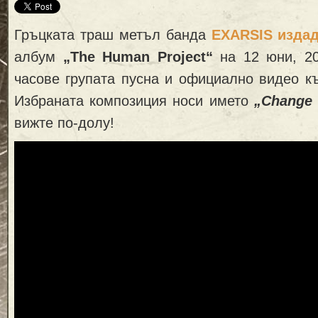
Гръцката траш метъл банда
EXARSIS
изда
албум
„The Human Project“
на 12 юни, 20
часове групата пусна и официално видео к
Избраната композиция носи името
„Change 
вижте по-долу!