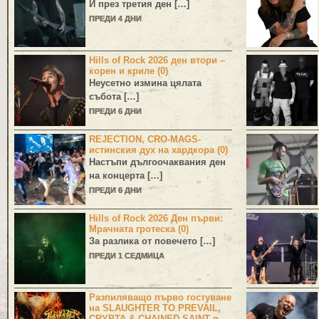
И през третия ден […]
ПРЕДИ 4 ДНИ
Hills of Rock 2026 ден втори –
корен и криле (0)
Неусетно измина цялата
събота […]
ПРЕДИ 6 ДНИ
REJECTION, CRO-MAGS-
истинския дух на хардкора (0)
Настъпи дългоочаквания ден
на концерта […]
ПРЕДИ 6 ДНИ
Hills of Rock 2026 Ден първи:
Мрачната гротеска (0)
За разлика от повечето […]
ПРЕДИ 1 СЕДМИЦА
Разпиляващо първо гостуване
на SLAUGHTER TO PREVAIL,
CRYPTA & CHAINED SAINT в