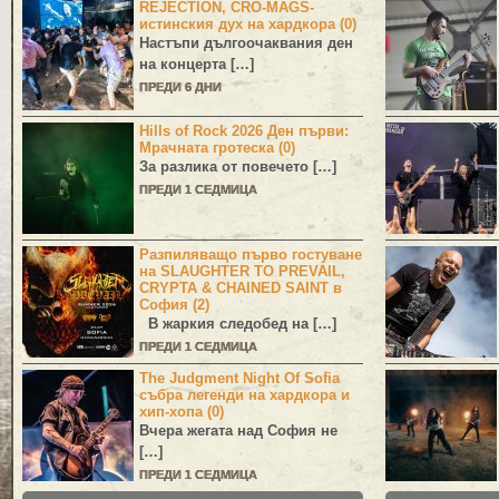
REJECTION, CRO-MAGS-
истинския дух на хардкора (0)
Настъпи дългоочаквания ден
на концерта […]
ПРЕДИ 6 ДНИ
Hills of Rock 2026 Ден първи:
Мрачната гротеска (0)
За разлика от повечето […]
ПРЕДИ 1 СЕДМИЦА
Разпиляващо първо гостуване
на SLAUGHTER TO PREVAIL,
CRYPTA & CHAINED SAINT в
София (2)
В жаркия следобед на […]
ПРЕДИ 1 СЕДМИЦА
The Judgment Night Of Sofia
събра легенди на хардкора и
хип-хопа (0)
Вчера жегата над София не
[…]
ПРЕДИ 1 СЕДМИЦА