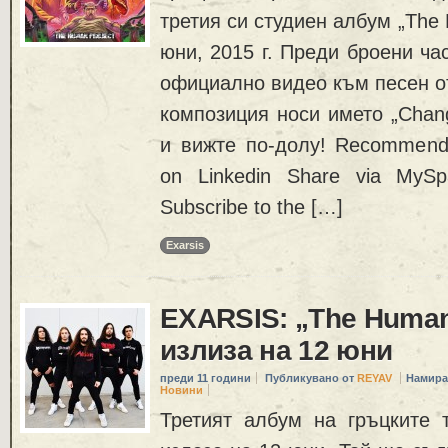
третия си студиен албум „The 
юни, 2015 г. Преди броени ча
официално видео към песен о
композиция носи името „Chang
и вижте по-долу! Recommend
on Linkedin Share via MySp
Subscribe to the […]
Exarsis
EXARSIS: „The Human
излиза на 12 юни
преди 11 години
Публикувано от
REYAV
Намира
Новини
Третият албум на гръцките 