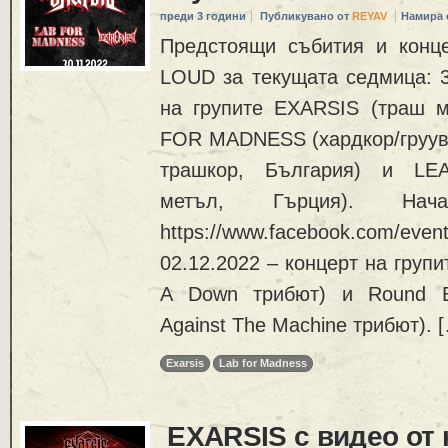
преди 3 години
Публикувано от
REYAV
Намира 
Предстоящи събития и конц
LOUD за текущата седмица: 3
на групите EXARSIS (траш м
FOR MADNESS (хардкор/груув/
трашкор, България) и LE
метъл, Гърция). Нач
https://www.facebook.com/eve
02.12.2022 – концерт на груп
A Down трибют) и Round Ea
Against The Machine трибют). 
Exarsis
Lab for Madness
EXARSIS с видео от 