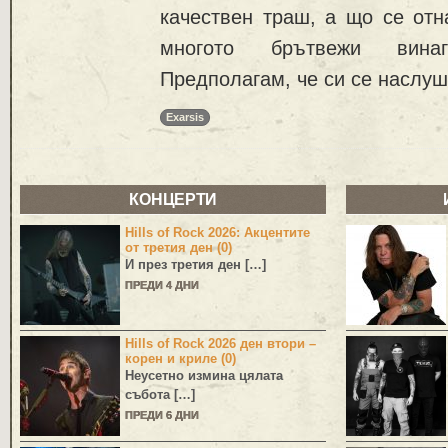
качествен траш, а що се отн
многото брътвежи вина
Предполагам, че си се наслуш
Exarsis
КОНЦЕРТИ
Hills of Rock 2026: Акцентите
от третия ден (0)
И през третия ден […]
ПРЕДИ 4 ДНИ
Hills of Rock 2026 ден втори –
корен и криле (0)
Неусетно измина цялата
събота […]
ПРЕДИ 6 ДНИ