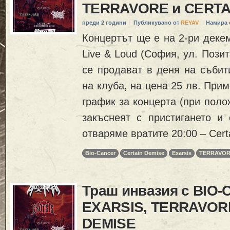
TERRAVORE и CERTA
преди 2 години
Публикувано от
REYAV
Намира 
Концертът ще е на 2-ри декем
Live & Loud (София, ул. Пози
се продават в деня на събит
на клуба, на цена 25 лв. При
график за концерта (при поло
закъснеят с пристигането и 
отваряме вратите 20:00 – Cert
Bio-Cancer
Certain Demise
Exarsis
TERRAVO
Траш инвазия с BIO
EXARSIS, TERRAVOR
DEMISE