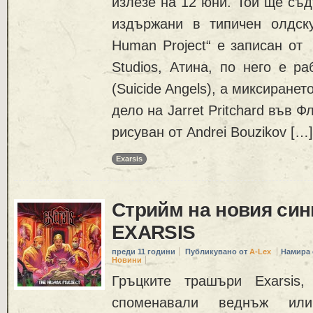
излезе на 12 юни. Той ще съд
издържани в типичен олдск
Human Project“ е записан от 
Studios, Атина, по него е раб
(Suicide Angels), а миксиранет
дело на Jarret Pritchard във 
рисуван от Andrei Bouzikov […]
Exarsis
Стрийм на новия син
EXARSIS
преди 11 години
Публикувано от
A-Lex
Намира 
Новини
Гръцките трашъри Exarsis
споменавали веднъж ил