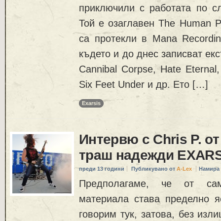
приключили с работата по с
Той е озаглавен The Human Pr
са протекли в Mana Recordin
където и до днес записват ек
Cannibal Corpse, Hate Eternal,
Six Feet Under и др. Ето […]
Exarsis
Интервю с Chris P. о
траш надежди EXARS
преди 13 години
Публикувано от
A-Lex
Намира 
Предполагаме, че от са
материала става пределно я
говорим тук, затова, без изл