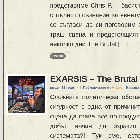
представяме Chris P. – басист
с пълното съзнание за евент
се съгласи да си поговорим з
траш сцена и предстоящият
няколко дни The Brutal […]
Exarsis
EXARSIS – The Brutal 
преди 13 години
Публикувано от
A-Lex
Намира 
Сложната политическа обста
сигурност е една от причини
сцена да става все по-продук
добър начин да изразиш
системата?! Тук сме, ест