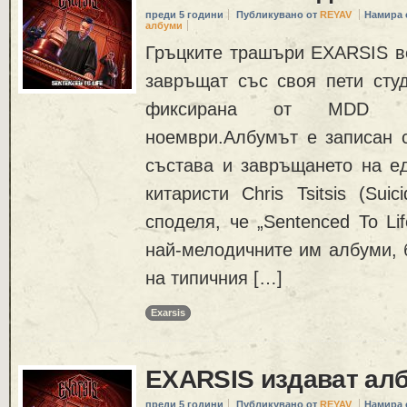
преди 5 години
Публикувано от
REYAV
Намира 
албуми
Гръцките трашъри EXARSIS ве
завръщат със своя пети студ
фиксирана от MDD R
ноември.Албумът е записан 
състава и завръщането на ед
китаристи Chris Tsitsis (Suic
споделя, че „Sentenced To Li
най-мелодичните им албуми, 
на типичния […]
Exarsis
EXARSIS издават ал
преди 5 години
Публикувано от
REYAV
Намира 