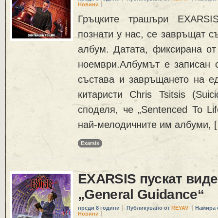
Новини
Гръцките трашъри EXARSIS
познати у нас, се завръщат с
албум. Датата, фиксирана от
ноември.Албумът е записан 
състава и завръщането на ед
китаристи Chris Tsitsis (Suic
споделя, че „Sentenced To Li
най-мелодичните им албуми, 
Exarsis
EXARSIS пускат вид
„General Guidance“
преди 8 години
Публикувано от
REYAV
Намира 
Новини