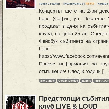
преди 2 години
Публикувано от
REYAV
Намира 
Концертът ще е на 2-ри деке
Loud (София, ул. Позитано
продават в деня на събитиет
клуба, на цена 25 лв. Следет
Фейсбук събитието на страни
Loud:
https://www.facebook.com/eve
Повече информация за гру
отмъщение! След 8 години […
Bio-Cancer
Certain Demise
Exarsis
TERRAVO
Предстоящи събития 
клуб LIVE & LOUD