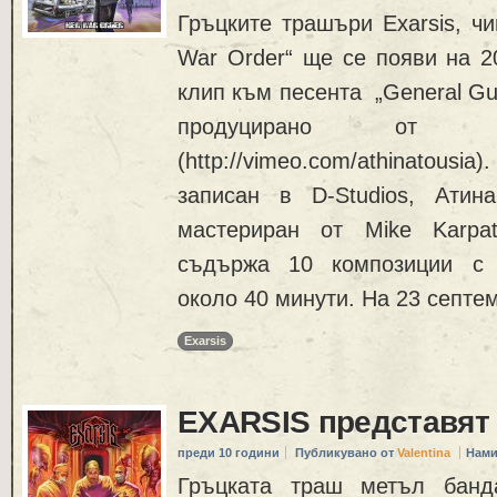
Гръцките трашъри Exarsis, ч
War Order“ ще се появи на 2
клип към песента „General Gu
продуцирано от A
(http://vimeo.com/athinatousia
записан в D-Studios, Ати
мастериран от Mike Karpa
съдържа 10 композиции с 
около 40 минути. На 23 септе
Exarsis
EXARSIS представят
преди 10 години
Публикувано от
Valentina
Нами
Гръцката траш метъл банд