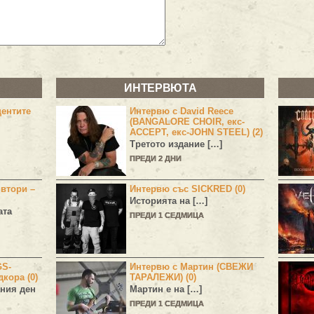
ИНТЕРВЮТА
центите
Интервю с David Reece
(BANGALORE CHOIR, екс-
ACCEPT, екс-JOHN STEEL) (2)
Третото издание […]
ПРЕДИ 2 ДНИ
 втори –
Интервю със SICKRED (0)
Историята на […]
ата
ПРЕДИ 1 СЕДМИЦА
GS-
Интервю с Мартин (СВЕЖИ
дкора (0)
ТАРАЛЕЖИ) (0)
ния ден
Мартин е на […]
ПРЕДИ 1 СЕДМИЦА