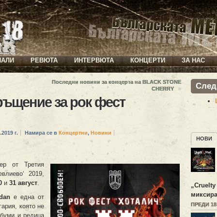
ИАЛИ
РЕВЮТА
ИНТЕРВЮТА
КОНЦЕРТИ
ЗА НАС
Последни новини за концерта на BLACK STONE
След
»
CHERRY
ъщение за рок фест
.2019 г.
Намира се в
Концертни
,
Новини
НОВИ
ер от Третия
евлиево‘ 2019,
0
и
31 август
.
„
Cruelty
миксира
dan
е една от
ПРЕДИ 1
гария, която не
лбуми и редица