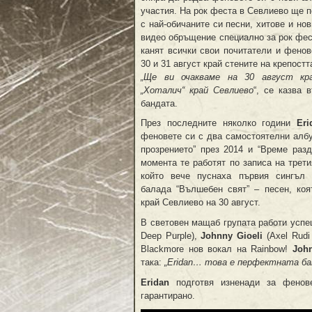
участия. На рок феста в Севлиево ще п
с най-обичаните си песни, хитове и но
видео обръщение специално за рок фес
канят всички свои почитатели и фенов
30 и 31 август край стените на крепостт
„Ще ви очакваме на 30 август кр
„Хоталич“ край Севлиево
“, се казва 
бандата.
През последните няколко години
Eri
феновете си с два самостоятелни алб
прозрението” през 2014 и “Време разд
момента те работят по записа на трети
който вече пуснаха първия сингъл 
балада “Вълшебен свят” – песен, коя
край Севлиево на 30 август.
В световен мащаб групата работи успе
Deep Purple),
Johnny Gioeli
(Axel Rudi 
Blackmore нов вокал на Rainbow!
John
така:
„Eridan… това е перфектната бан
Eridan
подготвя изненади за фенов
гарантирано.