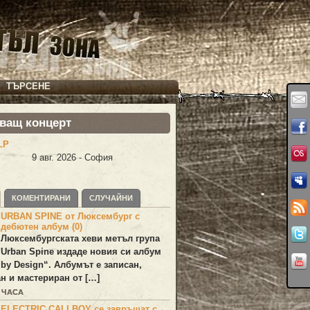
ТЪРСЕНЕ
ващ концерт
LP
9 авг. 2026 - София
КОМЕНТИРАНИ
СЛУЧАЙНИ
URBAN SPINE от Люксембург с
дебютен албум (0)
Люксембургската хеви метъл група
Urban Spine
издаде новия си албум
 by Design
“. Албумът е записан,
н и мастериран от […]
8 ЧАСА
ELECTRIC CALLBOY се завръщат с