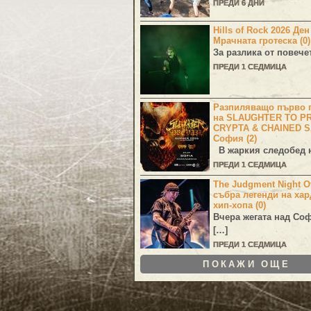
ПРЕДИ 6 ДНИ
Hills of Rock 2026 Де
Мрачната гротеска (0)
За разлика от повече
ПРЕДИ 1 СЕДМИЦА
Разпиляващо първо г
на SLAUGHTER TO PR
CRYPTA & CHAINED S
София (2)
В жаркия следобед н
ПРЕДИ 1 СЕДМИЦА
The Judgment Night Of
събра легенди на хар
хип-хопа (0)
Вчера жегата над Со
[…]
ПРЕДИ 1 СЕДМИЦА
ПОКАЖИ ОЩЕ