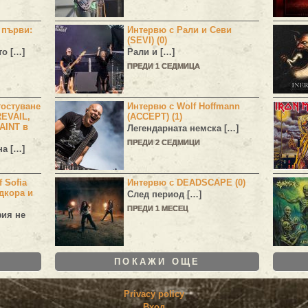
н първи:
Интервю с Рали и Севи
(SEVI) (0)
то […]
Рали и […]
ПРЕДИ 1 СЕДМИЦА
остуване
Интервю с Wolf Hoffmann
EVAIL,
(ACCEPT) (1)
AINT в
Легендарната немска […]
ПРЕДИ 2 СЕДМИЦИ
а […]
 Sofia
Интервю с DEADSCAPE (0)
дкора и
След период […]
ПРЕДИ 1 МЕСЕЦ
фия не
ПОКАЖИ ОЩЕ
Privacy policy
Вход