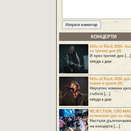
КОНЦЕРТИ
Hills of Rock 2026: Ак
от третия ден (0)
И през третия ден […]
ПРЕДИ 4 ДНИ
Hills of Rock 2026 ден
корен и криле (0)
Неусетно измина цял
събота […]
ПРЕДИ 6 ДНИ
REJECTION, CRO-MA
истинския дух на хар
Настъпи дългоочаква
на концерта […]