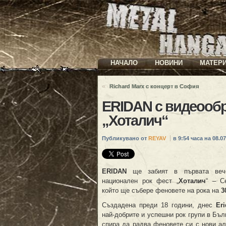
НАЧАЛО
НОВИНИ
МАТЕР
«
Richard Marx с концерт в София
ERIDAN с видеообр
„Хоталич“
Публикувано от
REYAV
в 9:54 часа на 08.07
ERIDAN
ще забият в първата веч
национален рок фест „
Хоталич
“ – С
който ще събере феновете на рока на
3
Създадена преди 18 години, днес
Eri
най-добрите и успешни рок групи в Бъл
спира да радва феновете си с нови а