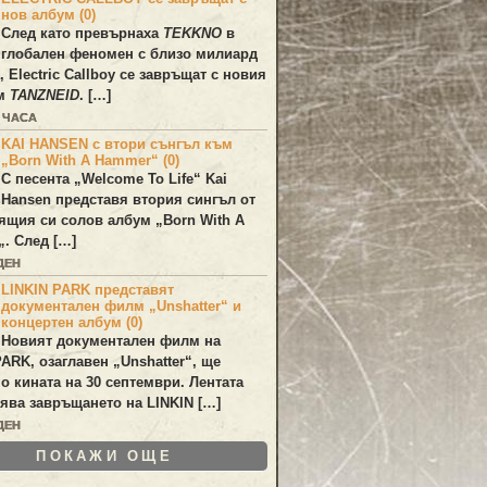
нов албум (0)
След като превърнаха
TEKKNO
в
глобален феномен с близо милиард
а,
Electric Callboy
се завръщат с новия
ум
TANZNEID
. […]
8 ЧАСА
KAI HANSEN с втори сънгъл към
„Born With A Hammer“ (0)
С песента „
Welcome To Life
“
Kai
Hansen
представя втория сингъл от
ящия си солов албум „
Born With A
„. След […]
ДЕН
LINKIN PARK представят
документален филм „Unshatter“ и
концертен албум (0)
Новият документален филм на
PARK
, озаглавен
„Unshatter“
, ще
по кината на 30 септември. Лентата
ява завръщането на
LINKIN
[…]
ДЕН
ПОКАЖИ ОЩЕ