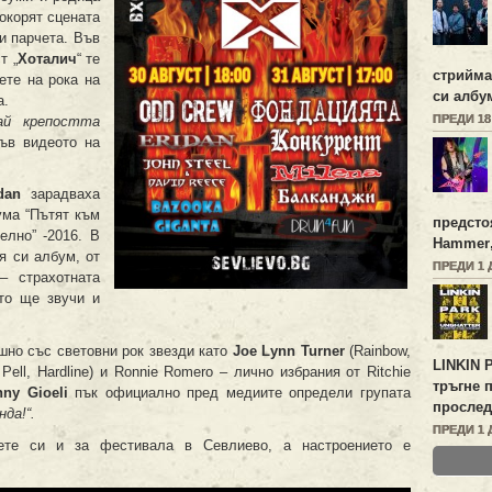
окорят сцената
ви парчета. Във
т „
Хоталич
“ те
стрийм
ете на рока на
си алб
а.
ПРЕДИ 1
ай крепостта
във видеото на
dan
зарадваха
ума “Пътят към
предсто
елно” -2016. В
Hammer
я си албум, от
ПРЕДИ 1 
– страхотната
то ще звучи и
шно със световни рок звезди като
Joe Lynn Turner
(Rainbow,
LINKIN 
Pell, Hardline) и Ronnie Romero – лично избрания от Ritchie
тръгне 
ny Gioeli
пък официално пред медиите определи групата
прослед
да!“.
ПРЕДИ 1 
ете си и за фестивала в Севлиево, а настроението е