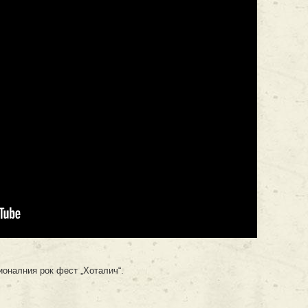
ионалния рок фест „Хоталич“.