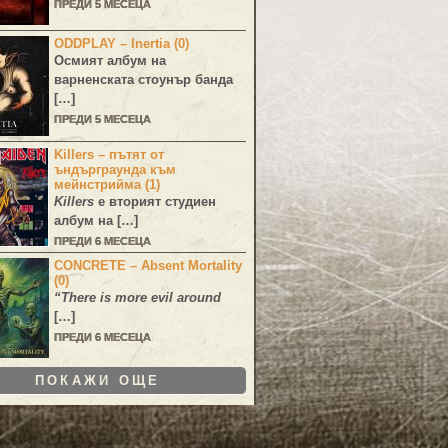
ПРЕДИ 5 МЕСЕЦА
ODDPLAY – Inertia (0)
Осмият албум на
варненската стоунър банда
[…]
ПРЕДИ 5 МЕСЕЦА
Killers – пътят от
ъндърграунда към
мейнстрийма (1)
Killers
е вторият студиен
албум на […]
ПРЕДИ 6 МЕСЕЦА
CONCRETE – Absent Mortality
(0)
“There is more evil around
[…]
ПРЕДИ 6 МЕСЕЦА
ПОКАЖИ ОЩЕ