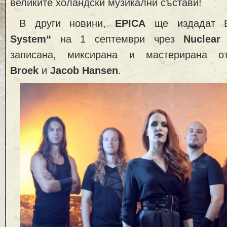
великите холандски музикални състави!
В други новини,
EPICA
ще издадат
System“
на 1 септември чрез
Nuclear
записана, миксирана и мастерирана
Broek
и
Jacob Hansen
.