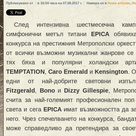
Публикувано от
в 16:54 часа на 07.08.2017 г.
Намира се в
Нови албуми
,
Н
След интензивна шестмесечна кампа
симфонични метъл титани
EPICA
обявиха
конкурса на престижния Метрополски оркест
от всички възможни музикални жанрове се 
тях бяха и популярни холандски ар
TEMPTATION
,
Caro Emerald
и
Kensington
. 
едни от най-добрите световни изп
Fitzgerald
,
Bono
и
Dizzy Gillespie
, Метроп
счита за най-големият професионален поп
света и сега
EPICA
имат възможността да з
него. Чрез спечелването на конкурса, банда
може справедливо да претендира за свое