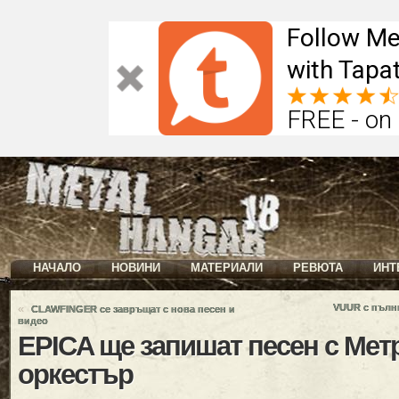
Follow Me
with Tapat
FREE - on
НАЧАЛО
НОВИНИ
МАТЕРИАЛИ
РЕВЮТА
ИНТ
«
VUUR с пълн
CLAWFINGER се завръщат с нова песен и
видео
EPICA ще запишат песен с Мет
оркестър