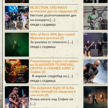
REJECTION, CRO-MAGS-
истинския дух на хардкора (0)
Настъпи дългоочаквания ден
на концерта […]
ПРЕДИ 1 СЕДМИЦА
Hills of Rock 2026 Ден първи:
Мрачната гротеска (0)
За разлика от повечето […]
ПРЕДИ 1 СЕДМИЦА
Разпиляващо първо гостуване
на SLAUGHTER TO PREVAIL,
CRYPTA & CHAINED SAINT в
София (2)
В жаркия следобед на […]
ПРЕДИ 1 СЕДМИЦА
The Judgment Night Of Sofia
събра легенди на хардкора и
хип-хопа (0)
Вчера жегата над София не
[…]