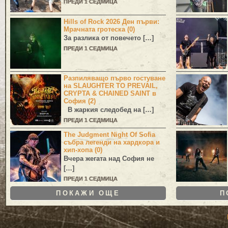
ПРЕДИ 1 СЕДМИЦА
Hills of Rock 2026 Ден първи:
Мрачната гротеска (0)
За разлика от повечето […]
ПРЕДИ 1 СЕДМИЦА
Разпиляващо първо гостуване
на SLAUGHTER TO PREVAIL,
CRYPTA & CHAINED SAINT в
София (2)
В жаркия следобед на […]
ПРЕДИ 1 СЕДМИЦА
The Judgment Night Of Sofia
събра легенди на хардкора и
хип-хопа (0)
Вчера жегата над София не
[…]
ПРЕДИ 1 СЕДМИЦА
ПОКАЖИ ОЩЕ
П