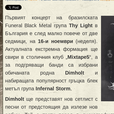
Първият концерт на бразилската
Funeral Black Metal група
Thy Light
в
България е след малко повече от две
седмици, на
16-и ноември
(неделя).
Актуалната екстремна формация ще
свири в столичния клуб „
Mixtape5
“, а
за подгряващи банди са избрани
обичаната родна
Dimholt
и
набиращата популярност гръцка блек
метъл група
Infernal Storm
.
Dimholt
ще представят нов сетлист с
песни от предстоящия да излезе нов