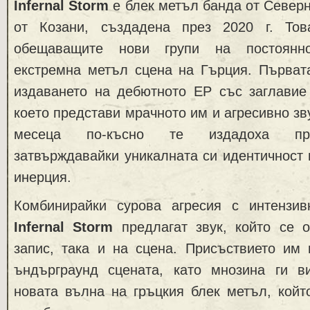
Infernal Storm
е блек метъл банда от Северн
от Козани, създадена през 2020 г. То
обещаващите нови групи на постоянн
екстремна метъл сцена на Гърция. Първат
издаването на дебютното EP със заглавие 
коeто представи мрачното им и агресивно зв
месеца по-късно те издадоха пром
затвърждавайки уникалната си идентичност 
инерция.
Комбинирайки сурова агресия с интензив
Infernal Storm
предлагат звук, който се о
запис, така и на сцена. Присъствието им 
ъндърграунд сцената, като мнозина ги в
новата вълна на гръцкия блек метъл, койт