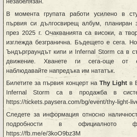
незабелязан.
В момента групата работи усилено в сту
първия си дългосвирещ албум, планиран 
през 2025 г. Очакванията са високи, а тво
изглежда безгранична. Бъдещето е сега. Но
Ъндърграундът кипи и Infernal Storm са в с
движение. Хванете ги сега-още от 
наблюдавайте напредъка им нататък.
Билетите за първия концерт на
Thy Light
в Б
Infernal Storm са в продажба в сист
https://tickets.paysera.com/bg/event/thy-light-liv
Следете за информация относно наличност
подробности в официалното фе
https://fb.me/e/3koO9bz3M