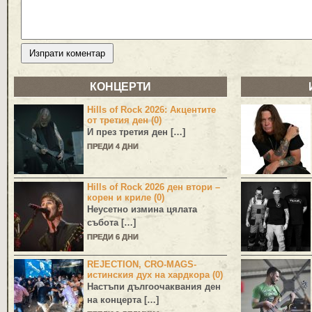
КОНЦЕРТИ
Hills of Rock 2026: Акцентите
от третия ден (0)
И през третия ден […]
ПРЕДИ 4 ДНИ
Hills of Rock 2026 ден втори –
корен и криле (0)
Неусетно измина цялата
събота […]
ПРЕДИ 6 ДНИ
REJECTION, CRO-MAGS-
истинския дух на хардкора (0)
Настъпи дългоочаквания ден
на концерта […]