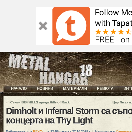
Follow Me
with Tapat
FREE - on
НАЧАЛО
НОВИНИ
МАТЕРИАЛИ
РЕВЮТА
ИНТ
«
Силен BE4 HILLS преди Hills of Rock
Цар Плъх из
Dimholt и Infernal Storm са съп
концерта на Thy Light
Публикувано от
REYAV
в 12:56 часа на 27.10.2025 г.
Намира се в
Концертн