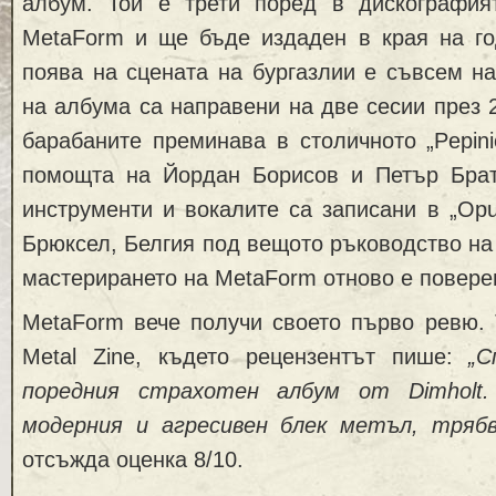
албум. Той е трети поред в дискография
MetaForm и ще бъде издаден в края на год
поява на сцената на бургазлии е съвсем н
на албума са направени на две сесии през 2
барабаните преминава в столичното „Pepini
помощта на Йордан Борисов и Петър Брат
инструменти и вокалите са записани в „Op
Брюксел, Белгия под вещото ръководство на
мастерирането на MetaForm отново е повере
MetaForm вече получи своето първо ревю. Т
Metal Zine, където рецензентът пише:
„С
поредния страхотен албум от Dimholt
модерния и агресивен блек метъл, трябв
отсъжда оценка 8/10.