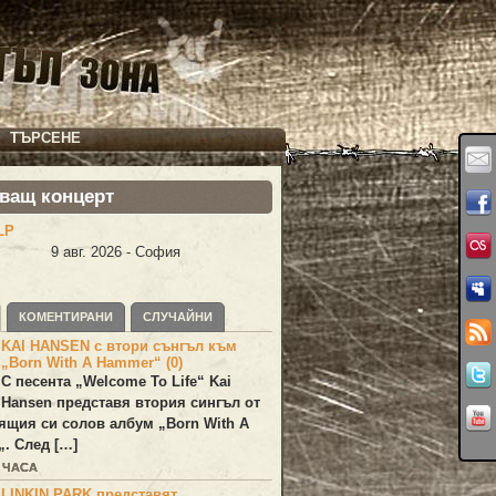
ТЪРСЕНЕ
ващ концерт
LP
9 авг. 2026 - София
КОМЕНТИРАНИ
СЛУЧАЙНИ
KAI HANSEN с втори сънгъл към
„Born With A Hammer“ (0)
С песента „
Welcome To Life
“
Kai
Hansen
представя втория сингъл от
ящия си солов албум „
Born With A
„. След […]
6 ЧАСА
LINKIN PARK представят