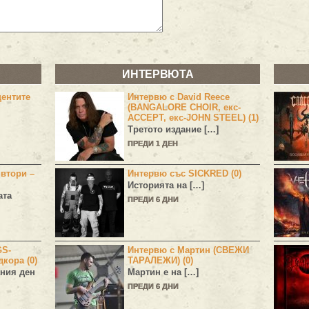
ИНТЕРВЮТА
центите
Интервю с David Reece
(BANGALORE CHOIR, екс-
ACCEPT, екс-JOHN STEEL) (1)
Третото издание […]
ПРЕДИ 1 ДЕН
 втори –
Интервю със SICKRED (0)
Историята на […]
ата
ПРЕДИ 6 ДНИ
GS-
Интервю с Мартин (СВЕЖИ
дкора (0)
ТАРАЛЕЖИ) (0)
ния ден
Мартин е на […]
ПРЕДИ 6 ДНИ