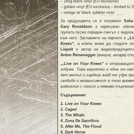
– 180g black vinyl (EU exclusive)
– golden vinyl (EU exclusive – limited to 
– orange w/ black splatter vinyl
За продукцията се е погрижил
Seba
Gary Ronaldson
е нарисувал обложк
групата пусна пореден сингъл с видеок
към него. Заглавието на парчето е
„Li
Knees“
, а клипа може да гледате п
Liepelt
е автор на видеопродукцията
Anton Reisenegger
(вокали, китара) сп
„
„Live on Your Knees“
е откриващото
албума. Това вероятно е една от на
дет метъл и хардкор вайб те удря пра
свобода и независимост в тези време
видеоклип с текст и нямаме търпение 
Съдържание:
1. Live on Your Knees
2. Caged
3. The Whale
4. Zona De Sacrificio
5. After Me, The Flood
6. Dark Horse