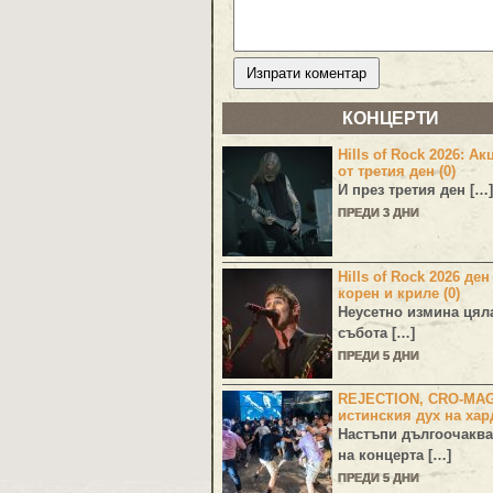
КОНЦЕРТИ
Hills of Rock 2026: Ак
от третия ден (0)
И през третия ден […]
ПРЕДИ 3 ДНИ
Hills of Rock 2026 ден
корен и криле (0)
Неусетно измина цял
събота […]
ПРЕДИ 5 ДНИ
REJECTION, CRO-MA
истинския дух на хар
Настъпи дългоочаква
на концерта […]
ПРЕДИ 5 ДНИ