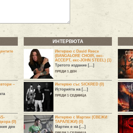
ИНТЕРВЮТА
центите
Интервю с David Reece
(BANGALORE CHOIR, екс-
ACCEPT, екс-JOHN STEEL) (1)
Третото издание […]
ПРЕДИ 1 ДЕН
 втори –
Интервю със SICKRED (0)
Историята на […]
ата
ПРЕДИ 1 СЕДМИЦА
GS-
Интервю с Мартин (СВЕЖИ
дкора (0)
ТАРАЛЕЖИ) (0)
ния ден
Мартин е на […]
ПРЕДИ 1 СЕДМИЦА