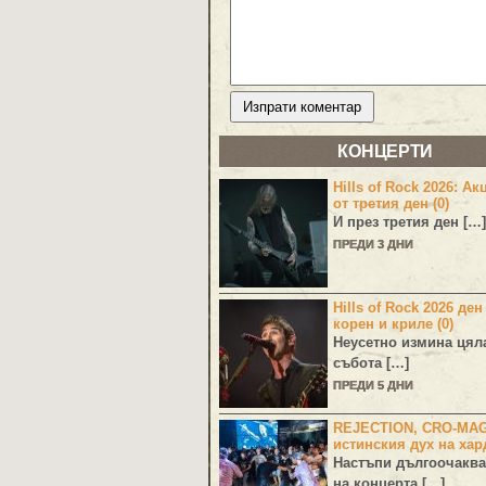
КОНЦЕРТИ
Hills of Rock 2026: Ак
от третия ден (0)
И през третия ден […]
ПРЕДИ 3 ДНИ
Hills of Rock 2026 ден
корен и криле (0)
Неусетно измина цял
събота […]
ПРЕДИ 5 ДНИ
REJECTION, CRO-MA
истинския дух на хар
Настъпи дългоочаква
на концерта […]