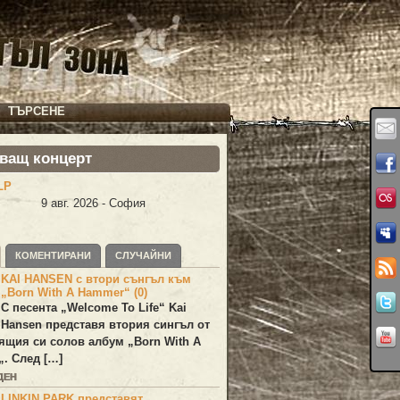
ТЪРСЕНЕ
ващ концерт
LP
9 авг. 2026 - София
КОМЕНТИРАНИ
СЛУЧАЙНИ
KAI HANSEN с втори сънгъл към
„Born With A Hammer“ (0)
С песента „
Welcome To Life
“
Kai
Hansen
представя втория сингъл от
ящия си солов албум „
Born With A
„. След […]
ДЕН
LINKIN PARK представят