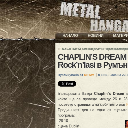
НАЧАЛО
НОВИНИ
МАТЕР
«
NACHTMYSTIUM издават ЕР през ноемвр
CHAPLIN’S DREAM 
Rock’n’Iasi в Румъ
Публикувано от
REYAV
в 15:51 часа на 22.1
Българската банда
Chaplin’s Dream
щ
който ще се проведе между 26 и 28
посетете страницата на събитието във
Предишният ден на една от сцените
програма:
26.10
сцена Dublin