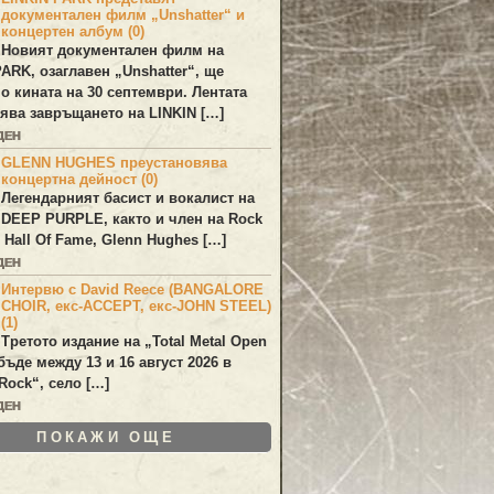
документален филм „Unshatter“ и
концертен албум (0)
Новият документален филм на
PARK
, озаглавен
„Unshatter“
, ще
по кината на 30 септември. Лентата
ява завръщането на
LINKIN
[…]
ДЕН
GLENN HUGHES преустановява
концертна дейност (0)
Легендарният басист и вокалист на
DEEP PURPLE
, както и член на Rock
 Hall Of Fame,
Glenn Hughes
[…]
ДЕН
Интервю с David Reece (BANGALORE
CHOIR, екс-ACCEPT, екс-JOHN STEEL)
(1)
Третото издание на „Total Metal Open
бъде между 13 и 16 август 2026 в
Rock“, село […]
ДЕН
ПОКАЖИ ОЩЕ