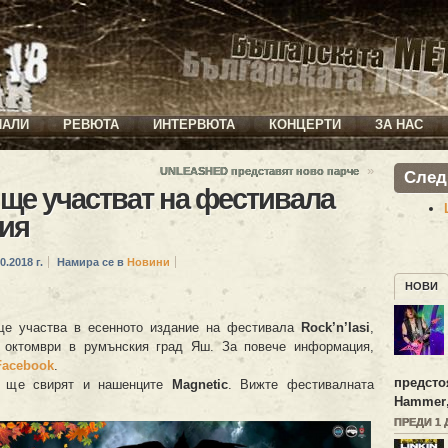
ИАЛИ
РЕВЮТА
ИНТЕРВЮТА
КОНЦЕРТИ
ЗА НАС
»
и
UNLEASHED представят ново парче
След
ще участват на фестивала
ния
0.2018 г.
Намира се в
Новини
НОВИ
е участва в есенното издание на фестивала
Rock’n’Iasi
,
 октомври в румънския град Яш. За повече информация,
Facebook
.
предсто
 ще свирят и нашенците
Magnetic
. Вижте фестивалната
Hammer
ПРЕДИ 1 