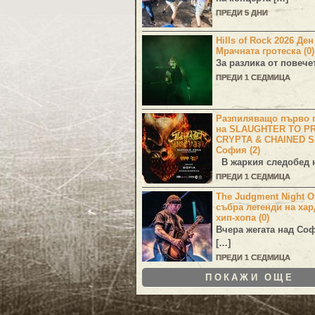
ПРЕДИ 5 ДНИ
Hills of Rock 2026 Де
Мрачната гротеска (0)
За разлика от повече
ПРЕДИ 1 СЕДМИЦА
Разпиляващо първо г
на SLAUGHTER TO PR
CRYPTA & CHAINED S
София (2)
В жаркия следобед н
ПРЕДИ 1 СЕДМИЦА
The Judgment Night Of
събра легенди на хар
хип-хопа (0)
Вчера жегата над Со
[…]
ПРЕДИ 1 СЕДМИЦА
ПОКАЖИ ОЩЕ