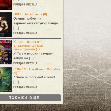
ПРЕДИ 5 МЕСЕЦА
ODDPLAY – Inertia (0)
Осмият албум на
варненската стоунър банда
[…]
ПРЕДИ 5 МЕСЕЦА
Killers – пътят от
ъндърграунда към
мейнстрийма (1)
Killers
е вторият студиен
албум на […]
ПРЕДИ 6 МЕСЕЦА
CONCRETE – Absent Mortality
(0)
“There is more evil around
[…]
ПРЕДИ 6 МЕСЕЦА
ПОКАЖИ ОЩЕ