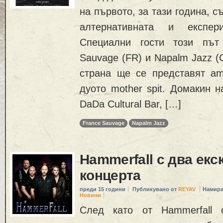
на първото, за тази година, 
алтернативната и експери
Специални гости този път
Sauvage (FR) и Napalm Jazz (
страна ще се представят ambi
дуото mother spit. Домакин 
DaDa Cultural Bar, […]
France Sauvage
Napalm Jazz
Hammerfall с два екс
концерта
преди 15 години
Публикувано от
REYAV
Намира
Новини
След като от Hammerfall 