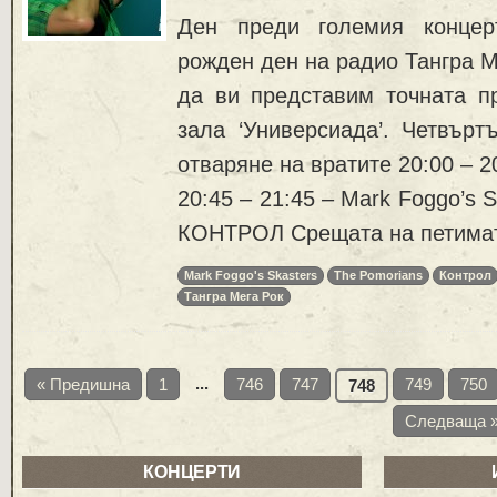
Ден преди големия концер
рожден ден на радио Тангра М
да ви представим точната п
зала ‘Универсиада’. Четвърт
отваряне на вратите 20:00 – 2
20:45 – 21:45 – Mark Foggo’s 
КОНТРОЛ Срещата на петимат
Mark Foggo's Skasters
The Pomorians
Контрол
Тангра Мега Рок
...
« Предишна
1
746
747
749
750
748
Следваща 
КОНЦЕРТИ