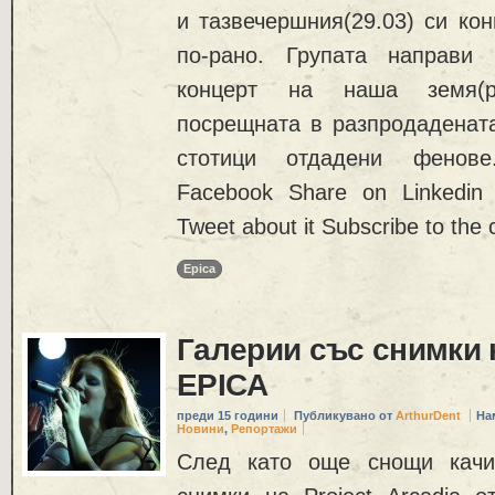
и тазвечершния(29.03) си ко
по-рано. Групата направи 
концерт на наша земя(ре
посрещната в разпродаденат
стотици отдадени фенов
Facebook Share on Linkedin
Tweet about it Subscribe to th
Epica
Галерии със снимки
EPICA
преди 15 години
Публикувано от
ArthurDent
На
Новини
,
Репортажи
След като още снощи качи