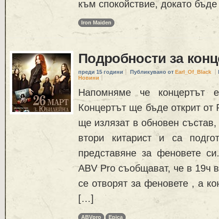
към спокойствие, докато бъде
Iron Maiden
Подробности за конц
преди 15 години
Публикувано от
Earl_Of_Black
Новини
Напомняме че концертът 
Концертът ще бъде открит от Pr
ще излязат в обновен състав,
втори китарист и са подго
представяне за феновете си.
ABV Pro съобщават, че в 19ч 
се отворят за феновете , а к
[…]
ABVpro
Epica