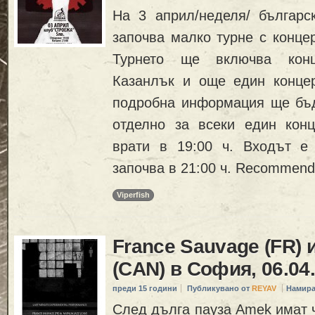
На 3 април/неделя/ българск
започва малко турне с концер
Турнето ще включва кон
Казанлък и още един конце
подробна информация ще бъд
отделно за всеки един конц
врати в 19:00 ч. Входът е
започва в 21:00 ч. Recommend
Viperfish
France Sauvage (FR) 
(CAN) в София, 06.04
преди 15 години
Публикувано от
REYAV
Намира
След дълга пауза Amek имат ч