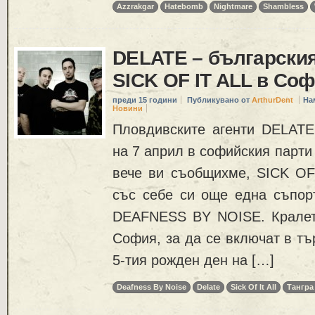
Azzrakgar
Hatebomb
Nightmare
Shambless
DELATE – българския
SICK OF IT ALL в Со
преди 15 години
Публикувано от
ArthurDent
На
Новини
Пловдивските агенти DELATE
на 7 април в софийския парти 
вече ви съобщихме, SICK OF
със себе си още една съпорт
DEAFNESS BY NOISE. Кралет
София, за да се включат в тъ
5-тия рожден ден на […]
Deafness By Noise
Delate
Sick Of It All
Тангра