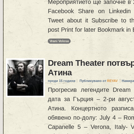
Мероприятието ще започне в 
Facebook Share on Linkedin
Tweet about it Subscribe to 
post Print for later Bookmark in
Vrani Volosa
Dream Theater потвъ
Атина
преди 15 години
Публикувано от
REYAV
Намира
Прогресив легендите Dream 
дата за Гърция – 2-ри август
Атина. Концертното разпис
обявено по-долу: July 4 – Rom
Capanelle 5 – Verona, Italy- V