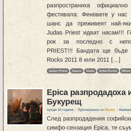
разпространиха официално
фестивала: Феновете у нас
шанс да преживеят най-яки
Judas Priest идват насам!!! 
рок за последно с непо
PRIEST!!! Бандата ще бъде 
Rocks 2011 8 юли 2011 […]
Judas Priest
Saxon
Slade
Sofia Rocks
White
Epica разпродадоха 
Букурещ
преди 15 години
Публикувано от
Blacky
Намира
След разпродадения софийски
симфо-сензация Epica, те съу