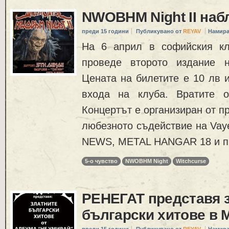
NWOBHM Night II наб
преди 15 години
Публикувано от
REYAV
Намира
На 6 април в софийския к
проведе второто издание 
Цената на билетите е 10 лв 
входа на клуба. Вратите о
Концертът е организиран от пр
любезното съдействие на Vaye
NEWS, METAL HANGAR 18 и п
5-o чувство
NWOBHM Night
Witchcurse
РЕНЕГАТ представя 
български хитове в 