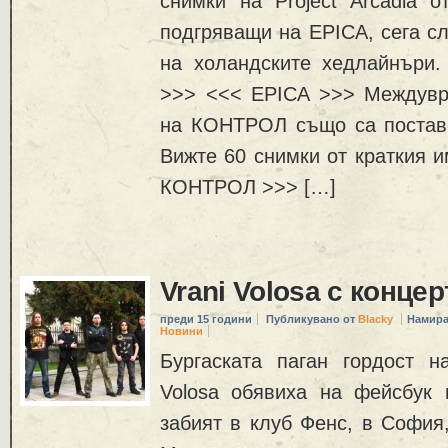
снимки на Project Arcadia о
подгряващи на EPICA, сега с
на холандските хедлайнъри. 
>>> <<< EPICA >>> Междувр
на КОНТРОЛ също са поставе
Вижте 60 снимки от краткия и
КОНТРОЛ >>> […]
Vrani Volosa с концер
преди 15 години
Публикувано от
Blacky
Намира
Новини
Бургаската паган гордост н
Volosa обявиха на фейсбук
забият в клуб Фенс, в София,