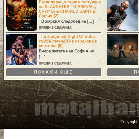
Разпиляващо първо гостуване
на SLAUGHTER TO PREVAIL,
CRYPTA & CHAINED SAINT в
София (2)
В жаркия следобед на […]
ПРЕДИ 1 СЕДМИЦА
The Judgment Night Of Sofia
събра легенди на хардкора и
хип-хопа (0)
Вчера жегата над София не
[…]
ПРЕДИ 1 СЕДМИЦА
ПОКАЖИ ОЩЕ
П
Copyright