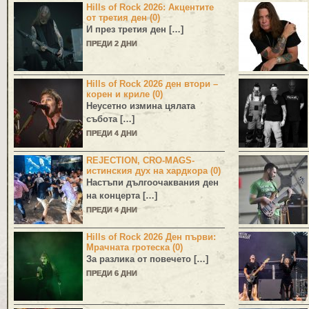
Hills of Rock 2026: Акцентите
от третия ден (0)
И през третия ден […]
ПРЕДИ 2 ДНИ
Hills of Rock 2026 ден втори –
корен и криле (0)
Неусетно измина цялата
събота […]
ПРЕДИ 4 ДНИ
REJECTION, CRO-MAGS-
истинския дух на хардкора (0)
Настъпи дългоочаквания ден
на концерта […]
ПРЕДИ 4 ДНИ
Hills of Rock 2026 Ден първи:
Мрачната гротеска (0)
За разлика от повечето […]
ПРЕДИ 6 ДНИ