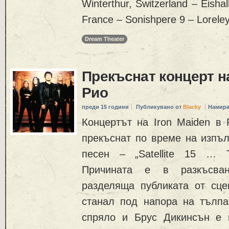
Winterthur, Switzerland – Eisha
France – Sonishpere 9 – Lorele
Dream Theater
Прекъснат концерт на
Рио
преди 15 години
Публикувано от
Blacky
Намира
Концертът на Iron Maiden в
прекъснат по време на изпъл
песен – „Satellite 15 … Th
Причината е в разкъсван
разделяща публиката от сце
станал под напора на тълпа
спряло и Брус Дикинсън е 