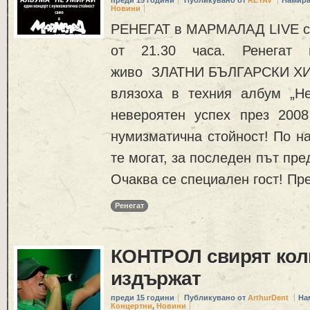
преди 15 години
Публикувано от
REYAV
Намира
Новини
РЕНЕГАТ в МАРМАЛАД LIVE clu
от 21.30 часа. Ренегат
живо ЗЛАТНИ БЪЛГАРСКИ ХИТ
влязоха в техния албум „Н
невероятен успех през 2008
нумизматична стойност! По на
те могат, за последен път пре
Очаква се специален гост! Пр
Ренегат
КОНТРОЛ свирят кол
издържат
преди 15 години
Публикувано от
ArthurDent
На
Концертни
,
Новини