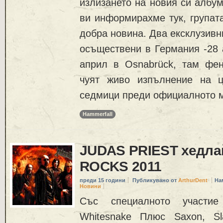
излизането на новия си албум „
ви информирахме тук, групат
добра новина. Два ексклузивн
осъществени в Германия -28 
април в Osnabrück, там фе
чуят живо изпълнение на 
седмици преди официалното м
Hammerfall
JUDAS PRIEST хедла
ROCKS 2011
преди 15 години
Публикувано от
ArthurDent
На
Новини
Със специалното участие
Whitesnake Плюс Saxon, 