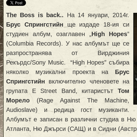
The Boss is back..
На 14 януари, 2014г.
Брус Спрингстийн
ще издаде 18-ия си
студиен албум, озаглавен „
High Hopes
”
(Columbia Records). У нас албумът ще се
разпространява от Вирджиния
Рекърдс/Sony Music. “High Hopes” събира
няколко музикални проекта на
Брус
Спрингстийн
включително членовете на
групата E Street Band, китаристът
Том
Морело
(Rage Against The Machine,
Audioslave) и редица гост музиканти.
Албумът е записан в различни студиа в Ню
Атланта, Ню Джърси (САЩ) и в Сидни (Австр