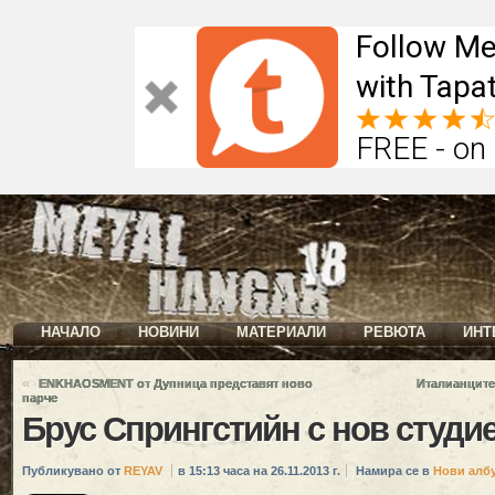
Follow Me
with Tapat
FREE - on
НАЧАЛО
НОВИНИ
МАТЕРИАЛИ
РЕВЮТА
ИНТ
«
ENKHAOSMENT от Дупница представят ново
Италианците
парче
Брус Спрингстийн с нов студи
Публикувано от
REYAV
в 15:13 часа на 26.11.2013 г.
Намира се в
Нови алб