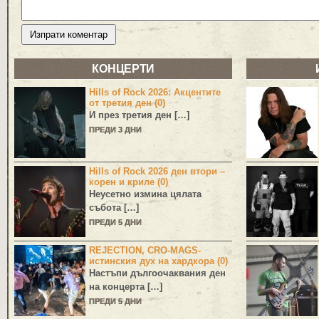
КОНЦЕРТИ
Hills of Rock 2026: Акцентите
от третия ден (0)
И през третия ден […]
ПРЕДИ 3 ДНИ
Hills of Rock 2026 ден втори –
корен и криле (0)
Неусетно измина цялата
събота […]
ПРЕДИ 5 ДНИ
REJECTION, CRO-MAGS-
истинския дух на хардкора (0)
Настъпи дългоочаквания ден
на концерта […]
ПРЕДИ 5 ДНИ