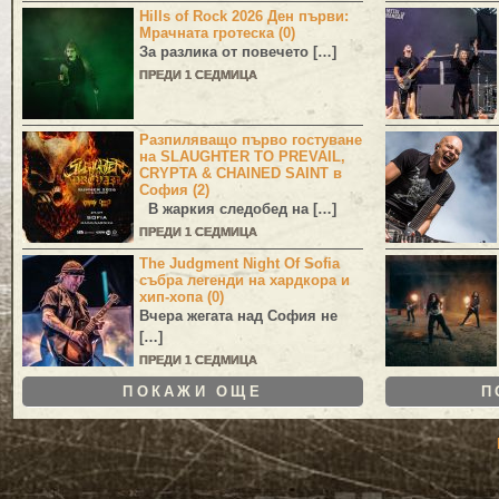
Hills of Rock 2026 Ден първи:
Мрачната гротеска (0)
За разлика от повечето […]
ПРЕДИ 1 СЕДМИЦА
Разпиляващо първо гостуване
на SLAUGHTER TO PREVAIL,
CRYPTA & CHAINED SAINT в
София (2)
В жаркия следобед на […]
ПРЕДИ 1 СЕДМИЦА
The Judgment Night Of Sofia
събра легенди на хардкора и
хип-хопа (0)
Вчера жегата над София не
[…]
ПРЕДИ 1 СЕДМИЦА
ПОКАЖИ ОЩЕ
П