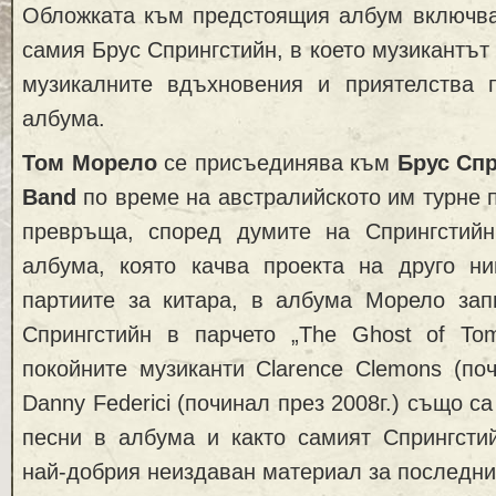
Обложката към предстоящия албум включва 
самия Брус Спрингстийн, в което музикантът
музикалните вдъхновения и приятелства 
албума.
Том Морело
се присъединява към
Брус Сп
Band
по време на австралийското им турне п
превръща, според думите на Спрингстийн
албума, която качва проекта на друго ни
партиите за китара, в албума Морело зап
Спрингстийн в парчето „The Ghost of To
покойните музиканти Clarence Clemons (поч
Danny Federici (починал през 2008г.) също с
песни в албума и както самият Спрингстий
най-добрия неиздаван материал за последнит