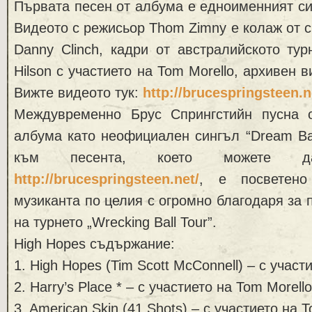
Първата песен от албума е едноименният син
Видеото с режисьор Thom Zimny е колаж от с
Danny Clinch, кадри от австралийското турн
Hilson с участието на Tom Morello, архивен 
Вижте видеото тук:
http://brucespringsteen.n
Междувременно Брус Спрингстийн пусна 
албума като неофициален сингъл “Dream Ba
към песента, което можете 
http://brucespringsteen.net/
, е посветен
музиканта по целия с огромно благодаря за 
на турнето „Wrecking Ball Tour”.
High Hopes съдържание:
1. High Hopes (Tim Scott McConnell) – с участ
2. Harry’s Place * – с участието на Tom Morello
3. American Skin (41 Shots) – с участието на 