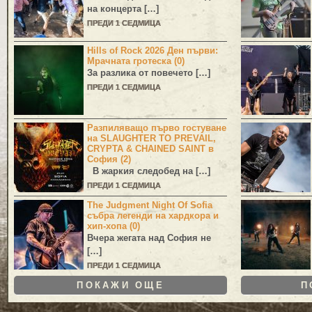
на концерта […]
ПРЕДИ 1 СЕДМИЦА
Hills of Rock 2026 Ден първи:
Мрачната гротеска (0)
За разлика от повечето […]
ПРЕДИ 1 СЕДМИЦА
Разпиляващо първо гостуване
на SLAUGHTER TO PREVAIL,
CRYPTA & CHAINED SAINT в
София (2)
В жаркия следобед на […]
ПРЕДИ 1 СЕДМИЦА
The Judgment Night Of Sofia
събра легенди на хардкора и
хип-хопа (0)
Вчера жегата над София не
[…]
ПРЕДИ 1 СЕДМИЦА
ПОКАЖИ ОЩЕ
П