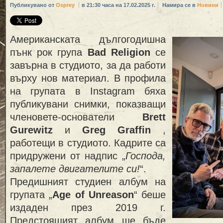
Публикувано от
Osprey
в 21:30 часа на 17.02.2025 г.
Намира се в
Новини
Американската дългогодишна
пънк рок група
Bad Religion
се
завърна в студиото, за да работи
върху нов материал. В профила
на групата в Instagram бяха
публикувани снимки, показващи
членовете-основатели
Brett
Gurewitz
и
Greg Graffin
,
работещи в студиото. Кадрите са
придружени от надпис „
Господа,
запалете двигателите си!
“.
Предишният студиен албум на
групата „
Age of Unreason
“ беше
издаден през 2019 г.
Предстоящият албум ще бъде