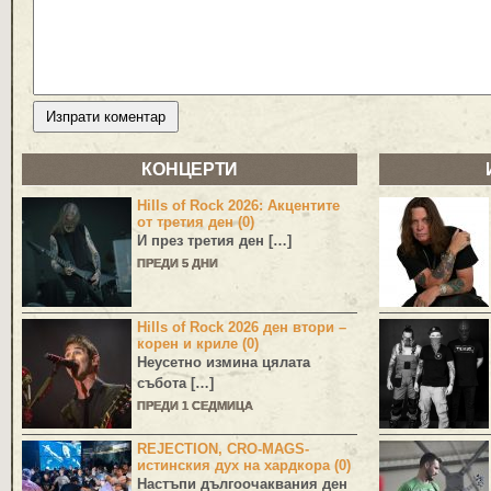
КОНЦЕРТИ
Hills of Rock 2026: Акцентите
от третия ден (0)
И през третия ден […]
ПРЕДИ 5 ДНИ
Hills of Rock 2026 ден втори –
корен и криле (0)
Неусетно измина цялата
събота […]
ПРЕДИ 1 СЕДМИЦА
REJECTION, CRO-MAGS-
истинския дух на хардкора (0)
Настъпи дългоочаквания ден