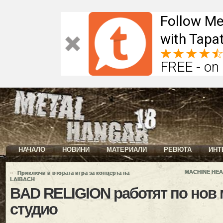
Follow Me
with Tapat
FREE - on
НАЧАЛО
НОВИНИ
МАТЕРИАЛИ
РЕВЮТА
ИНТ
«
MACHINE HEAD
Приключи и втората игра за концерта на
LAIBACH
BAD RELIGION работят по нов 
студио