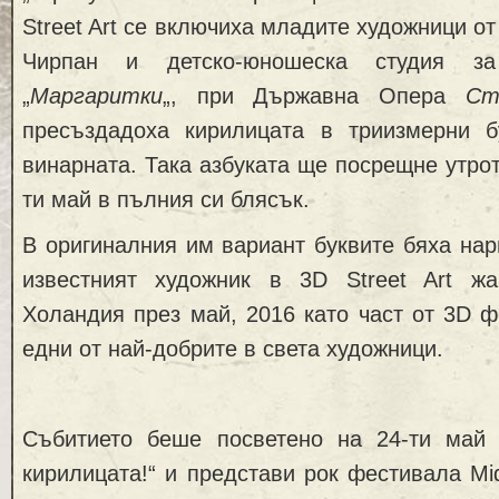
Street Art се включиха младите художници от
Чирпан и детско-юношеска студия з
„
Маргаритки
„, при Държавна Опера
Ст
пресъздадоха кирилицата в триизмерни 
винарната. Така азбуката ще посрещне утрот
ти май в пълния си блясък.
В оригиналния им вариант буквите бяха нар
известният художник в 3D Street Art ж
Холандия през май, 2016 като част от 3D ф
едни от най-добрите в света художници.
Събитието беше посветено на 24-ти май
кирилицата!“ и представи рок фестивала Mid