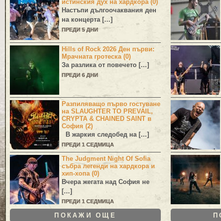
истинския дух на хардкора (0)
Настъпи дългоочаквания ден
на концерта […]
ПРЕДИ 5 ДНИ
Hills of Rock 2026 Ден първи:
Мрачната гротеска (0)
За разлика от повечето […]
ПРЕДИ 6 ДНИ
Разпиляващо първо гостуване
на SLAUGHTER TO PREVAIL,
CRYPTA & CHAINED SAINT в
София (2)
В жаркия следобед на […]
ПРЕДИ 1 СЕДМИЦА
The Judgment Night Of Sofia
събра легенди на хардкора и
хип-хопа (0)
Вчера жегата над София не
[…]
ПРЕДИ 1 СЕДМИЦА
ПОКАЖИ ОЩЕ
П