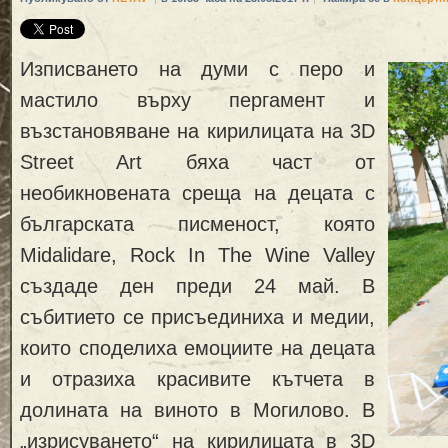
Изписването на думи с перо и
мастило върху пергамент и
възстановяване на кирилицата на 3D
Street Art бяха част от
необикновената среща на децата с
българската писменост, която
Midalidare, Rock In The Wine Valley
създаде ден преди 24 май. В
събитието се присъединиха и медии,
които споделиха емоциите на децата
и отразиха красивите кътчета в
долината на виното в Могилово. В
„изрисуването“ на кирилицата в 3D