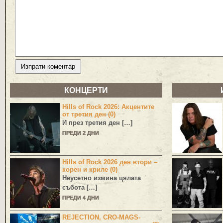
КОНЦЕРТИ
Hills of Rock 2026: Акцентите
от третия ден (0)
И през третия ден […]
ПРЕДИ 2 ДНИ
Hills of Rock 2026 ден втори –
корен и криле (0)
Неусетно измина цялата
събота […]
ПРЕДИ 4 ДНИ
REJECTION, CRO-MAGS-