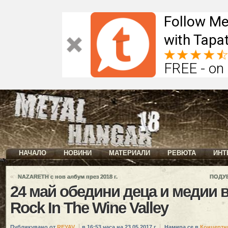
Follow Me
with Tapat
FREE - on
НАЧАЛО
НОВИНИ
МАТЕРИАЛИ
РЕВЮТА
ИНТ
«
NAZARETH с нов албум през 2018 г.
ПОДУЕ
24 май обедини деца и медии в 
Rock In The Wine Valley
Публикувано от
REYAV
в 16:53 часа на 23.05.2017 г.
Намира се в
Концертн