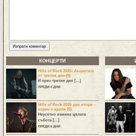
КОНЦЕРТИ
Hills of Rock 2026: Акцентите
от третия ден (0)
И през третия ден […]
ПРЕДИ 4 ДНИ
Hills of Rock 2026 ден втори –
корен и криле (0)
Неусетно измина цялата
събота […]
ПРЕДИ 6 ДНИ