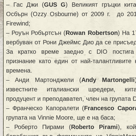
– Гас Джи (
GUS G
) Великият гръцки кит
Осбърн (Ozzy Osbourne) от 2009 г. до 201
Firewind;
– Роуън Робъртсън (
Rowan Robertson
) На 
вербуван от Рони Джеймс Дио да се присъед
За кратко време заедно с DIO постига
признание като един от най-талантливите 
времена.
– Анди Мартонджели (
Andy Martongelli
известните италиански шредери, кита
продуцент и преподавател, член на групата Da
– Франческо Капоралети (
Francesco Capora
групата на Vinnie Moore, ще е на баса;
– Роберто Пирами (
Roberto Pirami
), ко