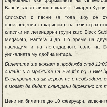
барабанист във формациите на VinnieMoor
Batio и талантливия вокалист Рикардо Курци (
Списъкът с песни за това шоу се с
произведения от кариерите на тези страхотн
класики на легендарни групи като Black Sabb
Megadeth, Pantera и др. По време на дву
насладим и на легендарното соло на Б
уникалната му двойна китара.
Билетите ще влязат в продажба след 12:00
онлайн и
в мрежите на
Eventim.bg
и
Bilet.b
Електронната им версия не е необходимо д
а могат да бъдат сканирани директно от 
Цени на билетите до 10 февруари, включит