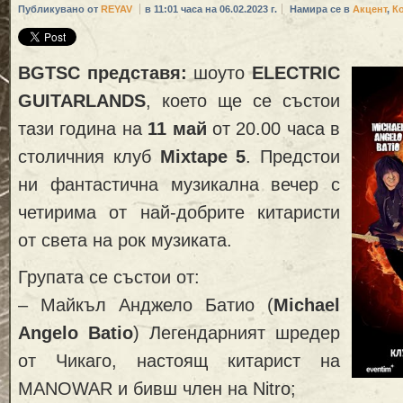
Публикувано от
REYAV
в 11:01 часа на 06.02.2023 г.
Намира се в
Акцент
,
К
BGTSC
представя:
шоуто
ELECTRIC
GUITARLANDS
, което ще се състои
тази година на
11 май
от 20.00 часа в
столичния клуб
Mixtape 5
. Предстои
ни фантастична музикална вечер с
четирима от най-добрите китаристи
от света на рок музиката.
Групата се състои от:
– Майкъл Анджело Батио (
Michael
Angelo Batio
) Легендарният шредер
от Чикаго, настоящ китарист на
MANOWAR и бивш член на Nitro;