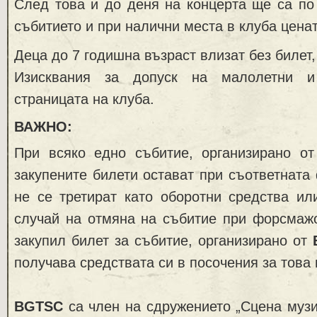
След това и до деня на концерта ще са по
събитието и при налични места в клуба ценат
Деца до 7 годишна възраст влизат без билет,
Изисквания за допуск на малолетни и
страницата на клуба.
ВАЖНО:
При всяко едно събитие, организирано о
закупените билети остават при съответната
не се третират като оборотни средства ил
случай на отмяна на събитие при форсмажо
закупил билет за събитие, организирано от
получава средствата си в посочения за това
BGTSC
са член на сдружението „Сцена музи