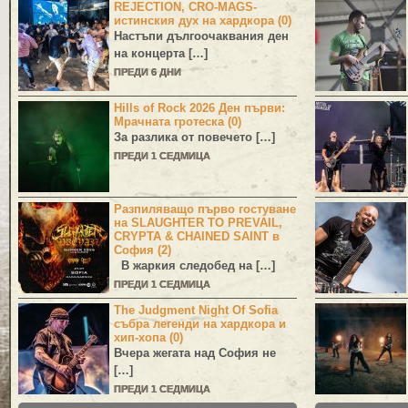
REJECTION, CRO-MAGS-
истинския дух на хардкора (0)
Настъпи дългоочаквания ден
на концерта […]
ПРЕДИ 6 ДНИ
Hills of Rock 2026 Ден първи:
Мрачната гротеска (0)
За разлика от повечето […]
ПРЕДИ 1 СЕДМИЦА
Разпиляващо първо гостуване
на SLAUGHTER TO PREVAIL,
CRYPTA & CHAINED SAINT в
София (2)
В жаркия следобед на […]
ПРЕДИ 1 СЕДМИЦА
The Judgment Night Of Sofia
събра легенди на хардкора и
хип-хопа (0)
Вчера жегата над София не
[…]
ПРЕДИ 1 СЕДМИЦА