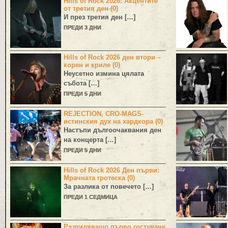
Hills of Rock 2026: Акцентите
от третия ден (0)
И през третия ден […]
ПРЕДИ 3 ДНИ
Hills of Rock 2026 ден втори –
корен и криле (0)
Неусетно измина цялата
събота […]
ПРЕДИ 5 ДНИ
REJECTION, CRO-MAGS-
истинския дух на хардкора (0)
Настъпи дългоочаквания ден
на концерта […]
ПРЕДИ 5 ДНИ
Hills of Rock 2026 Ден първи:
Мрачната гротеска (0)
За разлика от повечето […]
ПРЕДИ 1 СЕДМИЦА
Разпиляващо първо гостуване