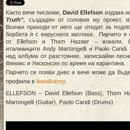
Както вече писахме,
David Ellefson
издава н
Truth”,
създаден от соловия му проект, и
Всички приходи от него ще отидат за подп
борбата ѝ с вирусната заплаха. Парчето е
от Ellefson и Thom Hazaer – вокали. 
италианците Andy Martongelli и Paolo Caridi
над албума от разстояние, записвайки песн
Финикс и Уисконсин по време на карантина.
Парчето се появи днес и вече може да бъде
профила в
bandcamp
.
ELLEFSON – David Ellefson (Bass), Thom Haz
Martongelli (Guitar), Paolo Caridi (Drums)