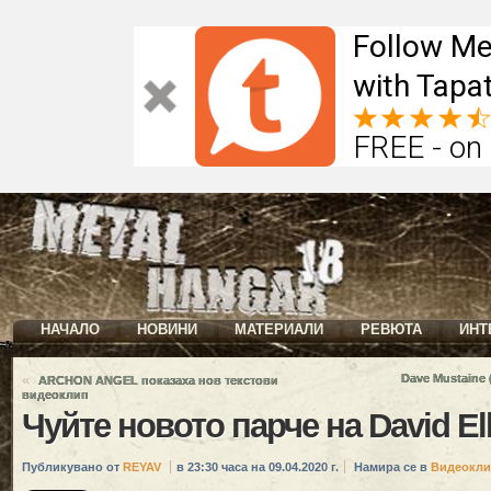
Follow Me
with Tapat
FREE - on
НАЧАЛО
НОВИНИ
МАТЕРИАЛИ
РЕВЮТА
ИНТ
«
Dave Mustaine 
ARCHON ANGEL показаха нов текстови
видеоклип
Чуйте новото парче на David El
Публикувано от
REYAV
в 23:30 часа на 09.04.2020 г.
Намира се в
Видеокли