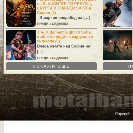
на SLAUGHTER TO PREVAIL,
CRYPTA & CHAINED SAINT в
София (2)
В жаркия следобед на […]
ПРЕДИ 1 СЕДМИЦА
The Judgment Night Of Sofia
събра легенди на хардкора и
хип-хопа (0)
Вчера жегата над София не
[…]
ПРЕДИ 1 СЕДМИЦА
ПОКАЖИ ОЩЕ
П
Copyright