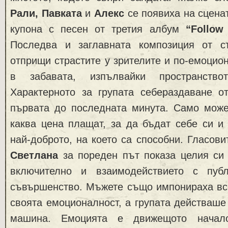
Рали, Павката
и
Алекс
се появиха на сценат
купона с песен от третия албум
“Follow
Последва и заглавната композиция от с
отприщи страстите у зрителите и по-емоцио
в забавата, изпълвайки пространство
Характерното за групата себераздаване о
първата до последната минута. Само мож
каква цена плащат, за да бъдат себе си и
най-доброто, на което са способни. Гласови
Светлана
за пореден път показа целия си 
включително и взаимодействието с публ
съвършенство. Мъжете също импонираха все
своята емоционалност, а групата действаше
машина. Емоцията е движещото нач