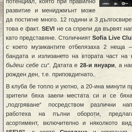
потенциал, която при правилно
развитие и мениджмънт може
да постигне много. 12 години и 3 дългосвир
това е факт.
SEVI
не са спрели да вървят наг
като представяне. Столичният
Sofia Live Cl
с което музикантите отбелязаха 2 неща 
бандата и излизането на втората част на
бъдеш себе си“
. Датата е
28-и януари
, а на
рожден ден, т.е. приповдигнато.
В клуба бе топло и уютно, а 20-ина минути 
зрители бяха заели местата си и се бях
„подгряване“ посредством различни на
работеха на пълни обороти, предлага
асортимент, включително и няколкото ви
“SEVI”
, с която
Светлана
и компания 