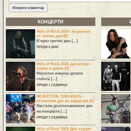
КОНЦЕРТИ
Hills of Rock 2026: Акцентите
от третия ден (0)
И през третия ден […]
ПРЕДИ 5 ДНИ
Hills of Rock 2026 ден втори –
корен и криле (0)
Неусетно измина цялата
събота […]
ПРЕДИ 1 СЕДМИЦА
REJECTION, CRO-MAGS-
истинския дух на хардкора (0)
Настъпи дългоочаквания ден
на концерта […]
ПРЕДИ 1 СЕДМИЦА
Hills of Rock 2026 Ден първи: