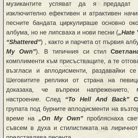
музикантите успяват да я предадат 
изключително ефективен и атрактивен начи
песните бандата циркулираше основно ок
албума, но не липсваха и нови песни (
„Hate 
“Shattered”
) , както и парчета от първия алб
My Own”
). В типичния си стил
Светлан
комплименти към присъстващите, а те отгов
възгласи и аплодисменти, раздавайки с
Шеговитите реплики от страна на певиц
доказаха, че въпреки напрежението, 
настроение. След
“To Hell And Back”
С
групата под бурните аплодисменти на възто
време на
„On My Own”
пробляснаха све
съвсем в духа и стилистиката на лиричнот
представлява песента.