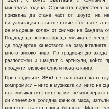
миналата година. Огромната видеостена з
призвана да стане част от шоуто, на н
визуализации в съответствие с песните, а п
се мъдреше колаж от снимки на бандата от
Подходяща неангажираща музика се лееше 
да подчертае качеството на озвучителната 
много високо ниво. По традиция до входа
разположен и щандът с артикули, който п
продукти, включително и новата книга.
През годините
SEVI
се наложиха като гру
компромиси – нито в музиката си, нито на с
път, музикантите нито за миг не изневериха н
си спечелиха солидна фенска маса, изпълн
мястото, където свири бандата. Малко с