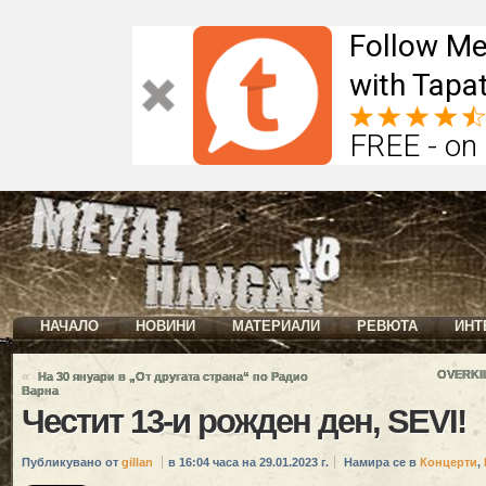
Follow Me
with Tapat
FREE - on
НАЧАЛО
НОВИНИ
МАТЕРИАЛИ
РЕВЮТА
ИНТ
«
OVERKIL
На 30 януари в „От другата страна“ по Радио
Варна
Честит 13-и рожден ден, SEVI!
Публикувано от
gillan
в 16:04 часа на 29.01.2023 г.
Намира се в
Концерти
,