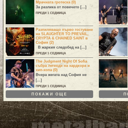
Мрачната гротеска (0)
За разлика от повечето […]
ПРЕДИ 1 СЕДМИЦА
Разпиляващо първо гостуване
на SLAUGHTER TO PREVAIL,
CRYPTA & CHAINED SAINT в
София (2)
В жаркия следобед на […]
ПРЕДИ 1 СЕДМИЦА
The Judgment Night Of Sofia
събра легенди на хардкора и
хип-хопа (0)
Вчера жегата над София не
[…]
ПРЕДИ 1 СЕДМИЦА
ПОКАЖИ ОЩЕ
П