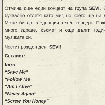
Отмина още един концерт на група
SEVI
. 
буквално отлетя като миг, но което ще ни
Може би до следващия техен концерт. Пож
много здраве, късмет и още дълги годи
музиката си.
Честит рожден ден,
SEVI
!
Сетлист:
Intro
“Save Me”
“Follow Me”
“Am I Alive”
“Never Again”
“Screw You Honey”