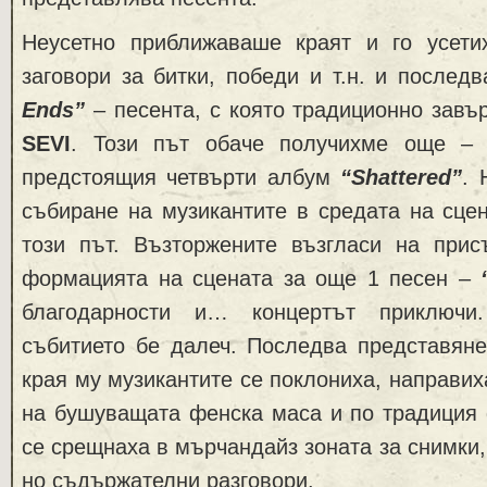
Неусетно приближаваше краят и го усети
заговори за битки, победи и т.н. и послед
Ends”
– песента, с която традиционно завъ
SEVI
. Този път обаче получихме още – 
предстоящия четвърти албум
“Shattered”
. 
събиране на музикантите в средата на сце
този път. Възторжените възгласи на прис
формацията на сцената за още 1 песен –
благодарности и… концертът приключ
събитието бе далеч. Последва представяне
края му музикантите се поклониха, направих
на бушуващата фенска маса и по традиция 
се срещнаха в мърчандайз зоната за снимки,
но съдържателни разговори.