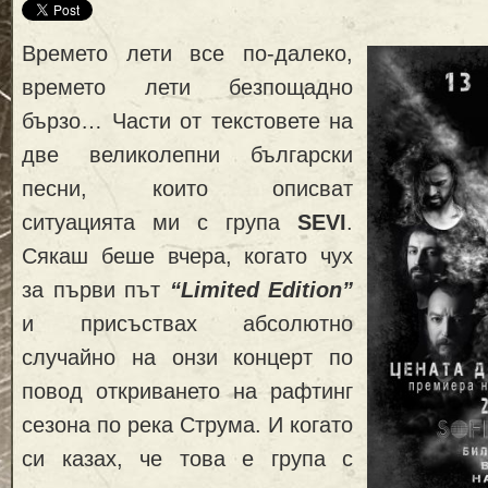
Времето лети все по-далеко,
времето лети безпощадно
бързо… Части от текстовете на
две великолепни български
песни, които описват
ситуацията ми с група
SEVI
.
Сякаш беше вчера, когато чух
за първи път
“Limited Edition”
и присъствах абсолютно
случайно на онзи концерт по
повод откриването на рафтинг
сезона по река Струма. И когато
си казах, че това е група с