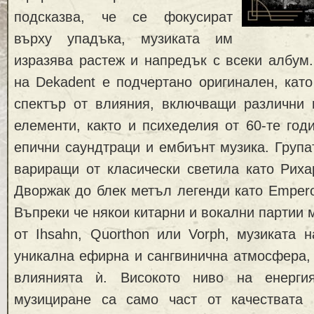
подсказва, че се фокусират
върху упадъка, музиката им
изразява растеж и напредък с всеки албум
на Dekadent е подчертано оригинален, кат
спектър от влияния, включващи различни 
елементи, както и психеделия от 60-те год
епични саундтраци и ембиънт музика. Група
вариращи от класически светила като Риха
Дворжак до блек метъл легенди като Emperor
Въпреки че някои китарни и вокални партии 
от Ihsahn, Quorthon или Vorph, музиката 
уникална ефирна и сангвинична атмосфера, 
влиянията ѝ. Високото ниво на енерги
музициране са само част от качествата 