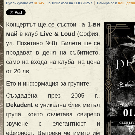
Публикувано от
REYAV
в 10:02 часа на 11.03.2025 г.
Намира се в
Концертн
Концертът ще се състои на
1-ви
май
в клуб
Live & Loud
(София,
ул. Позитано №8). Билети ще се
продават в деня на събитието,
само на входа на клуба, на цена
от 20 лв.
Ето и информация за групите:
Създадена през 2005 г.,
Dekadent
е уникална блек метъл
група, която съчетава свирепо
звучене с елегантност и
ефирност. Въпреки че името им