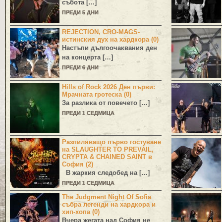
събота […]
ПРЕДИ 5 ДНИ
REJECTION, CRO-MAGS-
истинския дух на хардкора (0)
Настъпи дългоочаквания ден
на концерта […]
ПРЕДИ 6 ДНИ
Hills of Rock 2026 Ден първи:
Мрачната гротеска (0)
За разлика от повечето […]
ПРЕДИ 1 СЕДМИЦА
Разпиляващо първо гостуване
на SLAUGHTER TO PREVAIL,
CRYPTA & CHAINED SAINT в
София (2)
В жаркия следобед на […]
ПРЕДИ 1 СЕДМИЦА
The Judgment Night Of Sofia
събра легенди на хардкора и
хип-хопа (0)
Вчера жегата над София не