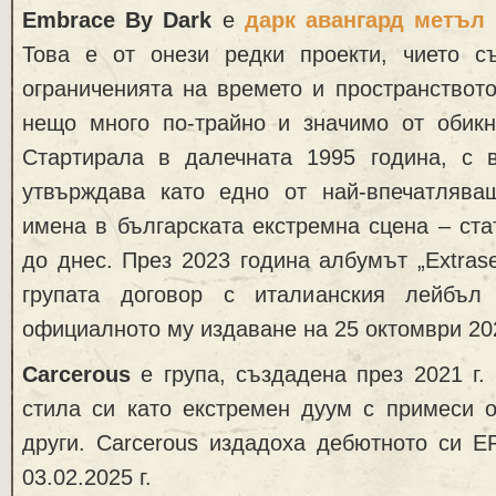
Embrace By Dark
е
дарк авангард метъл
Това е от онези редки проекти, чието с
ограниченията на времето и пространствот
нещо много по-трайно и значимо от обикн
Стартирала в далечната 1995 година, с 
утвърждава като едно от най-впечатлява
имена в българската екстремна сцена – стат
до днес. През 2023 година албумът „Extrase
групата договор с италианския лейбъл
официалното му издаване на 25 октомври 20
Carcerous
е група, създадена през 2021 г
стила си като екстремен дуум с примеси о
други. Carcerous издадоха дебютното си E
03.02.2025 г.