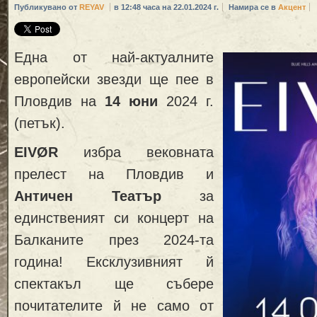
Публикувано от
REYAV
в 12:48 часа на 22.01.2024 г.
Намира се в
Акцент
Една от най-актуалните
европейски звезди ще пее в
Пловдив на
14 юни
2024 г.
(петък).
EIVØR
избра вековната
прелест на Пловдив и
Античен Театър
за
единственият си концерт на
Балканите през 2024-та
година! Ексклузивният й
спектакъл ще събере
почитателите й не само от