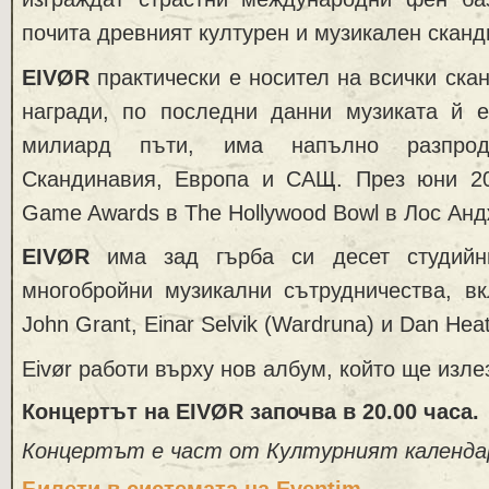
почита древният културен и музикален скан
EIVØR
практически е носител на всички ска
награди, по последни данни музиката й 
милиард пъти, има напълно разпрод
Скандинавия, Европа и САЩ. През юни 20
Game Awards в The Hollywood Bowl в Лос Анд
EIVØR
има зад гърба си десет студийн
многобройни музикални сътрудничества, вк
John Grant, Einar Selvik (Wardruna) и Dan Hea
Eivør работи върху нов албум, който ще излез
Концертът на
EIVØR
започва в 20.00 часа.
Концертът е част от Културният календар