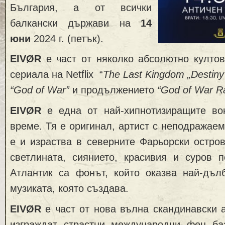
България, а от всички
балкански държави на
14
юни
2024 г. (петък).
EIVØR
е част от няколко абсолютно култов
сериала на Netflix “
The Last Kingdom „Destiny I
“God of War
”
и продължението
“God of War R
EIVØR
е една от най-хипнотизиращите во
време. Тя е оригинал, артист с неподражаем
е и израства в северните Фарьорски остро
светлината, сиянието, красивия и суров 
Атлантик са фонът, който оказва най-дъл
музиката, която създава.
EIVØR
е част от нова вълна скандинавски а
изграждат страстни международни фен баз