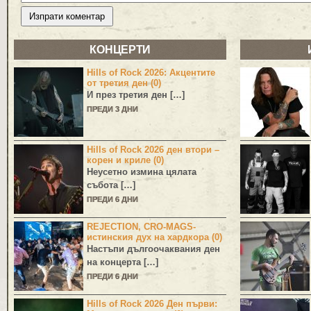
КОНЦЕРТИ
Hills of Rock 2026: Акцентите
от третия ден (0)
И през третия ден […]
ПРЕДИ 3 ДНИ
Hills of Rock 2026 ден втори –
корен и криле (0)
Неусетно измина цялата
събота […]
ПРЕДИ 6 ДНИ
REJECTION, CRO-MAGS-
истинския дух на хардкора (0)
Настъпи дългоочаквания ден
на концерта […]
ПРЕДИ 6 ДНИ
Hills of Rock 2026 Ден първи: