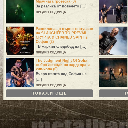
Мрачната гротеска (0)
За разлика от повечето […]
ПРЕДИ 1 СЕДМИЦА
Разпиляващо първо гостуване
на SLAUGHTER TO PREVAIL,
CRYPTA & CHAINED SAINT в
София (2)
В жаркия следобед на […]
ПРЕДИ 1 СЕДМИЦА
The Judgment Night Of Sofia
събра легенди на хардкора и
хип-хопа (0)
Вчера жегата над София не
[…]
ПРЕДИ 1 СЕДМИЦА
ПОКАЖИ ОЩЕ
П