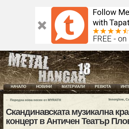
Follow Me
with Tapat
FREE - on
НАЧАЛО
НОВИНИ
МАТЕРИАЛИ
РЕВЮТА
ИНТ
«
Innerglow, C
Поредна нова песен от MYRATH
Скандинавската музикална кра
концерт в Античен Театър Пл