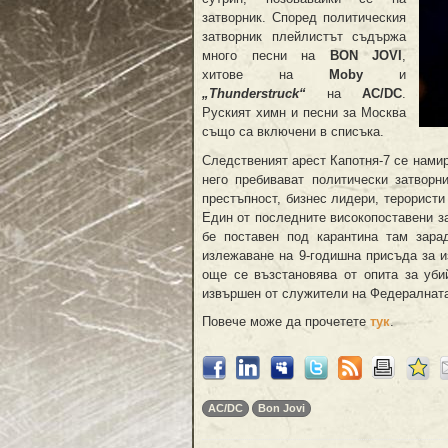
затворник. Според политическия
затворник плейлистът съдържа
много песни на
BON JOVI
,
хитове на
Moby
и
„Thunderstruck“
на
AC/DC
.
Руският химн и песни за Москва
също са включени в списъка.
Следственият арест Капотня-7 се намир
него пребивават политически затворни
престъпност, бизнес лидери, терорист
Един от последните високопоставени з
бе поставен под карантина там зара
излежаване на 9-годишна присъда за и
още се възстановява от опита за убий
извършен от служители на Федералната
Повече може да прочетете
тук
.
AC/DC
Bon Jovi