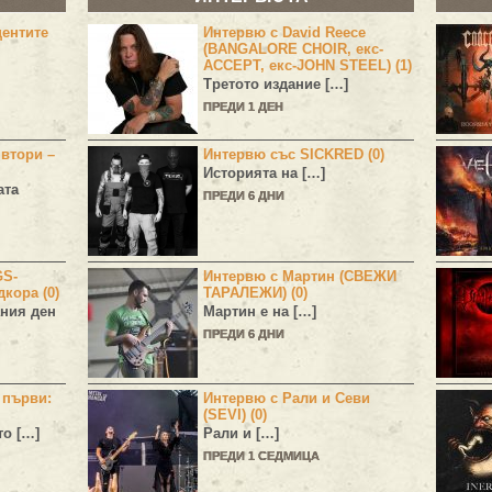
центите
Интервю с David Reece
(BANGALORE CHOIR, екс-
ACCEPT, екс-JOHN STEEL) (1)
Третото издание […]
ПРЕДИ 1 ДЕН
 втори –
Интервю със SICKRED (0)
Историята на […]
ата
ПРЕДИ 6 ДНИ
GS-
Интервю с Мартин (СВЕЖИ
дкора (0)
ТАРАЛЕЖИ) (0)
ния ден
Мартин е на […]
ПРЕДИ 6 ДНИ
н първи:
Интервю с Рали и Севи
(SEVI) (0)
то […]
Рали и […]
ПРЕДИ 1 СЕДМИЦА