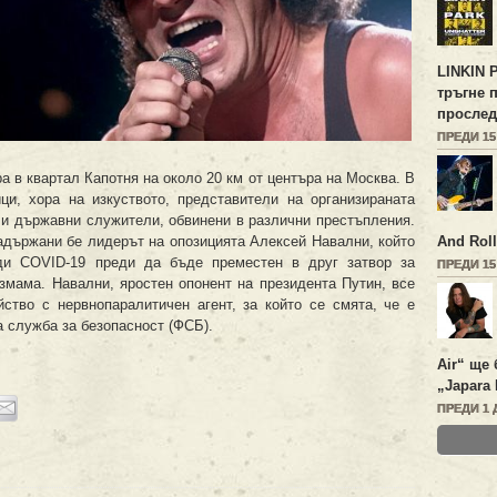
LINKIN 
тръгне 
прослед
ПРЕДИ 1
а в квартал Капотня на около 20 км от центъра на Москва. В
ци, хора на изкуството, представители на организираната
и и държавни служители, обвинени в различни престъпления.
адържани бе лидерът на опозицията Алексей Навални, който
And Roll
ди COVID-19 преди да бъде преместен в друг затвор за
ПРЕДИ 1
змама. Навални, яростен опонент на президента Путин, все
ство с нервнопаралитичен агент, за който се смята, че е
 служба за безопасност (ФСБ).
Air“ ще 
„Japara 
ПРЕДИ 1 