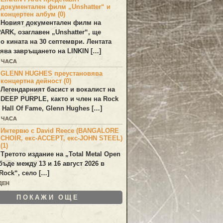
документален филм „Unshatter“ и
концертен албум (0)
Новият документален филм на
PARK
, озаглавен
„Unshatter“
, ще
по кината на 30 септември. Лентата
ява завръщането на
LINKIN
[…]
5 ЧАСА
GLENN HUGHES преустановява
концертна дейност (0)
Легендарният басист и вокалист на
DEEP PURPLE
, както и член на Rock
 Hall Of Fame,
Glenn Hughes
[…]
5 ЧАСА
Интервю с David Reece (BANGALORE
CHOIR, екс-ACCEPT, екс-JOHN STEEL)
(1)
Третото издание на „Total Metal Open
бъде между 13 и 16 август 2026 в
Rock“, село […]
ДЕН
ПОКАЖИ ОЩЕ