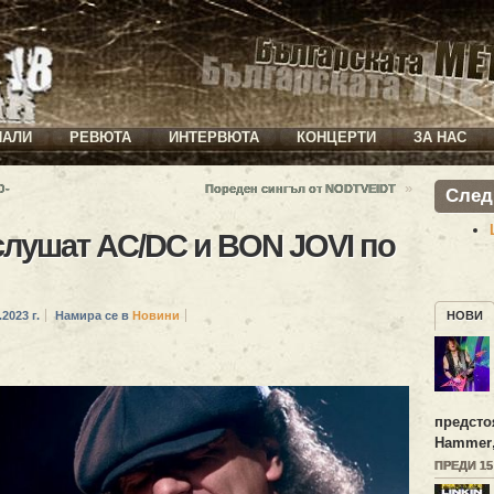
ИАЛИ
РЕВЮТА
ИНТЕРВЮТА
КОНЦЕРТИ
ЗА НАС
»
O-
Пореден сингъл от NODTVEIDT
След
слушат AC/DC и BON JOVI по
.2023 г.
Намира се в
Новини
НОВИ
предсто
Hammer
ПРЕДИ 1