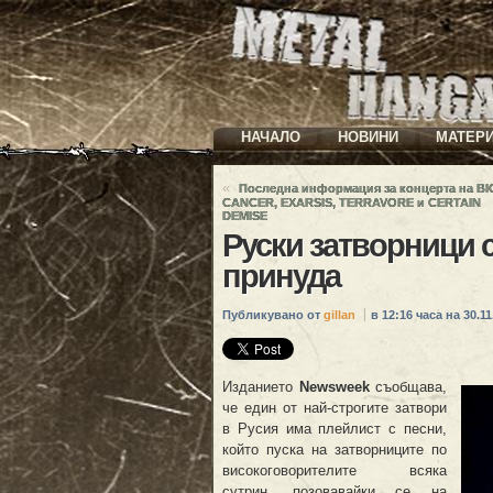
НАЧАЛО
НОВИНИ
МАТЕР
«
Последна информация за концерта на BI
CANCER, EXARSIS, TERRAVORE и CERTAIN
DEMISE
Руски затворници 
принуда
Публикувано от
gillan
в 12:16 часа на 30.11
Изданието
Newsweek
съобщава,
че един от най-строгите затвори
в Русия има плейлист с песни,
който пуска на затворниците по
високоговорителите всяка
сутрин, позовавайки се на