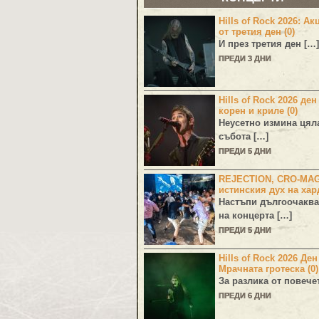
Hills of Rock 2026: Ак
от третия ден (0)
И през третия ден […]
ПРЕДИ 3 ДНИ
Hills of Rock 2026 ден
корен и криле (0)
Неусетно измина цял
събота […]
ПРЕДИ 5 ДНИ
REJECTION, CRO-MA
истинския дух на хар
Настъпи дългоочаква
на концерта […]
ПРЕДИ 5 ДНИ
Hills of Rock 2026 Де
Мрачната гротеска (0)
За разлика от повече
ПРЕДИ 6 ДНИ