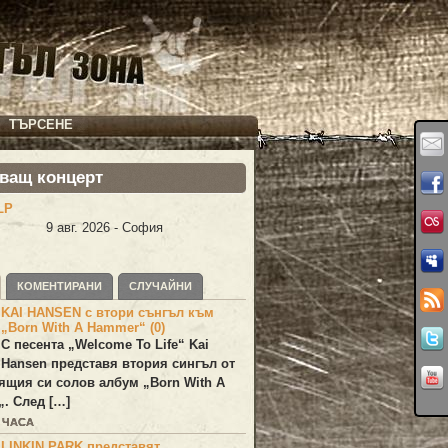
ТЪРСЕНЕ
ващ концерт
LP
9 авг. 2026 - София
КОМЕНТИРАНИ
СЛУЧАЙНИ
KAI HANSEN с втори сънгъл към
„Born With A Hammer“ (0)
С песента „
Welcome To Life
“
Kai
Hansen
представя втория сингъл от
ящия си солов албум „
Born With A
„. След […]
5 ЧАСА
LINKIN PARK представят