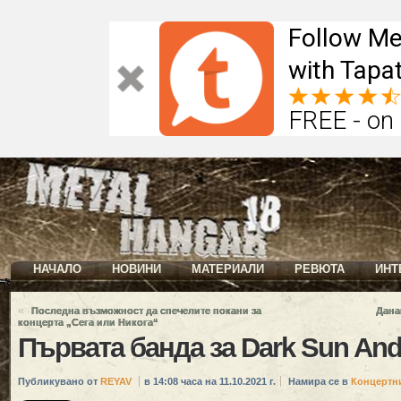
Follow Me
with Tapat
FREE - on
НАЧАЛО
НОВИНИ
МАТЕРИАЛИ
РЕВЮТА
ИНТ
«
Последна възможност да спечелите покани за
Дана
концерта „Сега или Никога“
Първата банда за Dark Sun And
Публикувано от
REYAV
в 14:08 часа на 11.10.2021 г.
Намира се в
Концертн