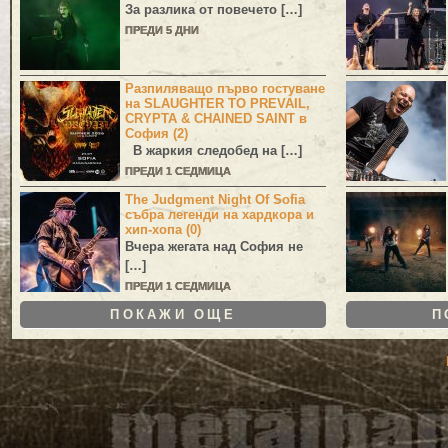
За разлика от повечето […]
ПРЕДИ 5 ДНИ
Разпиляващо първо гостуване
на SLAUGHTER TO PREVAIL,
CRYPTA & CHAINED SAINT в
София (2)
В жаркия следобед на […]
ПРЕДИ 1 СЕДМИЦА
The Judgment Night Of Sofia
събра легенди на хардкора и
хип-хопа (0)
Вчера жегата над София не
[…]
ПРЕДИ 1 СЕДМИЦА
ПОКАЖИ ОЩЕ
П