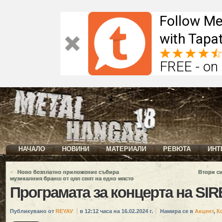
Follow Me
with Tapat
FREE - on
НАЧАЛО
НОВИНИ
МАТЕРИАЛИ
РЕВЮТА
ИНТ
«
Ново безплатно приложение събира
Втори с
музикалния бранш от цял свят на едно място
Програмата за концерта на SIR
Публикувано от
REYAV
в 12:12 часа на 16.02.2024 г.
Намира се в
Акцент
,
К