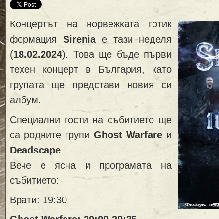
Концертът на норвежката готик
формация
Sirenia
е тази неделя
(
18.02.2024
). Това ще бъде първи
техен концерт в България, като
групата ще представи новия си
албум.
Специални гости на събитието ще
са родните групи
Ghost Warfare
и
Deadscape
.
Вече е ясна и програмата на
събитието:
Врати: 19:30