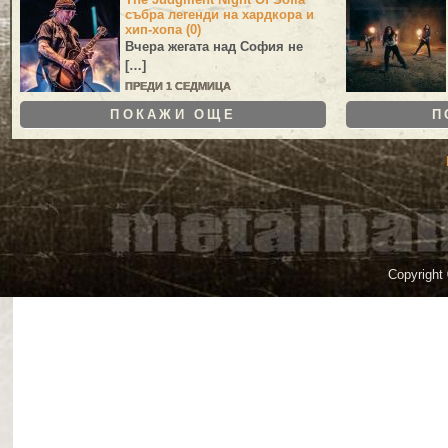
събра легенди на хардкора и
хип-хопа (0)
Вчера жегата над София не
[…]
ПРЕДИ 1 СЕДМИЦА
ПОКАЖИ ОЩЕ
П
Copyright