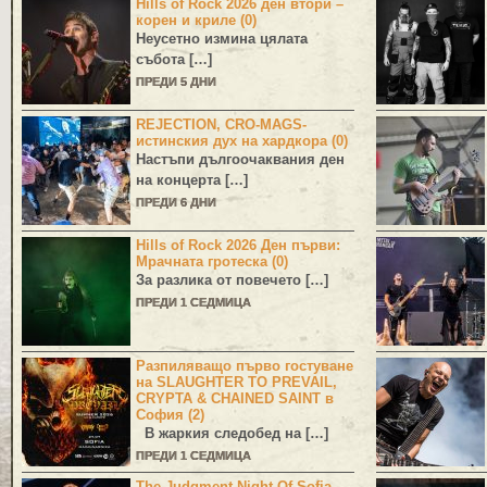
Hills of Rock 2026 ден втори –
корен и криле (0)
Неусетно измина цялата
събота […]
ПРЕДИ 5 ДНИ
REJECTION, CRO-MAGS-
истинския дух на хардкора (0)
Настъпи дългоочаквания ден
на концерта […]
ПРЕДИ 6 ДНИ
Hills of Rock 2026 Ден първи:
Мрачната гротеска (0)
За разлика от повечето […]
ПРЕДИ 1 СЕДМИЦА
Разпиляващо първо гостуване
на SLAUGHTER TO PREVAIL,
CRYPTA & CHAINED SAINT в
София (2)
В жаркия следобед на […]
ПРЕДИ 1 СЕДМИЦА
The Judgment Night Of Sofia