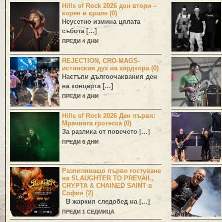
Hills of Rock 2026 ден втори –
корен и криле (0)
Неусетно измина цялата
събота […]
ПРЕДИ 4 ДНИ
REJECTION, CRO-MAGS-
истинския дух на хардкора (0)
Настъпи дългоочаквания ден
на концерта […]
ПРЕДИ 4 ДНИ
Hills of Rock 2026 Ден първи:
Мрачната гротеска (0)
За разлика от повечето […]
ПРЕДИ 6 ДНИ
Разпиляващо първо гостуване
на SLAUGHTER TO PREVAIL,
CRYPTA & CHAINED SAINT в
София (2)
В жаркия следобед на […]
ПРЕДИ 1 СЕДМИЦА