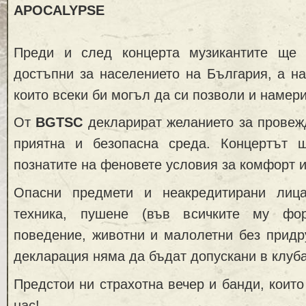
APOCALYPSE
Преди и след концерта музикантите ще 
достъпни за населението на България, а на
които всеки би могъл да си позволи и намери
От
BGTSC
декларират желанието за провеж
приятна и безопасна среда. Концертът 
познатите на феновете условия за комфорт и
Опасни предмети и неакредитирани лиц
техника, пушене (във всичките му фор
поведение, животни и малолетни без придр
декларация няма да бъдат допускани в клуба
Предстои ни страхотна вечер и банди, които
нас!