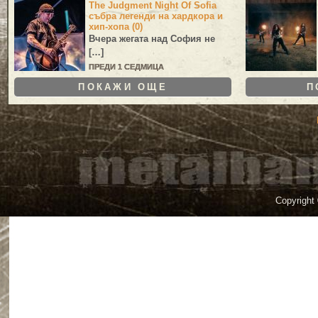
The Judgment Night Of Sofia
събра легенди на хардкора и
хип-хопа (0)
Вчера жегата над София не
[…]
ПРЕДИ 1 СЕДМИЦА
ПОКАЖИ ОЩЕ
П
Copyright