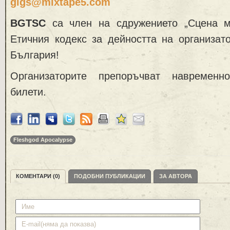
gigs@mixtape5.com
BGTSC
са член на сдружението „Сцена м
Етичния кодекс за дейността на организат
България!
Организаторите препоръчват навременн
билети.
Fleshgod Apocalypse
КОМЕНТАРИ (0)
ПОДОБНИ ПУБЛИКАЦИИ
ЗА АВТОРА