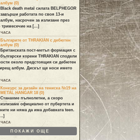
албум (0)
Black death metal силата
BELPHEGOR
завърши работата по своя 13-и
 албум, насрочен за излизане през
 тримесечие на […]
0 ЧАСА
Българите от THRAKIAN с дебютен
албум (0)
Британската пост-метъл формация с
български корени
THRAKIAN
сподели
ости около предстоящия си дебютен
ирещ албум. Дискът ще носи името
3 ЧАСА
Конкурс за дизайн на тениска №19 на
METAL HANGAR 18 (0)
Станахме пълнолетни, а скоро
излизаме официално от пубертета и
ините ни няма да има добавката teen.
[…]
4 ЧАСА
ПОКАЖИ ОЩЕ