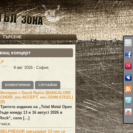
ТЪРСЕНЕ
ващ концерт
LP
9 авг. 2026 - София
КОМЕНТИРАНИ
СЛУЧАЙНИ
Интервю с David Reece (BANGALORE
CHOIR, екс-ACCEPT, екс-JOHN STEEL)
(0)
Третото издание на „Total Metal Open
бъде между 13 и 16 август 2026 в
Rock“, село […]
0 ЧАСА
BELPHEGOR завършват 13-тия си