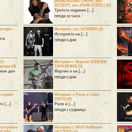
(BANGALORE CHOIR, екс-
ACCEPT, екс-JOHN STEEL) (0)
Третото издание […]
ПРЕДИ 10 ЧАСА
 втори –
Интервю със SICKRED (0)
Историята на […]
ата
ПРЕДИ 5 ДНИ
GS-
Интервю с Мартин (СВЕЖИ
дкора (0)
ТАРАЛЕЖИ) (0)
ния ден
Мартин е на […]
ПРЕДИ 5 ДНИ
н първи:
Интервю с Рали и Севи
(SEVI) (0)
то […]
Рали и […]
ПРЕДИ 1 СЕДМИЦА
остуване
Интервю с Wolf Hoffmann
EVAIL,
(ACCEPT) (1)