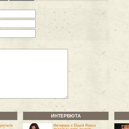
ИНТЕРВЮТА
центите
Интервю с David Reece