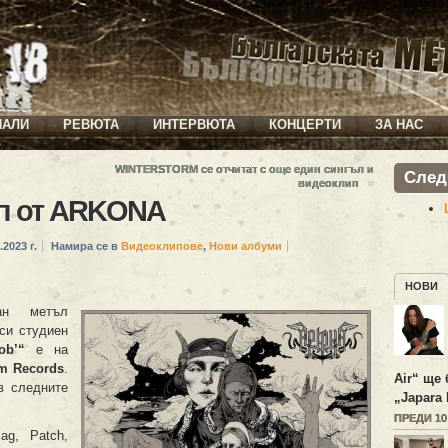
ИАЛИ
РЕВЮТА
ИНТЕРВЮТА
КОНЦЕРТИ
ЗА НАС
WINTERSTORM се отчитат с още един сингъл и
След
»
видеоклип
п от ARKONA
.2023 г.
Намира се в
Видеоклипове
,
Нови албуми
НОВИ
ан метъл
си студиен
ob’“
е на
m Records
.
Air“ ще 
в следните
„Japara 
ПРЕДИ 1
ag, Patch,