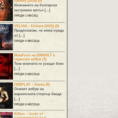
Factory (2026) (0)
Излизането на български
екстремен метъл […]
ПРЕДИ 1 МЕСЕЦ
VELIAN – Embers (2026) (0)
Предполагам, че няма нужда
от […]
ПРЕДИ 4 МЕСЕЦА
MetaForm на DIMHOLT е
сериозен албум (3)
Тези момчета го усещат блек
[…]
ПРЕДИ 5 МЕСЕЦА
ODDPLAY – Inertia (0)
Осмият албум на
варненската стоунър банда
[…]
ПРЕДИ 5 МЕСЕЦА
Killers – пътят от
ъндърграунда към