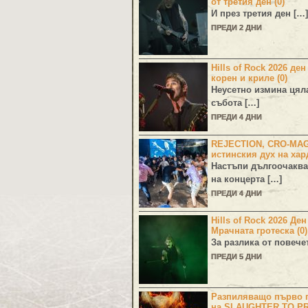
от третия ден (0)
И през третия ден […]
ПРЕДИ 2 ДНИ
Hills of Rock 2026 ден
корен и криле (0)
Неусетно измина цял
събота […]
ПРЕДИ 4 ДНИ
REJECTION, CRO-MA
истинския дух на хар
Настъпи дългоочаква
на концерта […]
ПРЕДИ 4 ДНИ
Hills of Rock 2026 Де
Мрачната гротеска (0)
За разлика от повече
ПРЕДИ 5 ДНИ
Разпиляващо първо г
на SLAUGHTER TO PR