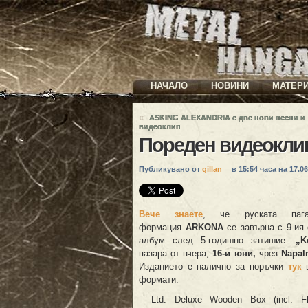
НАЧАЛО
НОВИНИ
МАТЕР
«
ASKING ALEXANDRIA с две нови песни и
видеоклип
Пореден видеокли
Публикувано от
gillan
в 15:54 часа на 17.06
Вече знаете
, че руската паг
формация
ARKONA
се завърна с 9-ия 
албум след 5-годишно затишие.
„K
пазара от вчера,
16-и юни,
чрез
Napal
Изданието е налично за поръчки
тук
формати:
– Ltd. Deluxe Wooden Box (incl. Fl