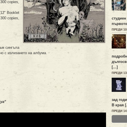
 300 copies,
(12″ Booklet
 300 copies,
студиен
първото
ПРЕДИ 1
ъм сингъла
лно с излизането на албума.
подробн
дългосв
[…]
ПРЕДИ 1
зад год
iya“
В края 
ПРЕДИ 1