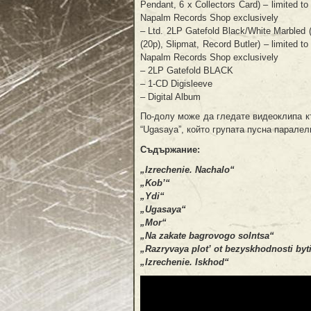
Pendant, 6 x Collectors Card) – limited to
Napalm Records Shop exclusively
– Ltd. 2LP Gatefold Black/White Marbled 
(20p), Slipmat, Record Butler) – limited to
Napalm Records Shop exclusively
– 2LP Gatefold BLACK
– 1-CD Digisleeve
– Digital Album
По-долу може да гледате видеоклипа к
“Ugasaya”, който групата пусна парале
Съдържание:
„Izrechenie. Nachalo“
„Kob’“
„Ydi“
„Ugasaya“
„Mor“
„Na zakate bagrovogo solntsa“
„Razryvaya plot’ ot bezyskhodnosti byt
„Izrechenie. Iskhod“