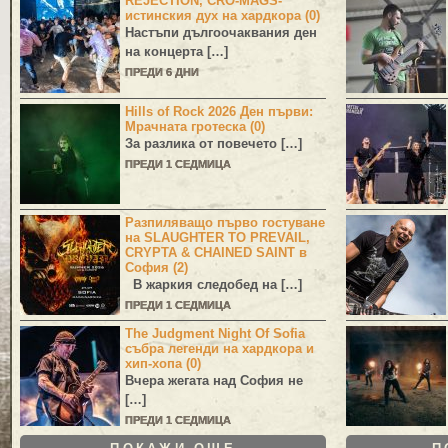
REJECTION, CRO-MAGS-
истинския дух на хардкора (0)
Настъпи дългоочаквания ден
на концерта […]
ПРЕДИ 6 ДНИ
Hills of Rock 2026 Ден първи:
Мрачната гротеска (0)
За разлика от повечето […]
ПРЕДИ 1 СЕДМИЦА
Разпиляващо първо гостуване
на SLAUGHTER TO PREVAIL,
CRYPTA & CHAINED SAINT в
София (2)
В жаркия следобед на […]
ПРЕДИ 1 СЕДМИЦА
The Judgment Night Of Sofia
събра легенди на хардкора и
хип-хопа (0)
Вчера жегата над София не
[…]
ПРЕДИ 1 СЕДМИЦА