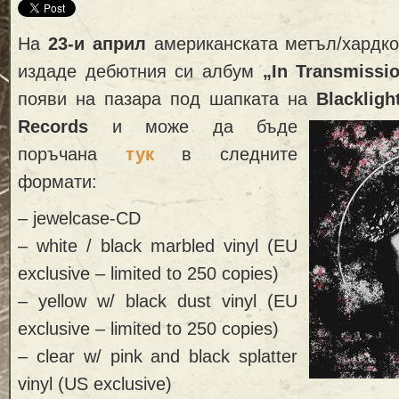
На
23-и април
американската метъл/хардк
издаде дебютния си албум
„In Transmissi
появи на пазара под шапката на
Blackligh
Records
и може да бъде
поръчана
тук
в следните
формати:
– jewelcase-CD
– white / black marbled vinyl (EU
exclusive – limited to 250 copies)
– yellow w/ black dust vinyl (EU
exclusive – limited to 250 copies)
– clear w/ pink and black splatter
vinyl (US exclusive)