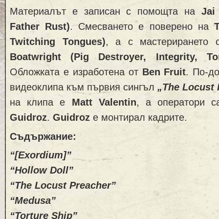
Материалът е записан с помощта на
Jai
Father Rust)
. Смесването е поверено на
T
Twitching Tongues)
, а с мастерирането
Boatwright (Pig Destroyer, Integrity, T
Обложката е изработена от
Ben Fruit
. По-д
видеоклипа към първия сингъл
„The Locust 
на клипа е
Matt Valentin
, а оператори 
Guidroz
.
Guidroz
е монтирал кадрите.
Съдържание:
“[Exordium]”
“Hollow Doll”
“The Locust Preacher”
“Medusa”
“Torture Ship”