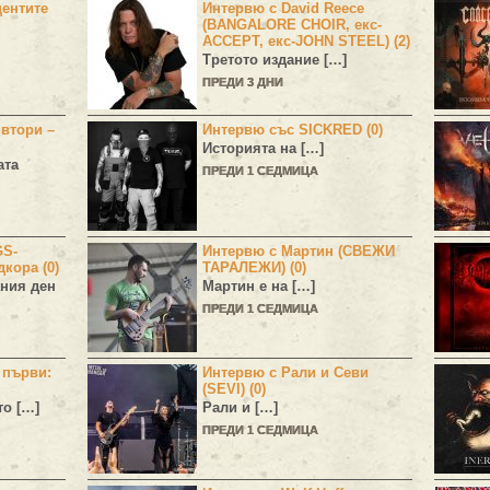
центите
Интервю с David Reece
(BANGALORE CHOIR, екс-
ACCEPT, екс-JOHN STEEL) (2)
Третото издание […]
ПРЕДИ 3 ДНИ
 втори –
Интервю със SICKRED (0)
Историята на […]
ата
ПРЕДИ 1 СЕДМИЦА
GS-
Интервю с Мартин (СВЕЖИ
дкора (0)
ТАРАЛЕЖИ) (0)
ния ден
Мартин е на […]
ПРЕДИ 1 СЕДМИЦА
н първи:
Интервю с Рали и Севи
(SEVI) (0)
то […]
Рали и […]
ПРЕДИ 1 СЕДМИЦА