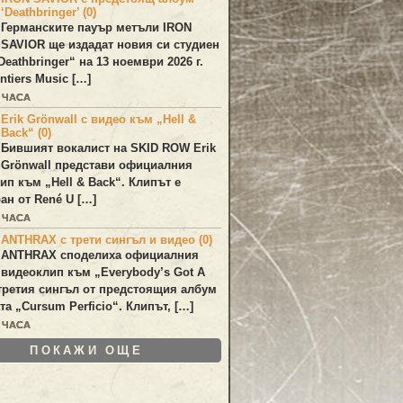
‘Deathbringer’ (0)
Германските пауър метъли
IRON
SAVIOR
ще издадат новия си студиен
Deathbringer
“ на 13 ноември 2026 г.
ntiers Music […]
3 ЧАСА
Erik Grönwall с видео към „Hell &
Back“ (0)
Бившият вокалист на
SKID ROW
Erik
Grönwall
представи официалния
лип към
„Hell & Back“
. Клипът е
ан от
René U
[…]
4 ЧАСА
ANTHRAX с трети сингъл и видео (0)
ANTHRAX
споделиха официалния
видеоклип към „
Everybody’s Got A
 третия сингъл от предстоящия албум
та „
Cursum Perficio
“. Клипът, […]
4 ЧАСА
ПОКАЖИ ОЩЕ