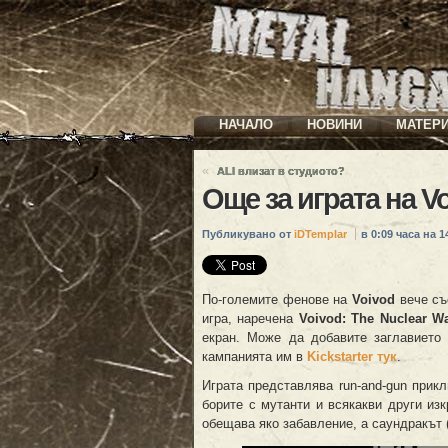
НАЧАЛО
НОВИНИ
МАТЕР
«
ALI влизат в студиото?
Още за играта на V
Публикувано от
iDTemplar
в 0:09 часа на 14
По-големите фенове на
Voivod
вече съ
игра, наречена
Voivod: The Nuclear Wa
екран. Може да добавите заглавието
кампанията им в
Kickstarter тук
.
Играта представлява run-and-gun прик
борите с мутанти и всякакви други изк
обещава яко забавление, а саундракът 