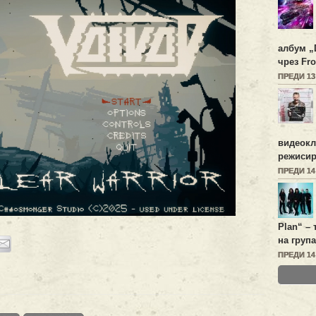
албум „
чрез Fro
ПРЕДИ 1
видеок
режисир
ПРЕДИ 1
Plan
“ –
на група
ПРЕДИ 1