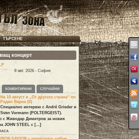
ТЪРСЕНЕ
ващ концерт
LP
9 авг. 2026 - София
КОМЕНТИРАНИ
СЛУЧАЙНИ
На 10 август в „От другата страна“ по
Радио Варна (0)
Специално интервю с André Grieder и
Sven Vormann (POLTERGEIST).
р с Живодар Димитров за новия
на JOHN STEEL с […]
 ЧАСА
IRON SAVIOR с предстоящ албум