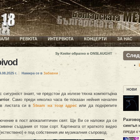
ИАЛИ
РЕВЮТА
ИНТЕРВЮТА
КОНЦЕРТИ
ЗА НАС
»
Sy Keeler обратно в ONSLAUGHT
След
oivod
.08.2025 г.
Намира се в
Забавни
НОВИ
с сигурност знаят, че предстои да излезе тяхна компютърна
rrior
. Само преди няколко часа бе показан нейния начален
 в листата си в
Steam на този адрес
или да подкрепите
Разгово
лючение в пост апокалиптичен свят. Ще Ви се наложи да се
сингъл 
ривени създания от този сорт. Картината от краткото видео
(естествено) е под собствения им музикалния съпровод.
ПРЕДИ 4