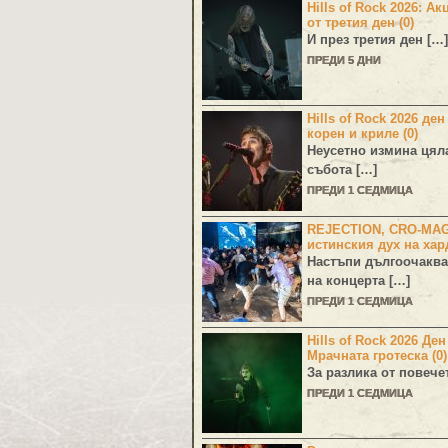
Hills of Rock 2026: Ак
от третия ден (0)
И през третия ден […]
ПРЕДИ 5 ДНИ
Hills of Rock 2026 ден
корен и криле (0)
Неусетно измина цял
събота […]
ПРЕДИ 1 СЕДМИЦА
REJECTION, CRO-MA
истинския дух на хар
Настъпи дългоочаква
на концерта […]
ПРЕДИ 1 СЕДМИЦА
Hills of Rock 2026 Де
Мрачната гротеска (0)
За разлика от повече
ПРЕДИ 1 СЕДМИЦА