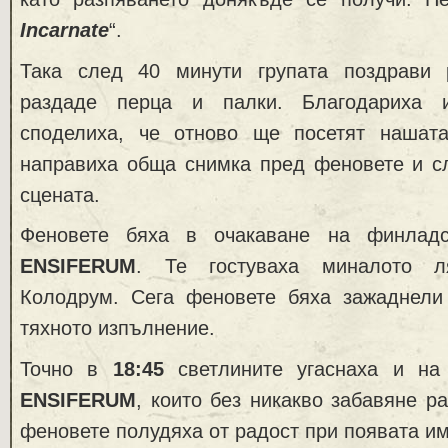
Incarnate
“.
Така след 40 минути групата поздрави 
раздаде перца и палки. Благодариха 
споделиха, че отново ще посетят нашат
направиха обща снимка пред феновете и сл
сцената.
Феновете бяха в очакаване на финлад
ENSIFERUM
. Те гостуваха миналото л
Колодрум. Сега феновете бяха зажаднели
тяхното изпълнение.
Точно в
18:45
светлините угаснаха и на 
ENSIFERUM
, които без никакво забавяне р
феновете полудяха от радост при появата им