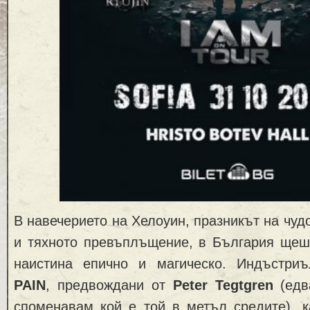
В навечерието на Хелоуин, празникът на чуд
и тяхното превъплъщение, в България щеш
наистина епично и магическо. Индъстри
PAIN
, предвождани от
Peter Tegtgren
(едв
споменавам кой е той в метъл средите), к