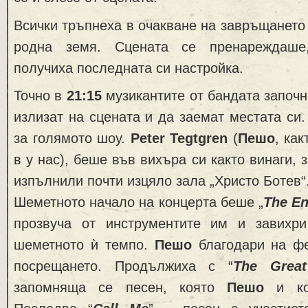
Всички тръпнеха в очакване на завръщанет
родна земя. Сцената се пренареждаше
получиха последната си настройка.
Точно в
21:15
музикантите от бандата започн
излизат на сцената и да заемат местата си.
за голямото шоу.
Peter Tegtgren
(
Пешо
, как
в у нас), беше във вихъра си както винаги, 
изпълнили почти изцяло зала „Христо Ботев“
Шеметното начало на концерта беше „
The Еn
прозвуча от инструментите им и завихр
шеметното ѝ темпо.
Пешо
благодари на фе
посрещането. Продължиха с “
The Great
запомняща се песен, която
Пешо
и ком