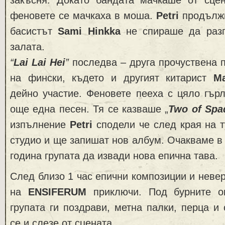
закъсня. Докато бандата мачкаше от сцен
феновете се мачкаха в моша.
Petri
продължи
басистът
Sami Hinkka
не спираше да разп
залата.
“
Lai Lai Hei
”
последва – друга прочуствена п
на фински, където и другият китарист
M
дейно участие. Феновете пееха с цяло гър
още една песен. Тя сe казваше „
Two of Spa
изпълнение
Petri
сподели че след края на т
студио и ще запишат нов албум. Очакваме в
година групата да извади нова епична тава.
След близо 1 час епични композиции и невер
на
ENSIFERUM
приключи. Под бурните о
групата ги поздрави, метна палки, перца и 
се и слезе от сцената.