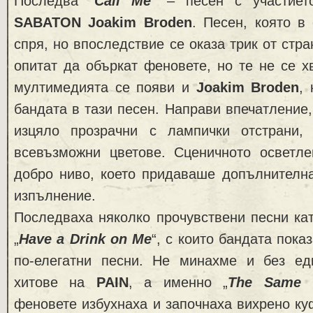
Последва “
Call Me
” – песен с участиет
SABATON Joakim Broden
. Песен, която в
спря, но впоследствие се оказа трик от стр
опитат да объркат феновете, но те не се х
мултимедията се появи и
Joakim Broden
,
бандата в тази песен. Направи впечатление,
изцяло прозрачни с лампички отстрани,
всевъзможни цветове. Сценичното осветл
добро ниво, което придаваше допълнителна
изпълнение.
Последваха няколко прочувствени песни кат
„
Have a Drink on Me
“, с които бандата пока
по-елегатни песни. Не минахме и без ед
хитове на
PAIN
, а именно „
The Same 
феновете избухнаха и започнаха вихрено ку