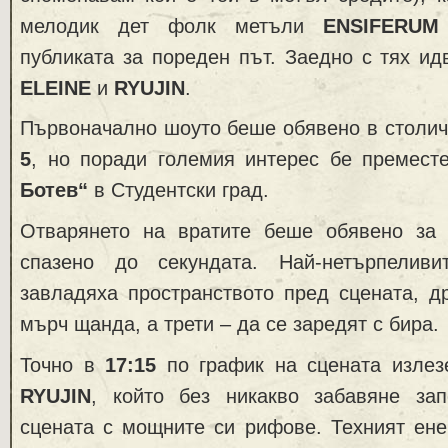
мелодик дет фолк метъли
ENSIFERUM
публиката за пореден път. Заедно с тях и
ELEINE
и
RYUJIN
.
Първоначално шоуто беше обявено в столи
5
, но поради големия интерес бе премес
Ботев“
в Студентски град.
Отварянето на вратите беше обявено за
спазено до секундата. Най-нетърпелив
завладяха пространството пред сцената, д
мърч щанда, а трети – да се заредят с бира.
Точно в
17:15
по график на сцената излез
RYUJIN
, който без никакво забавяне за
сцената с мощните си рифове. Техният ене