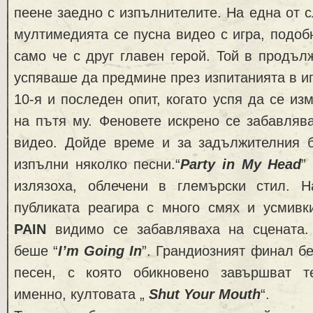
пеене заедно с изпълнителите. На една от 
мултимедията се пусна видео с игра, подоб
само че с друг главен герой. Той в продъл
успяваше да предмине през изпитанията в иг
10-я и последен опит, когато успя да се из
на пътя му. Феновете искрено се забавляв
видео. Дойде време и за задължителния б
изпълни няколко песни.“
Party in My Head
”
излязоха, облечени в глемърски стил. 
публиката реагира с много смях и усмивки
PAIN
видимо се забавляваха на сцената
беше “
I’m Going In
”. Грандиозният финал б
песен, с която обикновено завършват т
именно, култовата „
Shut Your Mouth
“.