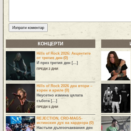
КОНЦЕРТИ
Hills of Rock 2026: Акцентите
от третия ден (0)
И през третия ден […]
ПРЕДИ 2 ДНИ
Hills of Rock 2026 ден втори –
корен и криле (0)
Неусетно измина цялата
събота […]
ПРЕДИ 5 ДНИ
REJECTION, CRO-MAGS-
истинския дух на хардкора (0)
Настъпи дългоочаквания ден