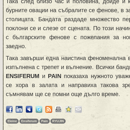
Така след близо час и половина, дойде и 
бурните овации на събралите се фенове, в з
столицата. Бандата раздаде множество пер
поклони се и слезе от сцената. По този начи
с българските фенове с пожелания за н
заедно.
Така завърши една наистина феноменална в
изпълнена с трепет и вълнение. Всички бан
ENSIFERUM
и
PAIN
показаха нужното уваж
се хора в залата и направиха такова зр
съмнявам ще се помни още дълго време.
Eleine
Ensiferum
Pain
RYUJIN