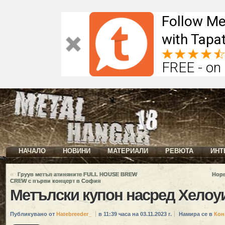
Follow Me
with Tapat
FREE - on
НАЧАЛО
НОВИНИ
МАТЕРИАЛИ
РЕВЮТА
ИНТ
«
Груув метъл атиняните FULL HOUSE BREW
Норв
CREW с първи концерт в София
Метълски купон насред Хелоу
Публикувано от
Hatebreeder_
в 11:39 часа на 03.11.2023 г.
Намира се в
Кон