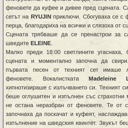
феновете да куфее и дивее пред сцената. С
сетът на
RYUJIN
приключи. Сбогуваха се с 
перца, благодариха на всички и слязоха от с
Сцената трябваше да се пренастрои за 
шведите
ELEINE
.
Малко преди 18:00 светлините угаснаха, 
сцената и моментално започна да свир
първата песен от техният сет имаше 
феновете. Вокалистката
Madeleine L
хипнотизираше с излъчването си. Техният с
беше оглушитен и изпълнен със страхотни 
не остана неразбран от феновете. Те от с
започнаха да поскачат и куфеят, наслаждав
изпълнение на шведския квинтет. Звукът бе