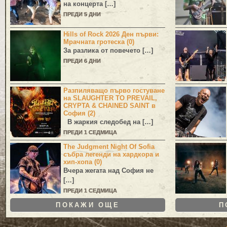
на концерта […]
ПРЕДИ 5 ДНИ
Hills of Rock 2026 Ден първи:
Мрачната гротеска (0)
За разлика от повечето […]
ПРЕДИ 6 ДНИ
Разпиляващо първо гостуване
на SLAUGHTER TO PREVAIL,
CRYPTA & CHAINED SAINT в
София (2)
В жаркия следобед на […]
ПРЕДИ 1 СЕДМИЦА
The Judgment Night Of Sofia
събра легенди на хардкора и
хип-хопа (0)
Вчера жегата над София не
[…]
ПРЕДИ 1 СЕДМИЦА
ПОКАЖИ ОЩЕ
П