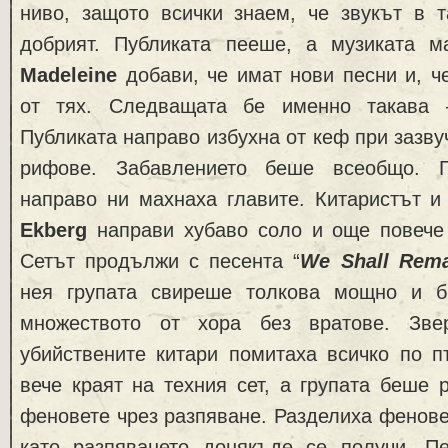
ниво, защото всички знаем, че звукът в т
добрият. Публиката пееше, а музиката м
Мadeleine
добави, че имат нови песни и, ч
от тях. Следващата бе именно такава 
Публиката направо избухна от кеф при зазву
рифове. Забавлението беше всеобщо. 
направо ни махнаха главите. Китаристът 
Ekberg
направи хубаво соло и още повече 
Сетът продължи с песента “
We Shall Rema
нея групата свиреше толкова мощно и б
множеството от хора без вратове. Зве
убийствените китари помитаха всичко по п
вече краят на техния сет, а групата беше
феновете чрез разпяване. Разделиха фенове
като разпяването донякъде се получи. П