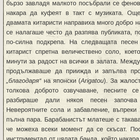
бързо завладя малкото посъбрали се фенов
накара да куфеят в такт с музиката. Ощ
двамата китаристи направиха много добро н
се налагаше често да разпява публиката, п
по-силна подкрепа. На следващата песен
китарист спретна величествено соло, коет
минути за радост на всички в залата. Межд
продължаваше да приижда и запълва про
„благодаря“
на японски (
Arigatou
). За жалос
толкова доброто озвучаване, песните с
разбираше дали някоя песен започва
Невероятните сола и забавление, въпреки 
пълна пара. Барабанистът млатеше с такава
че можеха всеки момент да се скъсат. По
инструментал от цялата банда, който накара