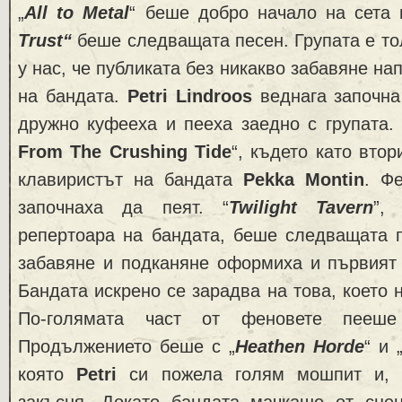
„
All to Metal
“ беше добро начало на сета
Trust“
беше следващата песен. Групата е то
у нас, че публиката без никакво забавяне на
на бандата.
Petri Lindroos
веднага започна
дружно куфееха и пееха заедно с групата.
From The Crushing Tide
“, където като вто
клавиристът на бандата
Pekka Montin
. Ф
започнаха да пеят. “
Twilight Tavern
”,
репертоара на бандата, беше следващата п
забавяне и подканяне оформиха и първият 
Бандата искрено се зарадва на това, което 
По-голямата част от феновете пееш
Продължението беше с „
Heathen Horde
“ и 
която
Petri
си пожела голям мошпит и, е