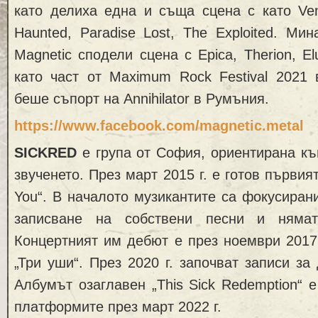
като делиха една и съща сцена с като Ven
Haunted, Paradise Lost, The Exploited. Мин
Magnetic сподели сцена с Epica, Therion, Elu
като част от Maximum Rock Festival 2021 
беше съпорт на Annihilator в Румъния.
https://www.facebook.com/magnetic.metal
SICKRED
е група от София, ориентирана к
звученето. През март 2015 г. е готов първият
You“. В началото музикантите са фокусиран
записване на собствени песни и нямат
Концертният им дебют е през ноември 2017 
„Три уши“. През 2020 г. започват записи за
Албумът озаглавен „This Sick Redemption“ е
платформите през март 2022 г.