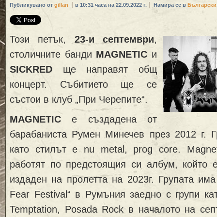
Публикувано от
gillan
в 10:31 часа на 22.09.2022 г.
Намира се в
Български
Този петък,
23-и септември
,
столичните банди
MAGNETIC
и
SICKRED
ще направят общ
концерт. Събитието ще се
състои в клуб „При Черепите“.
MAGNETIC
е създадена от
барабаниста Румен Минечев през 2012 г. Г
като стилът е nu metal, prog core. Magne
работят по предстоящия си албум, който 
издаден на пролетта на 2023г. Групата има
Fear Festival“ в Румъния заедно с групи кат
Temptation, Posada Rock в началото на сеп