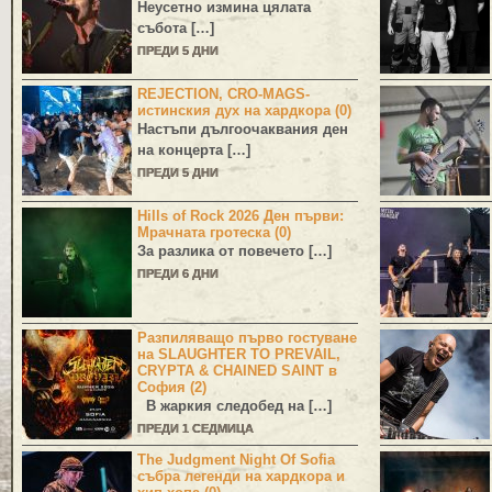
Неусетно измина цялата
събота […]
ПРЕДИ 5 ДНИ
REJECTION, CRO-MAGS-
истинския дух на хардкора (0)
Настъпи дългоочаквания ден
на концерта […]
ПРЕДИ 5 ДНИ
Hills of Rock 2026 Ден първи:
Мрачната гротеска (0)
За разлика от повечето […]
ПРЕДИ 6 ДНИ
Разпиляващо първо гостуване
на SLAUGHTER TO PREVAIL,
CRYPTA & CHAINED SAINT в
София (2)
В жаркия следобед на […]
ПРЕДИ 1 СЕДМИЦА
The Judgment Night Of Sofia
събра легенди на хардкора и