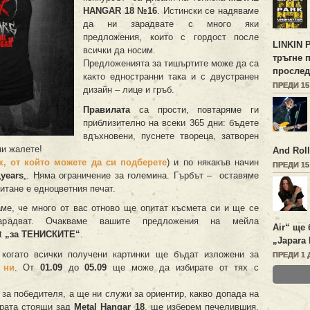
HANGAR 18 №16
. Истински се надяваме
да ни зарадвате с много яки
предложения, които с гордост после
LINKIN 
всички да носим.
тръгне 
Предложенията за тишъртите може да са
прослед
както едностранни така и с двустранен
ПРЕДИ 1
дизайн – лице и гръб.
Правилата
са прости, повтаряме ги
приблизително на всеки 365 дни: бъдете
вдъхновени, пуснете твореца, затворен
ни жалете!
And Roll
к, от който можете да си подберете
) и по някакъв начин
ПРЕДИ 1
„
years
„. Няма ограничение за големина. Гърбът – оставяме
итане е едноцветния печат.
ме, че много от вас отново ще опитат късмета си и ще се
радват. Очакваме вашите предложения на мейла
Air“ ще 
ct
„за ТЕНИСКИТЕ“
.
„Japara 
 когато всички получени картинки ще бъдат изложени за
ПРЕДИ 1 
 ни
. От
01.09
до
05.09
ще може да избирате от тях с
за победителя, а ще ни служи за ориентир, какво допада на
ората стоящи зад
Metal Hangar 18
, ще изберем печелившия,