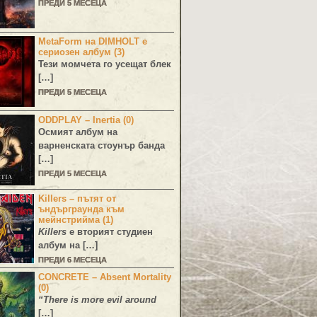
ПРЕДИ 5 МЕСЕЦА
MetaForm на DIMHOLT е
сериозен албум (3)
Тези момчета го усещат блек
[…]
ПРЕДИ 5 МЕСЕЦА
ODDPLAY – Inertia (0)
Осмият албум на
варненската стоунър банда
[…]
ПРЕДИ 5 МЕСЕЦА
Killers – пътят от
ъндърграунда към
мейнстрийма (1)
Killers
е вторият студиен
албум на […]
ПРЕДИ 6 МЕСЕЦА
CONCRETE – Absent Mortality
(0)
“There is more evil around
[…]