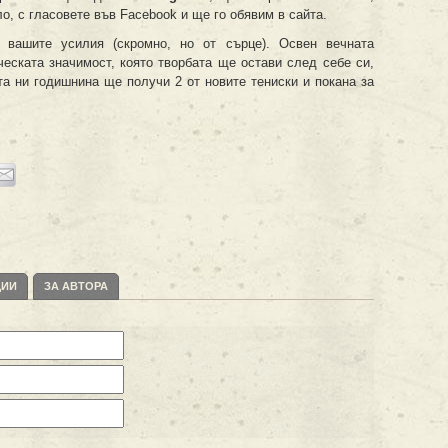
о, с гласовете във Facebook и ще го обявим в сайта.
 вашите усилия (скромно, но от сърце). Освен вечната
ческата значимост, която творбата ще остави след себе си,
 ни годишнина ще получи 2 от новите тениски и покана за
ЦИИ
ЗА АВТОРА