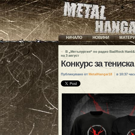
НАЧАЛО
НОВИНИ
МАТЕР
«
В „Метълургия“ по радио BadRock Hard&
на 3 август
Конкурс за тениск
Публикувано от
MetalHangar18
в 10:37 часа