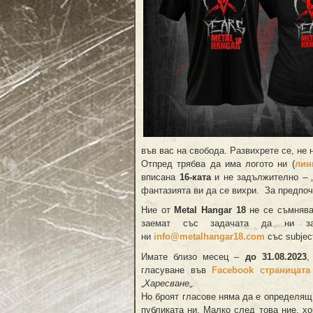
във вас на свобода. Развихрете се, не 
Отпред трябва да има логото ни (
лин
вписана
16-ката
и не задължително – 
фантазията ви да се вихри. За предпоч
Ние от
Metal Hangar 18
не се съмнява
заемат със задачата да ни за
ни
info@metalhangar18.com
със subje
Имате близо месец –
до 31.08.2023
,
гласуване във
Facebook страницата
„
Харесване
„.
Но броят гласове няма да е определящ 
публиката ни. Малко след това ние, х