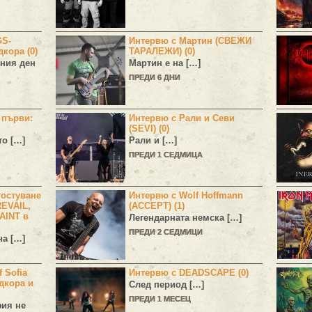
GS-
Интервю с Мартин (СВЕЖИ
дкора (0)
ТАРАЛЕЖИ) (0)
ния ден
Мартин е на […]
ПРЕДИ 6 ДНИ
н първи:
Интервю с Рали и Севи
(SEVI) (0)
то […]
Рали и […]
ПРЕДИ 1 СЕДМИЦА
остуване
Интервю с Wolf Hoffmann
EVAIL,
(ACCEPT) (1)
AINT в
Легендарната немска […]
ПРЕДИ 2 СЕДМИЦИ
а […]
 Sofia
Интервю с DEADSCAPE (0)
дкора и
След период […]
ПРЕДИ 1 МЕСЕЦ
фия не