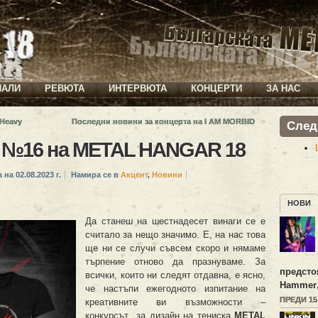
ИАЛИ
РЕВЮТА
ИНТЕРВЮТА
КОНЦЕРТИ
ЗА НАС
»
Heavy
Последни новини за концерта на I AM MORBID
След
а №16 на METAL HANGAR 18
 на 02.08.2023 г.
Намира се в
Акцент
,
Новини
НОВИ
Да станеш на шестнадесет винаги се е
считало за нещо значимо. Е, на нас това
ще ни се случи съвсем скоро и нямаме
търпение отново да празнуваме. За
предсто
всички, които ни следят отдавна, е ясно,
Hammer
че настъпи ежегодното изпитание на
ПРЕДИ 1
креативните ви възможности –
конкурсът за дизайн на тениска
METAL