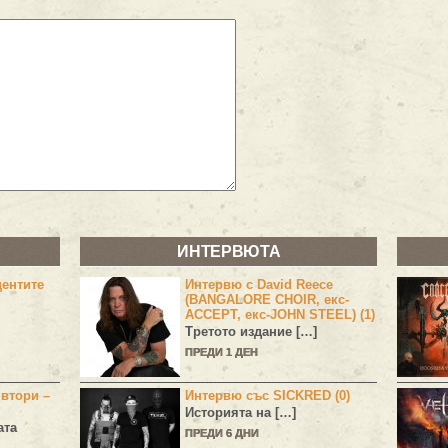
ИНТЕРВЮТА
центите
Интервю с David Reece
(BANGALORE CHOIR, екс-
ACCEPT, екс-JOHN STEEL) (1)
Третото издание […]
ПРЕДИ 1 ДЕН
 втори –
Интервю със SICKRED (0)
Историята на […]
ата
ПРЕДИ 6 ДНИ