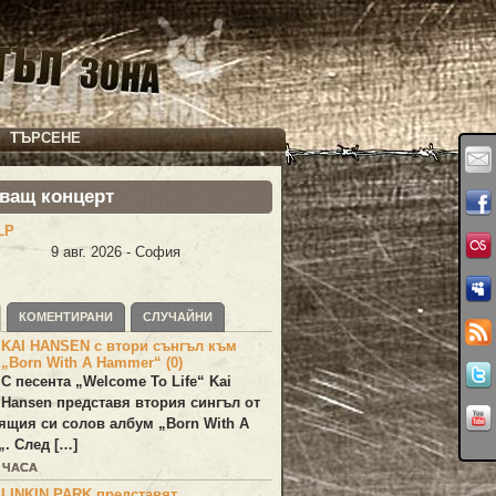
ТЪРСЕНЕ
ващ концерт
LP
9 авг. 2026 - София
КОМЕНТИРАНИ
СЛУЧАЙНИ
KAI HANSEN с втори сънгъл към
„Born With A Hammer“ (0)
С песента „
Welcome To Life
“
Kai
Hansen
представя втория сингъл от
ящия си солов албум „
Born With A
„. След […]
5 ЧАСА
LINKIN PARK представят