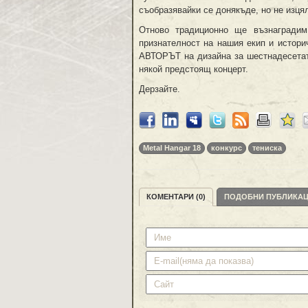
съобразявайки се донякъде, но не изцял
Отново традиционно ще възнаградим
признателност на нашия екип и истори
АВТОРЪТ на дизайна за шестнадесетата
някой предстоящ концерт.
Дерзайте.
Metal Hangar 18
конкурс
тениска
КОМЕНТАРИ (0)
ПОДОБНИ ПУБЛИКА