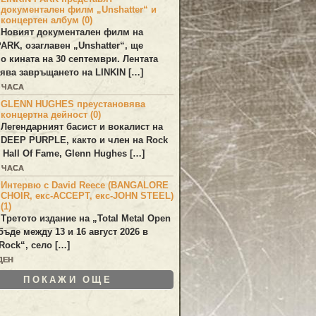
документален филм „Unshatter“ и
концертен албум (0)
Новият документален филм на
PARK
, озаглавен
„Unshatter“
, ще
по кината на 30 септември. Лентата
ява завръщането на
LINKIN
[…]
5 ЧАСА
GLENN HUGHES преустановява
концертна дейност (0)
Легендарният басист и вокалист на
DEEP PURPLE
, както и член на Rock
 Hall Of Fame,
Glenn Hughes
[…]
5 ЧАСА
Интервю с David Reece (BANGALORE
CHOIR, екс-ACCEPT, екс-JOHN STEEL)
(1)
Третото издание на „Total Metal Open
бъде между 13 и 16 август 2026 в
Rock“, село […]
ДЕН
ПОКАЖИ ОЩЕ